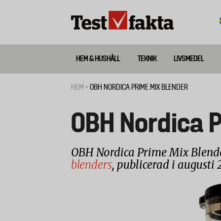
Hoppa
till
huvudinnehåll
HEM & HUSHÅLL
TEKNIK
LIVSMEDEL
Huvudmeny
ny
HEM
OBH NORDICA PRIME MIX BLENDER
Länkstig
OBH Nordica P
OBH Nordica Prime Mix Blende
blenders
, publicerad i augusti 