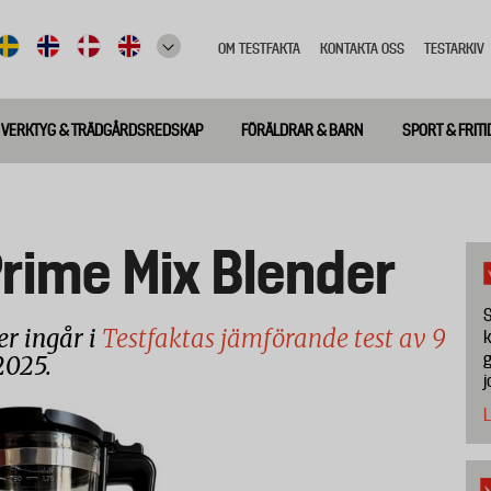
OM TESTFAKTA
KONTAKTA OSS
TESTARKIV
Top
meny
VERKTYG & TRÄDGÅRDSREDSKAP
FÖRÄLDRAR & BARN
SPORT & FRITI
rime Mix Blender
S
r ingår i
Testfaktas jämförande test av 9
k
g
2025.
j
L