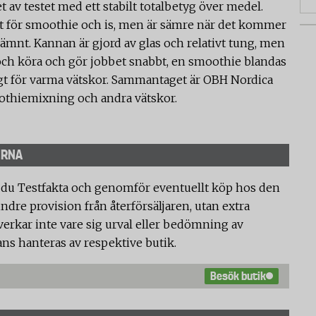
t av testet med ett stabilt totalbetyg över medel.
at för smoothie och is, men är sämre när det kommer
 ojämnt. Kannan är gjord av glas och relativt tung, men
a och köra och gör jobbet snabbt, en smoothie blandas
ligt för varma vätskor. Sammantaget är OBH Nordica
othiemixning och andra vätskor.
ERNA
 du Testfakta och genomför eventuellt köp hos den
ndre provision från återförsäljaren, utan extra
verkar inte vare sig urval eller bedömning av
ans hanteras av respektive butik.
Besök butik