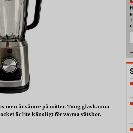
H
g
T
m
 is men är sämre på nötter. Tung glaskanna
cket är lite känsligt för varma vätskor.