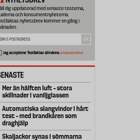
åll dig uppdaterad med senaste testerna,
uiderna och konsumentnyheterna.
estfaktas nyhetsbrev kommer en gång i
ånaden.
Jag accepterar Testfaktas allmänna
användarvillkor
SENASTE
Mer än hälften luft – stora
skillnader i vaniljglassen
Automatiska slangvindor i hårt
test – med brandkåren som
draghjälp
Skaljackor synas i sömmarna