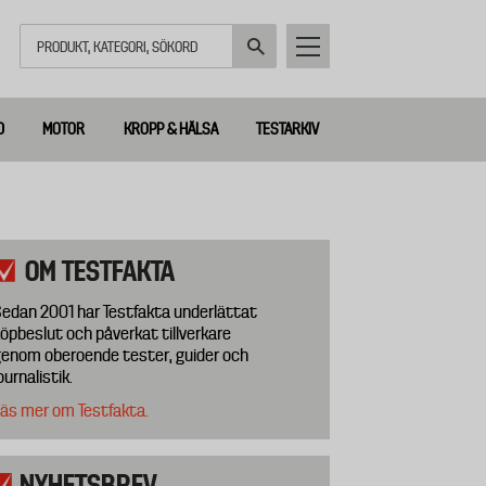
Sök
D
MOTOR
KROPP & HÄLSA
TESTARKIV
OM TESTFAKTA
edan 2001 har Testfakta underlättat
öpbeslut och påverkat tillverkare
enom oberoende tester, guider och
ournalistik.
äs mer om Testfakta.
NYHETSBREV