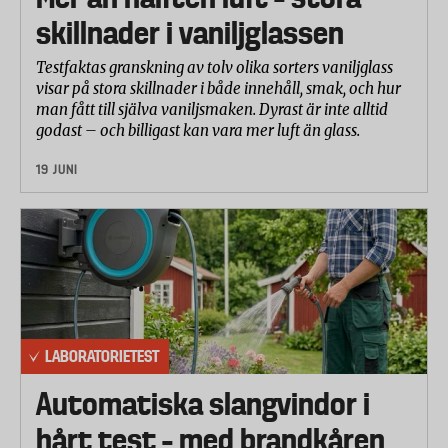
skillnader i vaniljglassen
Testfaktas granskning av tolv olika sorters vaniljglass
visar på stora skillnader i både innehåll, smak, och hur
man fått till själva vaniljsmaken. Dyrast är inte alltid
godast – och billigast kan vara mer luft än glass.
19 JUNI
LABORATORIETEST
Automatiska slangvindor i
hårt test – med brandkåren