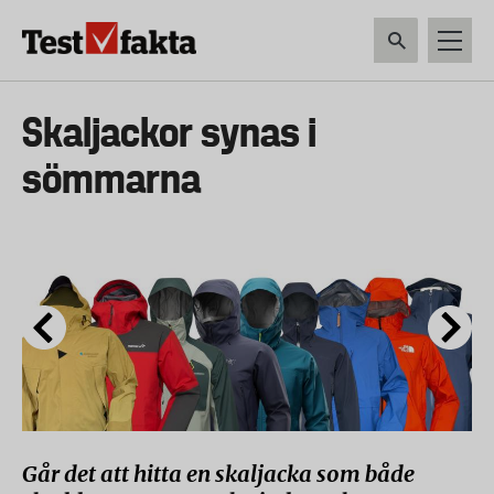
Hoppa
till
huvudinnehåll
HEM & HUSHÅLL
TEKNIK
LIVSMEDEL
VERKTYG & TRÄDGÅRDSREDSK
Huvudmeny
Skaljackor synas i
ny
sömmarna
Går det att hitta en skaljacka som både