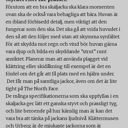
Förutom att en bra skaljacka ska klara momenten
ovan ska de också vara behagliga att bära. Huvan är
en ibland förbisedd detalj, men viktigt att den
fungerar som den ska. Det ska gå att vrida huvudet i
den så att den följer med utan att skymma synfältet.
För att skydda mot regn och vind bör huvan gärna
vara djup och bilda en skyddande ”strut” runt
ansiktet. Planerar man att använda plagget vid
klättring eller skidåkning till exempel är det en
fördel om det går att få plats med en hjälm under.
Det får man på samtliga jackor, även om det är lite
tight på The North Face.
De många specifikationerna som ska uppfyllas i en
skaljacka ger lätt ett ganska styvt och prassligt tyg,
och lite beroende på hur känslig man är kan det
vara bra att tänka på jackans ljudnivå. Klättermusen
och Urberg är de mjukaste jackorna som är