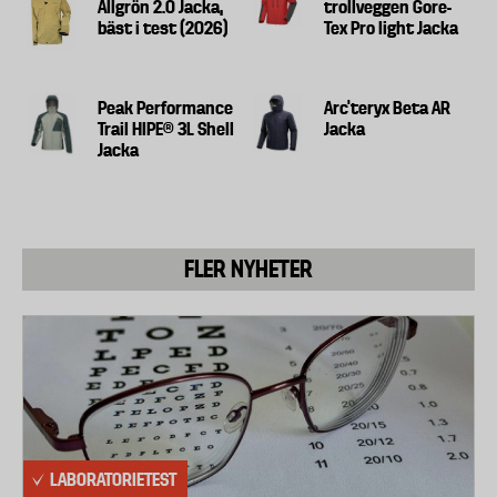
Allgrön 2.0 Jacka,
trollveggen Gore-
bäst i test (2026)
Tex Pro light Jacka
Peak Performance
Arc’teryx Beta AR
Trail HIPE® 3L Shell
Jacka
Jacka
FLER NYHETER
LABORATORIETEST