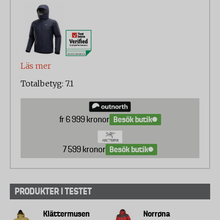
Tålighet (tyg och dragkedja): 20%
Vattentäthet: 20%
Andningsförmåga: 20%
Vindtäthet: 20%
Läs mer
Totalbetyg: 7.1
Besök butik
fr 6 999 kronor
Besök butik
7 599 kronor
PRODUKTER I TESTET
Klättermusen
Norrøna