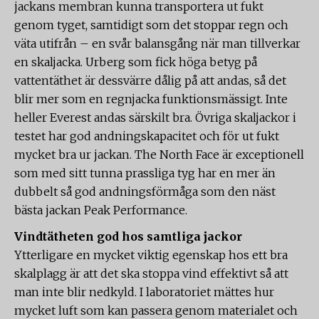
jackans membran kunna transportera ut fukt
genom tyget, samtidigt som det stoppar regn och
väta utifrån – en svår balansgång när man tillverkar
en skaljacka. Urberg som fick höga betyg på
vattentäthet är dessvärre dålig på att andas, så det
blir mer som en regnjacka funktionsmässigt. Inte
heller Everest andas särskilt bra. Övriga skaljackor i
testet har god andningskapacitet och för ut fukt
mycket bra ur jackan. The North Face är exceptionell
som med sitt tunna prassliga tyg har en mer än
dubbelt så god andningsförmåga som den näst
bästa jackan Peak Performance.
Vindtätheten god hos samtliga jackor
Ytterligare en mycket viktig egenskap hos ett bra
skalplagg är att det ska stoppa vind effektivt så att
man inte blir nedkyld. I laboratoriet mättes hur
mycket luft som kan passera genom materialet och