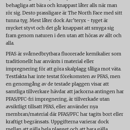
behagliga att bära och knappast låter alls när man
rör sig. Desto prassligare är The North Face med sitt
tunna tyg. Mest låter dock Arc’teryx - tyget är
mycket styvt och det går knappast att smyga sig
fram genom naturen i den utan att höras av allt och
alla.
PFAS är svårnedbrytbara fluorerade kemikalier som
traditionellt har använts i material eller
impregnering för att göra skalplagg tåliga mot väta.
Testfakta har inte testat förekomsten av PFAS, men
en genomgång av de testade plaggen visar att
samtliga tillverkare hävdar att jackorna antingen har
PFAS/PFC-fri impregnering, är tillverkade utan
avsiktligt tillsatt PFAS, eller använder nya
membran/material där PFAS/PFC har tagits bort eller
kraftigt begränsats. Uppgifterna varierar dock
mellan att gälla hela plagget och att bara gälla