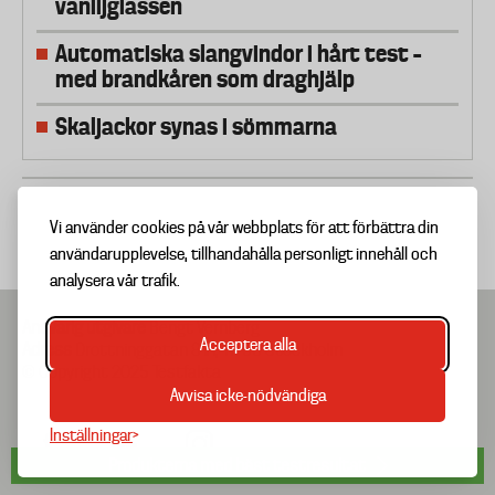
vaniljglassen
Automatiska slangvindor i hårt test –
med brandkåren som draghjälp
Skaljackor synas i sömmarna
Vi använder cookies på vår webbplats för att förbättra din
användarupplevelse, tillhandahålla personligt innehåll och
analysera vår trafik.
Ansvarig utgivare
Bengt Vernberg
Acceptera alla
Adress
Drottninggatan 81A, 111 60 Stockholm
© Copyright 2025 Testfakta
Avvisa icke-nödvändiga
Inställningar