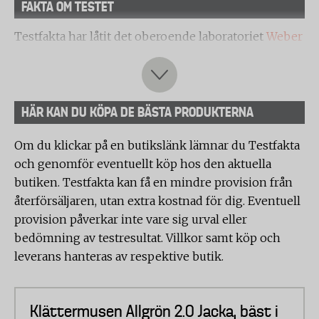
FAKTA OM TESTET
Testfakta har låtit det oberoende laboratoriet
Weber
& Leucht
testa 9 skaljackor. Testet omfattar både
tekniska mätningar och praktiska användartester
för att bedöma produkternas prestanda och
användarvänlighet.
HÄR KAN DU KÖPA DE BÄSTA PRODUKTERNA
Följande skaljackor har testats av laboratoriet
Om du klickar på en butikslänk lämnar du Testfakta
vid samma tillfälle:
och genomför eventuellt köp hos den aktuella
• Haglöfs L.I.M Airak GTX Jacket Men
butiken. Testfakta kan få en mindre provision från
• Klättermusen Allgrön 2.0
återförsäljaren, utan extra kostnad för dig. Eventuell
• Arc’teryx Beta AR Jacket
provision påverkar inte vare sig urval eller
• Norrøna trollveggen Gore-Tex Pro light Jacket
bedömning av testresultat. Villkor samt köp och
• Everest m 3l venture jacket
leverans hanteras av respektive butik.
• Urberg Urberg Men's 3l Shell Jacket
• Fjällräven Keb GTX Jacket
Klättermusen Allgrön 2.0 Jacka, bäst i
• Peak Performance Trail HIPE® 3L Shell Jacket