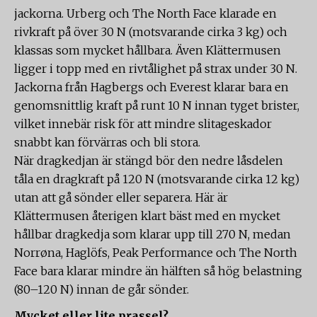
jackorna. Urberg och The North Face klarade en
rivkraft på över 30 N (motsvarande cirka 3 kg) och
klassas som mycket hållbara. Även Klättermusen
ligger i topp med en rivtålighet på strax under 30 N.
Jackorna från Hagbergs och Everest klarar bara en
genomsnittlig kraft på runt 10 N innan tyget brister,
vilket innebär risk för att mindre slitageskador
snabbt kan förvärras och bli stora.
När dragkedjan är stängd bör den nedre låsdelen
tåla en dragkraft på 120 N (motsvarande cirka 12 kg)
utan att gå sönder eller separera. Här är
Klättermusen återigen klart bäst med en mycket
hållbar dragkedja som klarar upp till 270 N, medan
Norrøna, Haglöfs, Peak Performance och The North
Face bara klarar mindre än hälften så hög belastning
(80–120 N) innan de går sönder.
Mycket eller lite prassel?