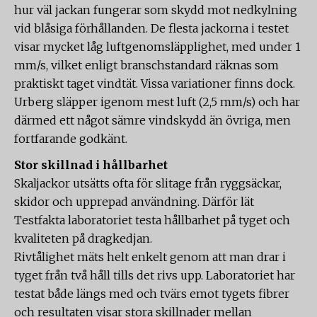
hur väl jackan fungerar som skydd mot nedkylning
vid blåsiga förhållanden. De flesta jackorna i testet
visar mycket låg luftgenomsläpplighet, med under 1
mm/s, vilket enligt branschstandard räknas som
praktiskt taget vindtät. Vissa variationer finns dock.
Urberg släpper igenom mest luft (2,5 mm/s) och har
därmed ett något sämre vindskydd än övriga, men
fortfarande godkänt.
Stor skillnad i hållbarhet
Skaljackor utsätts ofta för slitage från ryggsäckar,
skidor och upprepad användning. Därför lät
Testfakta laboratoriet testa hållbarhet på tyget och
kvaliteten på dragkedjan.
Rivtålighet mäts helt enkelt genom att man drar i
tyget från två håll tills det rivs upp. Laboratoriet har
testat både längs med och tvärs emot tygets fibrer
och resultaten visar stora skillnader mellan