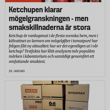
Ketchupen klarar
mögelgranskningen - men
smakskillnaderna är stora
Ketchup är vardagsmat i de flesta svenska hem, men i
kölvattnet av larmen om mögelgifter i tomatpuré har
frågan fått ny aktualitet: hur ser det egentligen ut i vår
ketchup? Testfakta har låtit analysera tolv populära
märken i laboratorium och samtidigt genomfört ett
omfattande smaktest.
26 JANUARI