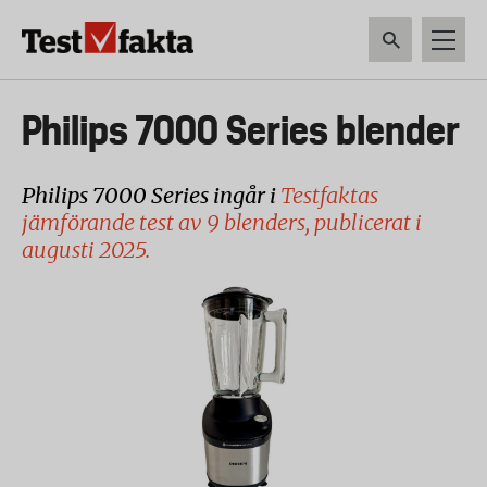
Hoppa
till
huvudinnehåll
HEM & HUSHÅLL
TEKNIK
LIVSMEDEL
VERKTYG & TRÄDGÅRDSREDSK
Huvudmeny
Philips 7000 Series blender
ny
Philips 7000 Series ingår i
Testfaktas
jämförande test av 9 blenders, publicerat i
augusti 2025.