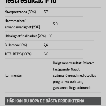
Testresultat 1- 10
Mixerprestanda (50%)
5,7
Hanterbarhet/
5,9
användarvänlighet (20%)
Uthållighet/ hållbarhet (20%)
10
Bullernivå (10%)
7,4
TOTALBETYG (100%)
6,8
Dåligt mixerresultat. Relativt
tystgående. Något
Kommentar
svårmanövrerad med otydliga
programval och tung
glaskanna. Tåligt utförande.
HÄR KAN DU KÖPA DE BÄSTA PRODUKTERNA