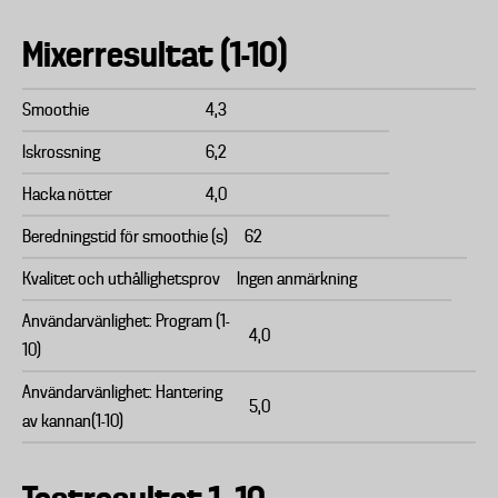
Mixerresultat (1-10)
Smoothie
4,3
Iskrossning
6,2
Hacka nötter
4,0
Beredningstid för smoothie (s)
62
Kvalitet och uthållighetsprov
Ingen anmärkning
Användarvänlighet: Program (1-
4,0
10)
Användarvänlighet: Hantering
5,0
av kannan(1-10)