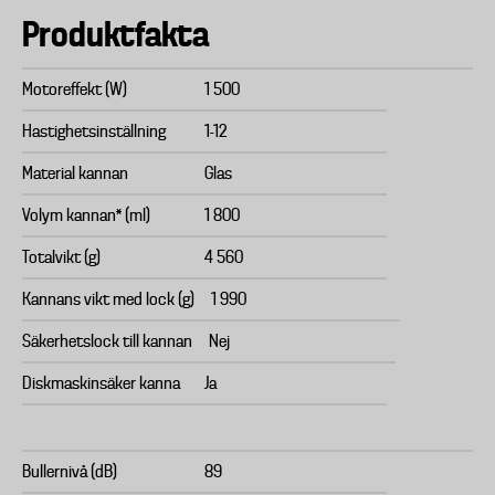
Produktfakta
Motoreffekt (W)
1 500
Hastighetsinställning
1-12
Material kannan
Glas
Volym kannan* (ml)
1 800
Totalvikt (g)
4 560
Kannans vikt med lock (g)
1 990
Säkerhetslock till kannan
Nej
Diskmaskinsäker kanna
Ja
Bullernivå (dB)
89