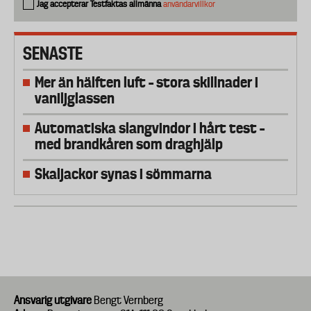
Jag accepterar Testfaktas allmänna
användarvillkor
SENASTE
Mer än hälften luft – stora skillnader i
vaniljglassen
Automatiska slangvindor i hårt test –
med brandkåren som draghjälp
Skaljackor synas i sömmarna
Ansvarig utgivare
Bengt Vernberg