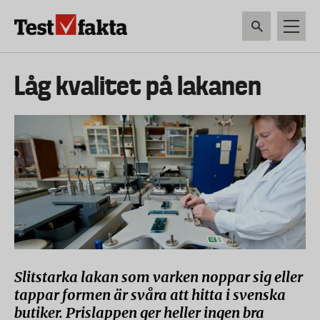
Hoppa
till
huvudinnehåll
HEM & HUSHÅLL
TEKNIK
LIVSMEDEL
VERKTYG & TRÄDGÅRDSREDSK
Huvudmeny
Låg kvalitet på lakanen
ny
Slitstarka lakan som varken noppar sig eller
tappar formen är svåra att hitta i svenska
butiker. Prislappen ger heller ingen bra