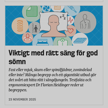
Bestämdes enligt Oeko-tex. Summan av flera olika
alkylfenoler (AP) och alkylfenolethoxylater (APEO)
ska ej överstiga 500 mg /kg.
Högst uppmätta -halt har Södahl med 22 mg/kg
nonylfenoletoxylater.
Viktigt med rätt säng för god
sömn
Fast eller mjuk, skum eller spiralfjädrar, zonindelad
eller inte? Många begrepp och ett gigantiskt utbud gör
det svårt att hitta rätt i sängdjungeln. Testfakta och
ergonomiexpert Dr Florian Heidinger reder ut
begreppen.
23 NOVEMBER 2025