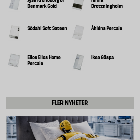
Jysk Kronoborg of
Himla
Före detta testmoment hade tyget tvättats och
Denmark Gold
Drottningholm
arbetsvillkor.
torkats 10 ggr enligt tvättinstruktion.
Källa: Sveriges Konsumenter.
Rivkraft
Södahl Soft Sateen
Åhléns Percale
En provkropp klipps ur tyget. I denna klipps ett snitt
och laboratoriet mäter vilken kraft som krävs för att
riva sönder tyget från snittet. Tygets båda riktningar
Ellos Ellos Home
Ikea Gäspa
provas. Detta visar trådarnas styrka.
Percale
Krav enligt kvalitetscertifiering är att trådarna klarar
en rivkraft på minst 10 N.
Dimensionsändring efter en vattentvätt och
torkning
FLER NYHETER
• Laboratoriet mäter längden respektive bredden på
en provbit för att se hur mycket tyget har krympt
efter en tvätt. Krav enligt kvalitetscertifiering: inte
mer än 5% krympning.