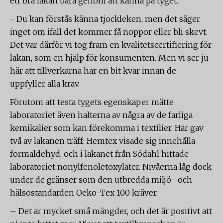
ett bra lakan bara genom att känna på tyget.
- Du kan förstås känna tjockleken, men det säger
inget om ifall det kommer få noppor eller bli skevt.
Det var därför vi tog fram en kvalitetscertifiering för
lakan, som en hjälp för konsumenten. Men vi ser ju
här att tillverkarna har en bit kvar innan de
uppfyller alla krav.
Förutom att testa tygets egenskaper mätte
laboratoriet även halterna av några av de farliga
kemikalier som kan förekomma i textilier. Här gav
två av lakanen träff: Hemtex visade sig innehålla
formaldehyd, och i lakanet från Södahl hittade
laboratoriet nonylfenoletoxylater. Nivåerna låg dock
under de gränser som den utbredda miljö- och
hälsostandarden Oeko-Tex 100 kräver.
– Det är mycket små mängder, och det är positivt att