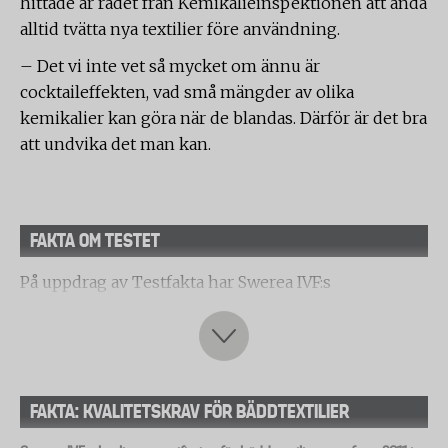
hittade är rådet från Kemikalieinspektionen att ändå
alltid tvätta nya textilier före användning.
– Det vi inte vet så mycket om ännu är
cocktaileffekten, vad små mängder av olika
kemikalier kan göra när de blandas. Därför är det bra
att undvika det man kan.
FAKTA OM TESTET
På uppdrag av Testfakta har Swerea IVF:s
laboratorium i Mölndal gjort jämförande tester av 8
lakan från olika tillverkare.
Testet omfattar följande delar:
Slitagetålighet (Nötningshärdighet)
FAKTA: KVALITETSKRAV FÖR BÄDDTEXTILIER
En rund provkropp av tyget monteras på undersidan