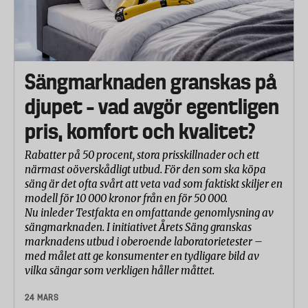
• Laboratoriet mäter längden och bredden på hela
lakanet efter en tvätt för att se hur mycket måtten
då skiljer sig från de mått som deklareras vid köpet.
Krav enligt kvalitetscertifiering: inte mer än 1,5 %
Sängmarknaden granskas på
skillnad mot angivna mått.
djupet – vad avgör egentligen
•Laboratoriet mäter hur mycket lakanet vridit sig,
pris, komfort och kvalitet?
”blivit snett” efter en tvätt. Krav enligt
kvalitetscertifiering: inte mer än 2%
Rabatter på 50 procent, stora prisskillnader och ett
närmast oöverskådligt utbud. För den som ska köpa
Halten fri formaldehyd
säng är det ofta svårt att veta vad som faktiskt skiljer en
Bestämdes enligt SS EN ISO 14 184-1:2011
modell för 10 000 kronor från en för 50 000.
Nu inleder Testfakta en omfattande genomlysning av
Enligt kraven i standarden Oeko- Tex 100 ska halten
sängmarknaden. I initiativet Årets Säng granskas
vara max 75% mg/kg för klass II, hudnära textilier.
marknadens utbud i oberoende laboratorietester –
med målet att ge konsumenter en tydligare bild av
Högst uppmätta halt (Hemtex) i testet var 44 mg/kg.
vilka sängar som verkligen håller måttet.
Halten alkylfenoler (AP) och
24 MARS
alkylfenoletoxylater (APEO)