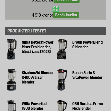
Besök butik
4 919 kronor
PRODUKTER I TESTET
Ninja Detect Power
Braun PowerBlend
Mixer Pro blender,
9 blender
bäst i test (2025)
KitchenAid Blender
Bosch Serie 6
K400 Artisan
VitaPower blender
blender
Wilfa Powerfuel
OBH Nordica Prime
1800 blender
Mix Blender