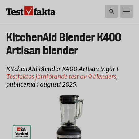
Hoppa
till
huvudinnehåll
HEM & HUSHÅLL
TEKNIK
LIVSMEDEL
VERKTYG & TRÄDGÅRDSREDSK
Huvudmeny
KitchenAid Blender K400
ny
Artisan blender
KitchenAid Blender K400 Artisan ingår i
Testfaktas jämförande test av 9 blenders
,
publicerad i augusti 2025.