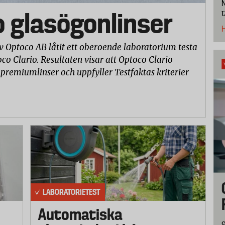
N
o glasögonlinser
t
H
v Optoco AB låtit ett oberoende laboratorium testa
co Clario. Resultaten visar att Optoco Clario
 premiumlinser och uppfyller Testfaktas kriterier
LABORATORIETEST
Automatiska
S