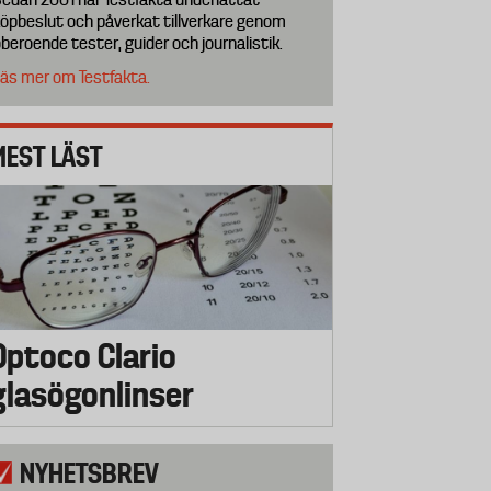
öpbeslut och påverkat tillverkare genom
beroende tester, guider och journalistik.
äs mer om Testfakta.
MEST LÄST
Optoco Clario
glasögonlinser
NYHETSBREV