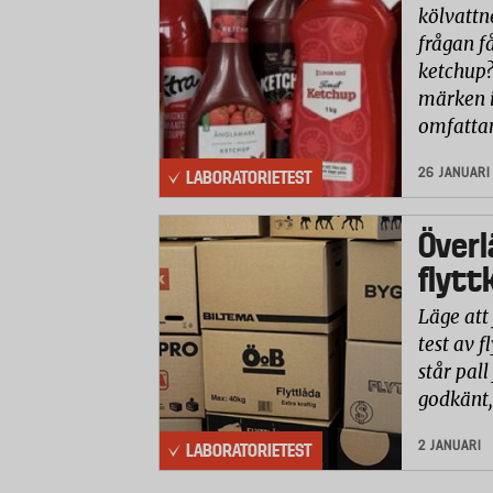
kölvattn
frågan få
ketchup?
märken i
omfatta
26 JANUARI
LABORATORIETEST
Överl
flytt
Läge att 
test av f
står pall
godkänt,
2 JANUARI
LABORATORIETEST