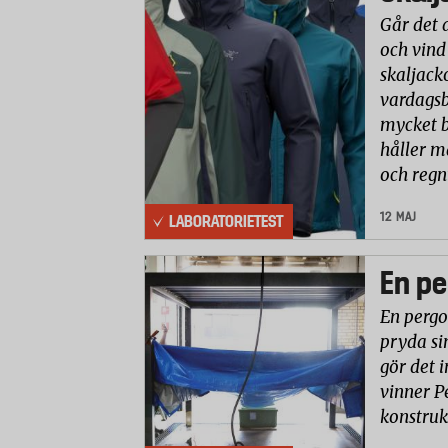
Går det 
och vind
skaljack
vardagsb
mycket b
håller m
och reg
12 MAJ
LABORATORIETEST
En pe
En pergo
pryda si
gör det i
vinner P
konstruk