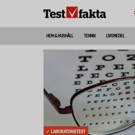
Hoppa
till
huvudinnehåll
HEM & HUSHÅLL
TEKNIK
LIVSMEDEL
Huvudmeny
ny
LABORATORIETEST