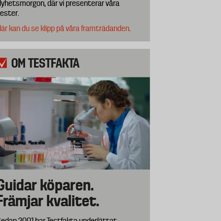
yhetsmorgon, där vi presenterar våra
ester.
är kan du se klipp på våra framträdanden
​​​​.
OM TESTFAKTA
Guidar köparen.
Främjar kvalitet.
edan 2001 har Testfakta underlättat