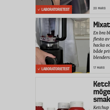
20 MARS
LABORATORIETEST
Mixat
En bra b
flesta av
hacka oc
både pri
blenders
17 MARS
LABORATORIETEST
Ketc
möge
smaks
Ketchup 