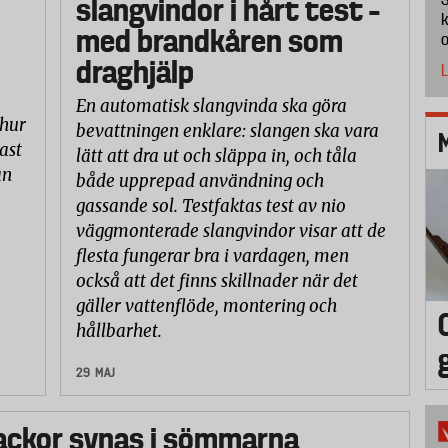
slangvindor i hårt test –
k
med brandkåren som
o
draghjälp
L
En automatisk slangvinda ska göra
 hur
bevattningen enklare: slangen ska vara
ast
lätt att dra ut och släppa in, och tåla
an
både upprepad användning och
gassande sol. Testfaktas test av nio
väggmonterade slangvindor visar att de
flesta fungerar bra i vardagen, men
också att det finns skillnader när det
gäller vattenflöde, montering och
hållbarhet.
29 MAJ
ackor synas i sömmarna