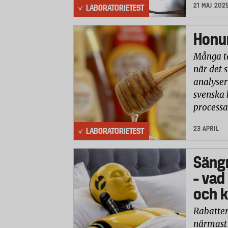
21 MAJ 202
LABORATORIETEST
Honun
Många ta
när det 
analyser 
svenska 
processa
23 APRIL
LABORATORIETEST
Säng
– vad
och k
Rabatter
närmast 