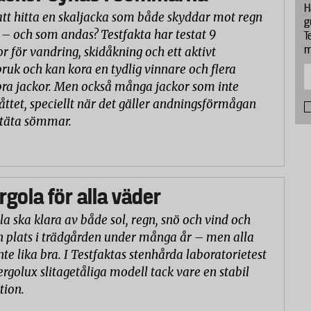
H
att hitta en skaljacka som både skyddar mot regn
g
 – och som andas? Testfakta har testat 9
T
m
or för vandring, skidåkning och ett aktivt
ruk och kan kora en tydlig vinnare och flera
ra jackor. Men också många jackor som inte
åttet, speciellt när det gäller andningsförmågan
ntäta sömmar.
rgola för alla väder
la ska klara av både sol, regn, snö och vind och
n plats i trädgården under många år – men alla
nte lika bra. I Testfaktas stenhårda laboratorietest
ergolux slitagetåliga modell tack vare en stabil
tion.