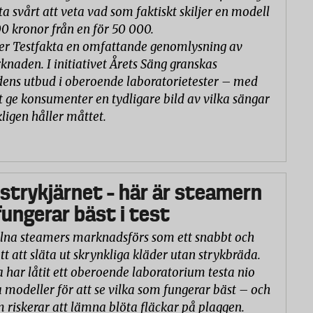
ta svårt att veta vad som faktiskt skiljer en modell
00 kronor från en för 50 000.
er Testfakta en omfattande genomlysning av
naden. I initiativet Årets Säng granskas
ns utbud i oberoende laboratorietester – med
t ge konsumenter en tydligare bild av vilka sängar
ligen håller måttet.
 strykjärnet – här är steamern
ungerar bäst i test
na steamers marknadsförs som ett snabbt och
tt att släta ut skrynkliga kläder utan strykbräda.
a har låtit ett oberoende laboratorium testa nio
 modeller för att se vilka som fungerar bäst – och
m riskerar att lämna blöta fläckar på plaggen.