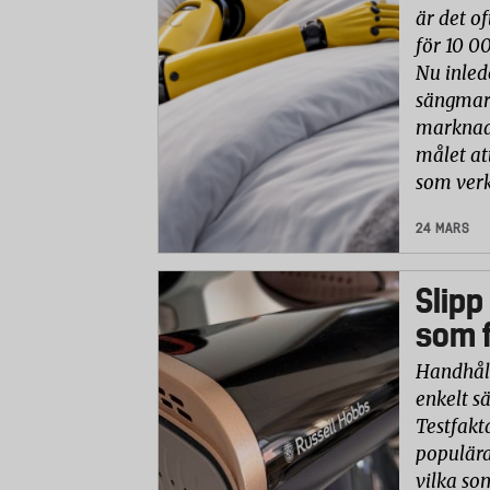
är det of
för 10 0
Nu inled
sängmark
marknade
målet at
som verk
24 MARS
Slipp
som f
Handhåll
enkelt sä
Testfakt
populära
vilka so