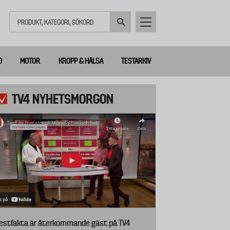
Sök
D
MOTOR
KROPP & HÄLSA
TESTARKIV
TV4 NYHETSMORGON
estfakta är återkommande gäst på TV4