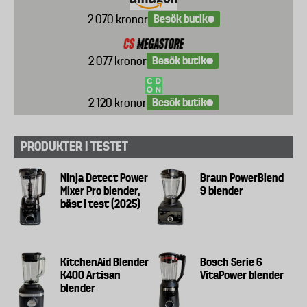
Besök butik
2 070 kronor
Besök butik
2 077 kronor
Besök butik
2 120 kronor
PRODUKTER I TESTET
Ninja Detect Power
Braun PowerBlend
Mixer Pro blender,
9 blender
bäst i test (2025)
KitchenAid Blender
Bosch Serie 6
K400 Artisan
VitaPower blender
blender