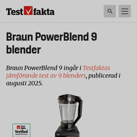
Hoppa
till
huvudinnehåll
HEM & HUSHÅLL
TEKNIK
LIVSMEDEL
VERKTYG & TRÄDGÅRDSREDSK
Huvudmeny
Braun PowerBlend 9
ny
blender
Braun PowerBlend 9 ingår i
Testfaktas
jämförande test av 9 blenders
, publicerad i
augusti 2025.