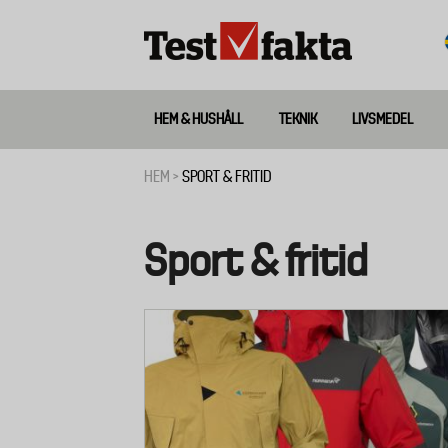
Hoppa
till
huvudinnehåll
HEM & HUSHÅLL
TEKNIK
LIVSMEDEL
Huvudmeny
ny
HEM
SPORT & FRITID
Länkstig
Sport & fritid