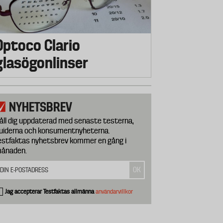
Optoco Clario
glasögonlinser
NYHETSBREV
åll dig uppdaterad med senaste testerna,
uiderna och konsumentnyheterna.
estfaktas nyhetsbrev kommer en gång i
ånaden.
Jag accepterar Testfaktas allmänna
användarvillkor