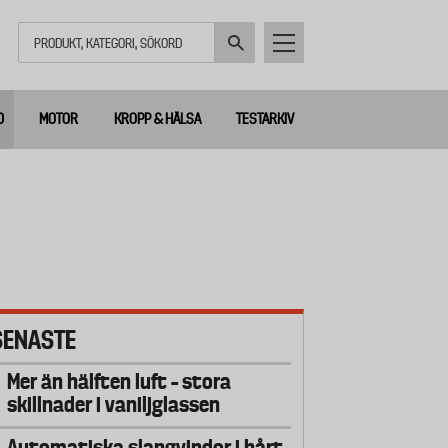
Sök
D
MOTOR
KROPP & HÄLSA
TESTARKIV
SENASTE
Mer än hälften luft – stora
skillnader i vaniljglassen
Automatiska slangvindor i hårt