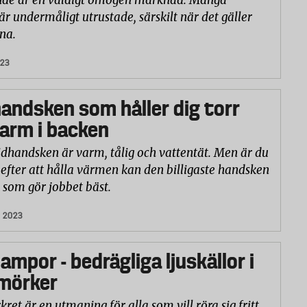
nde är en väldigt omogen marknad. Många
är undermåligt utrustade, särskilt när det gäller
na.
023
andsken som håller dig torr
arm i backen
idhandsken är varm, tålig och vattentät. Men är du
 efter att hålla värmen kan den billigaste handsken
 som gör jobbet bäst.
 2023
ampor - bedrägliga ljuskällor i
mörker
ret är en utmaning för alla som vill röra sig fritt