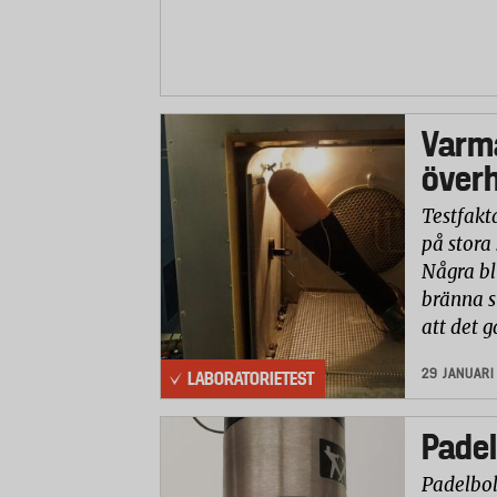
Varma
över
Testfakt
på stora 
Några bl
bränna s
att det g
29 JANUARI
LABORATORIETEST
Padel
Padelbol