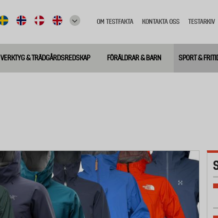
OM TESTFAKTA
KONTAKTA OSS
TESTARKIV
Top
meny
VERKTYG & TRÄDGÅRDSREDSKAP
FÖRÄLDRAR & BARN
SPORT & FRITI