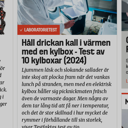
LABORATORIETEST
Håll drickan kall i värmen
med en kylbox - Test av
10 kylboxar (2024)
v
S
k
för
Ljummen läsk och slokande sallader är
o
d
inte skoj att plocka fram när det vankas
L
ar
lunch på stranden, men med en elektrisk
äck.
kylbox håller sig picknickmaten fräsch
 i
även de varmaste dagar. Men några av
ger
dem tar lång tid att få ner i temperatur,
och det är stor skillnad i hur mycket de
rymmer i förhållande till sin storlek,
visar Testfaktas test av tio