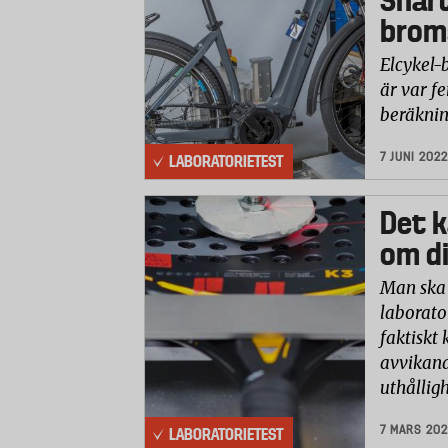
Snart
brom
Elcykel-
är var f
beräknin
7 JUNI 2022
LABORATORIETEST
Det k
om di
Man ska 
laborator
faktiskt
avvikand
uthålligh
7 MARS 20
LABORATORIETEST