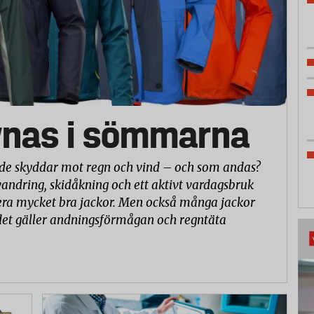
ynas i sömmarna
både skyddar mot regn och vind – och som andas?
 vandring, skidåkning och ett aktivt vardagsbruk
lera mycket bra jackor. Men också många jackor
r det gäller andningsförmågan och regntäta