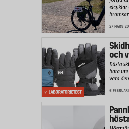
fortfara
elcyklar 
bromsar
27 MARS 2
Skidh
och v
Bästa sk
bara ute
vara den
6 FEBRUARI
LABORATORIETEST
Pannl
höst
Höstmörk