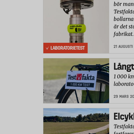
bör man b
Testfakt
bollarna
är det st
fabrikat.
21 AUGUSTI
LABORATORIETEST
Långt
1 000 km
laborato
29 MARS 2
Elcyk
Testfakta