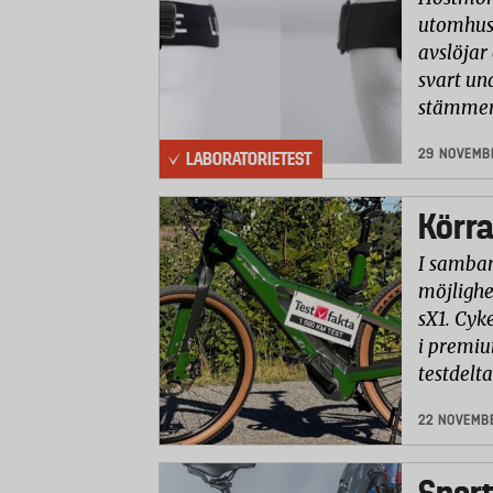
utomhus.
avslöjar 
svart u
stämmer 
29 NOVEMB
LABORATORIETEST
Körra
I samban
möjlighe
sX1. Cyke
i premiu
testdelt
22 NOVEMB