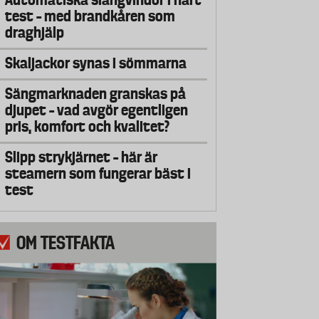
test – med brandkåren som
draghjälp
Skaljackor synas i sömmarna
Sängmarknaden granskas på
djupet – vad avgör egentligen
pris, komfort och kvalitet?
Slipp strykjärnet – här är
steamern som fungerar bäst i
test
OM TESTFAKTA