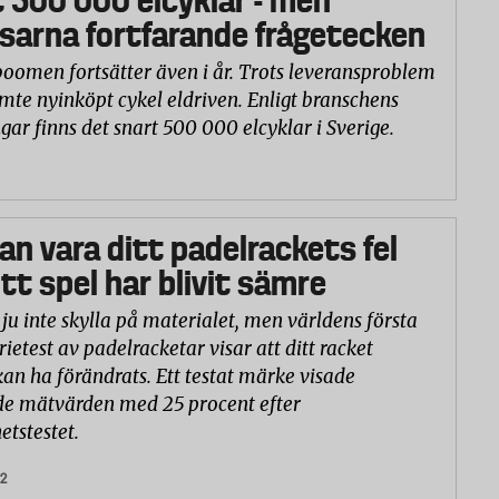
 500 000 elcyklar - men
sarna fortfarande frågetecken
boomen fortsätter även i år. Trots leveransproblem
emte nyinköpt cykel eldriven. Enligt branschens
gar finns det snart 500 000 elcyklar i Sverige.
an vara ditt padelrackets fel
tt spel har blivit sämre
ju inte skylla på materialet, men världens första
ietest av padelracketar visar att ditt racket
 kan ha förändrats. Ett testat märke visade
e mätvärden med 25 procent efter
etstestet.
22