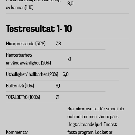
8,0
av kannan(1-10)
Testresultat 1- 10
Mixerprestanda (50%)
7,8
Hanterbarhet/
7,1
användarvänlighet (20%)
Uthållighet/ hållbarhet (20%)
6,0
Bullernivå (10%)
6,1
TOTALBETYG (100%)
7,1
Bra mixerresultat för smoothie
och nötter men sämre på is.
Högt skärande ljud. Endast
Kommentar
fasta program. Locket är