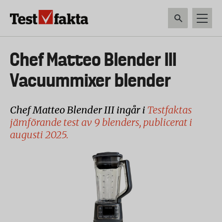
Hoppa
till
huvudinnehåll
HEM & HUSHÅLL
TEKNIK
LIVSMEDEL
VERKTYG & TRÄDGÅRDSREDSK
Huvudmeny
Chef Matteo Blender III
ny
Vacuummixer blender
Chef Matteo Blender III ingår i
Testfaktas
jämförande test av 9 blenders, publicerat i
augusti 2025.