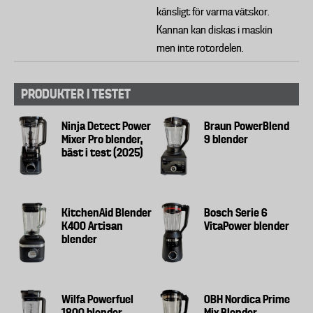
känsligt för varma vätskor.
Kannan kan diskas i maskin
men inte rotordelen.
PRODUKTER I TESTET
Ninja Detect Power
Braun PowerBlend
Mixer Pro blender,
9 blender
bäst i test (2025)
KitchenAid Blender
Bosch Serie 6
K400 Artisan
VitaPower blender
blender
Wilfa Powerfuel
OBH Nordica Prime
1800 blender
Mix Blender