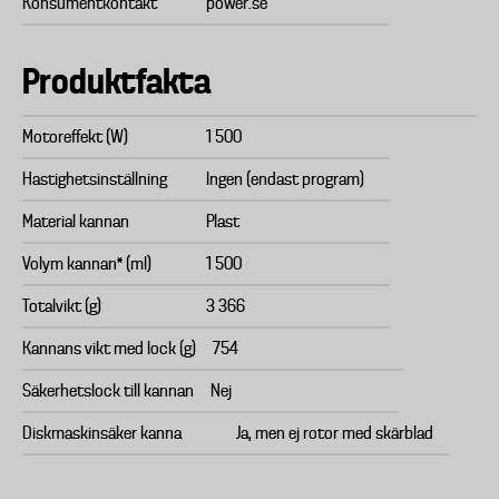
Konsumentkontakt
power.se
Produktfakta
Motoreffekt (W)
1 500
Hastighetsinställning
Ingen (endast program)
Material kannan
Plast
Volym kannan* (ml)
1 500
Totalvikt (g)
3 366
Kannans vikt med lock (g)
754
Säkerhetslock till kannan
Nej
Diskmaskinsäker kanna
Ja, men ej rotor med skärblad