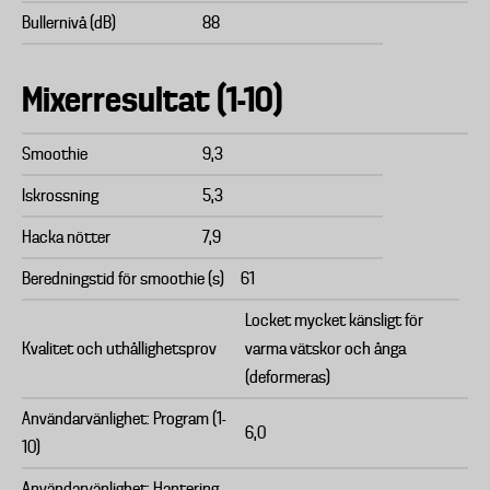
Bullernivå (dB)
88
Mixerresultat (1-10)
Smoothie
9,3
Iskrossning
5,3
Hacka nötter
7,9
Beredningstid för smoothie (s)
61
Locket mycket känsligt för
Kvalitet och uthållighetsprov
varma vätskor och ånga
(deformeras)
Användarvänlighet: Program (1-
6,0
10)
Användarvänlighet: Hantering