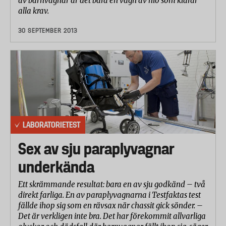
av barnvagnar är det bara en vagn av nio som klarar
alla krav.
30 SEPTEMBER 2013
LABORATORIETEST
Sex av sju paraplyvagnar
underkända
Ett skrämmande resultat: bara en av sju godkänd – två
direkt farliga. En av paraplyvagnarna i Testfaktas test
fällde ihop sig som en rävsax när chassit gick sönder. –
Det är verkligen inte bra. Det har förekommit allvarliga