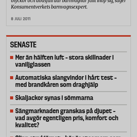
olyckor och dödsfall där barnvagnar fällt ihop sig, säger
Konsumentverkets barnvagnsexpert.
8 JULI 2011
SENASTE
Mer än hälften luft – stora skillnader i
vaniljglassen
Automatiska slangvindor i hårt test –
med brandkåren som draghjälp
Skaljackor synas i sömmarna
Sängmarknaden granskas på djupet –
vad avgör egentligen pris, komfort och
kvalitet?