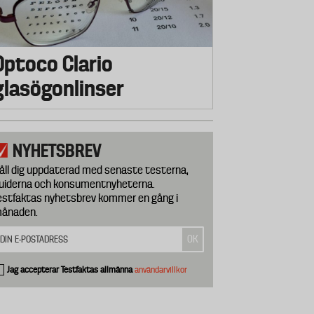
Optoco Clario
glasögonlinser
NYHETSBREV
åll dig uppdaterad med senaste testerna,
uiderna och konsumentnyheterna.
estfaktas nyhetsbrev kommer en gång i
ånaden.
Jag accepterar Testfaktas allmänna
användarvillkor