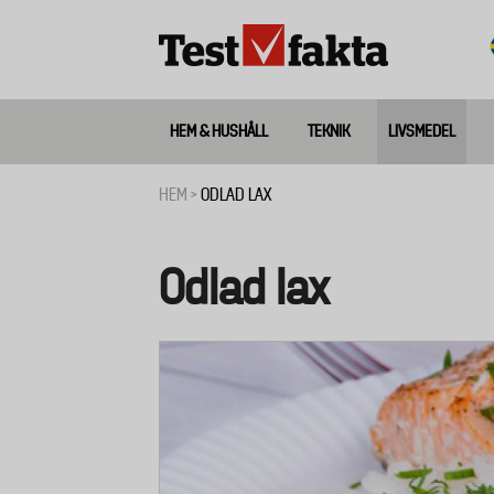
Hoppa
till
huvudinnehåll
HEM & HUSHÅLL
TEKNIK
LIVSMEDEL
Huvudmeny
ny
HEM
ODLAD LAX
Länkstig
Odlad lax