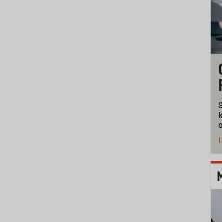
S
k
o
L