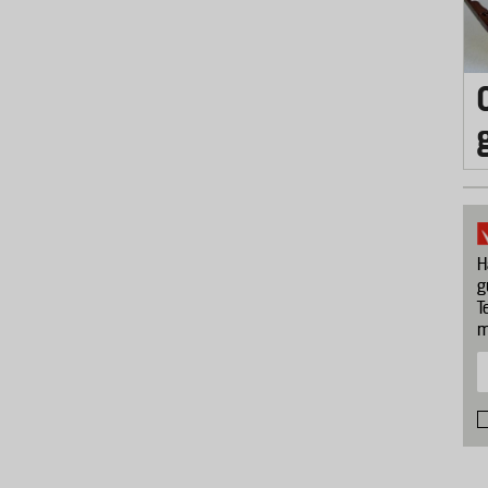
H
g
T
m