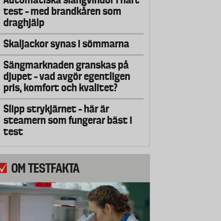
test – med brandkåren som
draghjälp
Skaljackor synas i sömmarna
Sängmarknaden granskas på
djupet – vad avgör egentligen
pris, komfort och kvalitet?
Slipp strykjärnet – här är
steamern som fungerar bäst i
test
OM TESTFAKTA