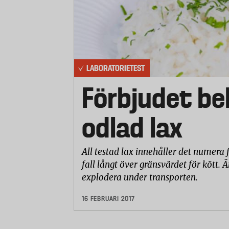
LABORATORIETEST
Förbjudet b
odlad lax
All testad lax innehåller det numer
fall långt över gränsvärdet för kött. Äm
explodera under transporten.
16 FEBRUARI 2017