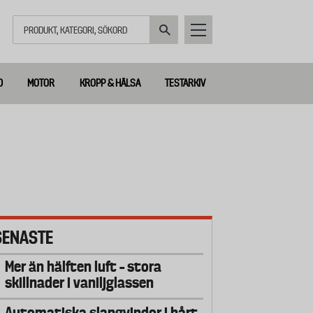
Sök
D
MOTOR
KROPP & HÄLSA
TESTARKIV
SENASTE
Mer än hälften luft – stora
skillnader i vaniljglassen
Automatiska slangvindor i hårt