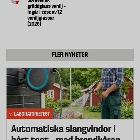
SIA svensk
exempel växter, animaliska råvaror eller
Performance". Betyg: 7,1
gräddglass vanilj –
mikrobiologiska processer. Det betyder inte
Nicks Vanilj. Betyg: 6,8
ingår i test av 12
vaniljglassar
automatiskt att aromen kommer från vaniljstång,
Lejonet & Björnen Italiensk vanilj. Betyg: 6,4
(2026)
även om smaken upplevs som vanilj.
Ica Gräddglass vanilj. Betyg: 6,3
Häagen-Dazs Vaniljglass. Betyg: 6,2
Naturlig vaniljarom
Triumf glass Gammaldags gräddglass Äkta vanilj. Betyg: 6,2
Naturlig vaniljarom är en arom där den smakgivande
GB Glace Gammeldags vanilj. Betyg: 6,1
FLER NYHETER
aromdelen uteslutande eller till minst 95
Coop Vanilla. Betyg: 5,9
viktprocent ska komma från vanilj. Resterande del
Lidl/Gelatelli Vanilj. Betyg: 4,8
får användas för att standardisera eller nyansera
GB Glace Big pack Glass med vanilj. Betyg: 4,0
aromen, men produkten är fortfarande en arom och
inte samma sak som vaniljstång, vaniljfrön eller
vaniljextrakt.
Vaniljfrön och vaniljstång
LABORATORIETEST
Vaniljstången är en torkad och fermenterad
frökapsel från en orkidé. När man delar stången
Betyg sensoriskt test
Automatiska slangvindor i
skrapar man ur de små svarta fröna och den
Det sensoriska testet utfördes som ett blindtest av
hårt test – med brandkåren
aromrika massan runt dem. Fröna ger de typiska