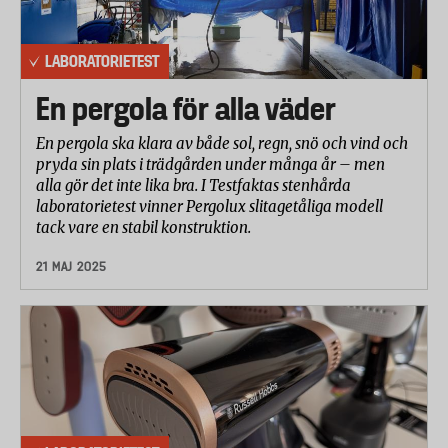
men utan full transparens eller med viss arom
Betyg 8
LABORATORIETEST
Bra: faktisk vaniljråvara finns, men arom används
också
En pergola för alla väder
Betyg 7
En pergola ska klara av både sol, regn, snö och vind och
Godkänt/medel: vaniljråvara finns, men aromen
pryda sin plats i trädgården under många år – men
verkar ha tydlig roll
alla gör det inte lika bra. I Testfaktas stenhårda
laboratorietest vinner Pergolux slitagetåliga modell
Betyg 6
tack vare en stabil konstruktion.
Godkänt: viss vaniljråvara finns, men svagt
21 MAJ 2025
deklarerad, extraherad, oklar eller mer dekorativ
Betyg 5
Ej godkänt i sak: ingen deklarerad vaniljråvara,
vaniljsmak endast arom/vaniljarom