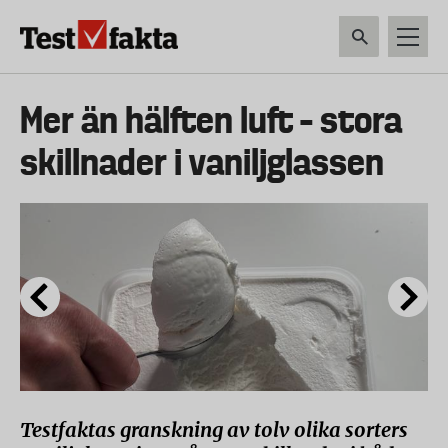
Hoppa
till
huvudinnehåll
HEM & HUSHÅLL
TEKNIK
LIVSMEDEL
VERKTYG & TRÄDGÅRDSREDSK
Huvudmeny
Mer än hälften luft – stora
ny
skillnader i vaniljglassen
Testfaktas granskning av tolv olika sorters