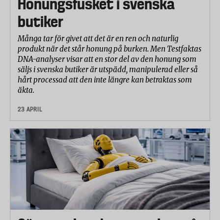
Honungsfusket i svenska
• E967, xylitol, E968, erytritol, och E960,
steviolglykosider, som förekommer i Nicks.
butiker
Produkter med få eller inga deklarerade tillsatser
Många tar för givet att det är en ren och naturlig
fick ett högre betyg, medan produkter med flera
produkt när det står honung på burken. Men Testfaktas
tillsatser fick ett lägre betyg. Bedömningen säger
DNA-analyser visar att en stor del av den honung som
inte att tillsatserna är otillåtna eller farliga, utan
säljs i svenska butiker är utspädd, manipulerad eller så
hårt processad att den inte längre kan betraktas som
speglar hur mycket produkten är beroende av
äkta.
tillsatta ämnen utöver de grundläggande råvarorna i
glass. Betyget ska därför ses som ett mått på
23 APRIL
ingredienslistans enkelhet och produktens grad av
tillsatser, inte som en säkerhetsbedömning.
3.Typ av vaniljkälla
Vaniljkällan har bedömts utifrån hur tydligt
ingrediensförteckningen visar att smaken kommer
från faktisk vaniljråvara. Högst betyg ges till
produkter där vaniljstång, vaniljpulver eller
vaniljextrakt är enda deklarerade vaniljkälla.