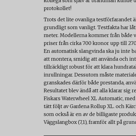
kollega som själv är brandman kunde des
protokollet!
Trots det lite ovanliga testförfarandet 
grundligt som vanligt. Testfakta har lå
meter. Modellerna kommer från både v
priser från cirka 700 kronor upp till 27
En automatisk slangvinda ska ju inte bar
att montera, smidig att använda och int
tillräckligt robust för att klara hundra
inrullningar. Dessutom måste materialet
granskades därför både prestanda, anv
Resultatet blev ändå att alla klarar sig r
Fiskars Waterwheel XL Automatic, med e
tätt följt av Gardena Rollup XL. och Kä
som också är en av de billigaste produkt
Väggslangbox (7,1), framför allt på grund