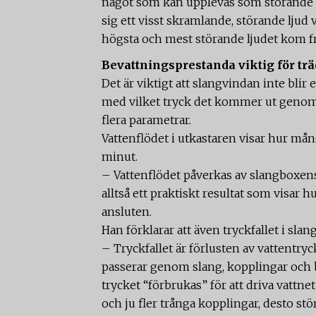
något som kan upplevas som störande o
sig ett visst skramlande, störande ljud
högsta och mest störande ljudet kom f
Bevattningsprestanda viktig för tr
Det är viktigt att slangvindan inte blir
med vilket tryck det kommer ut genom
flera parametrar.
Vattenflödet i utkastaren visar hur må
minut.
– Vattenflödet påverkas av slangboxens
alltså ett praktiskt resultat som visar
ansluten.
Han förklarar att även tryckfallet i sl
– Tryckfallet är förlusten av vattentry
passerar genom slang, kopplingar och b
trycket “förbrukas” för att driva vattn
och ju fler trånga kopplingar, desto stö