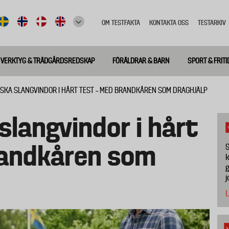
OM TESTFAKTA
KONTAKTA OSS
TESTARKIV
Top
meny
VERKTYG & TRÄDGÅRDSREDSKAP
FÖRÄLDRAR & BARN
SPORT & FRITI
SKA SLANGVINDOR I HÅRT TEST – MED BRANDKÅREN SOM DRAGHJÄLP
langvindor i hårt
randkåren som
S
k
g
j
L