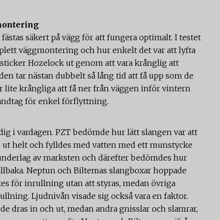
montering
fästas säkert på vägg för att fungera optimalt. I testet
lett väggmontering och hur enkelt det var att lyfta
 sticker Hozelock ut genom att vara krånglig att
en tar nästan dubbelt så lång tid att få upp som de
 lite krångliga att få ner från väggen inför vintern
dtag för enkel förflyttning.
dig i vardagen. PZT bedömde hur lätt slangen var att
gs ut helt och fylldes med vatten med ett munstycke
 underlag av marksten och därefter bedömdes hur
tillbaka. Neptun och Biltemas slangboxar hoppade
s för inrullning utan att styras, medan övriga
llning. Ljudnivån visade sig också vara en faktor.
 de dras in och ut, medan andra gnisslar och slamrar,