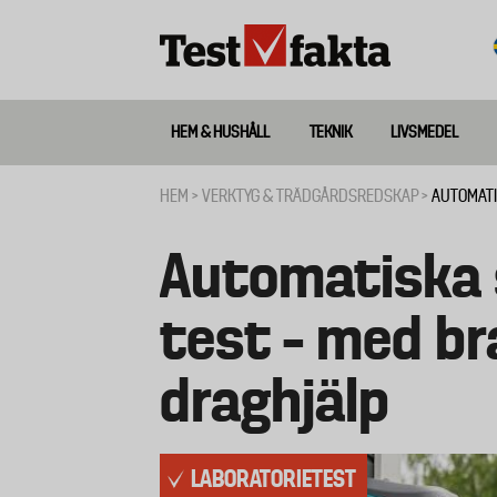
Hoppa
till
huvudinnehåll
HEM & HUSHÅLL
TEKNIK
LIVSMEDEL
Huvudmeny
ny
HEM
VERKTYG & TRÄDGÅRDSREDSKAP
AUTOMATI
Länkstig
Automatiska s
test – med b
draghjälp
LABORATORIETEST