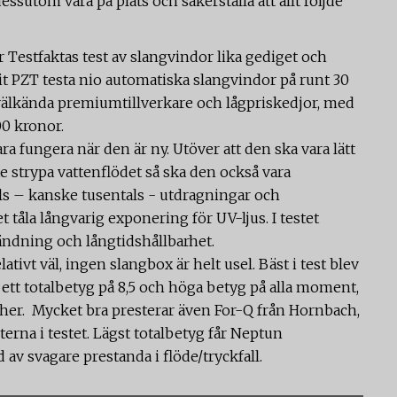
sutom vara på plats och säkerställa att allt följde
är Testfaktas test av slangvindor lika gediget och
tit PZT testa nio automatiska slangvindor på runt 30
älkända premiumtillverkare och lågpriskedjor, med
00 kronor.
a fungera när den är ny. Utöver att den ska vara lätt
e strypa vattenflödet så ska den också vara
tals – kanske tusentals - utdragningar och
 tåla långvarig exponering för UV-ljus. I testet
ändning och långtidshållbarhet.
elativt väl, ingen slangbox är helt usel. Bäst i test blev
tt totalbetyg på 8,5 och höga betyg på alla moment,
rcher. Mycket bra presterar även For-Q från Hornbach,
erna i testet. Lägst totalbetyg får Neptun
 av svagare prestanda i flöde/tryckfall.