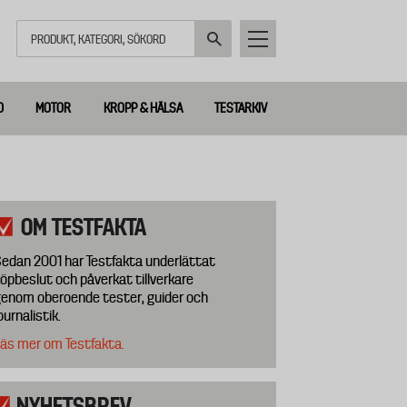
Sök
D
MOTOR
KROPP & HÄLSA
TESTARKIV
OM TESTFAKTA
edan 2001 har Testfakta underlättat
öpbeslut och påverkat tillverkare
enom oberoende tester, guider och
ournalistik.
äs mer om Testfakta.
NYHETSBREV