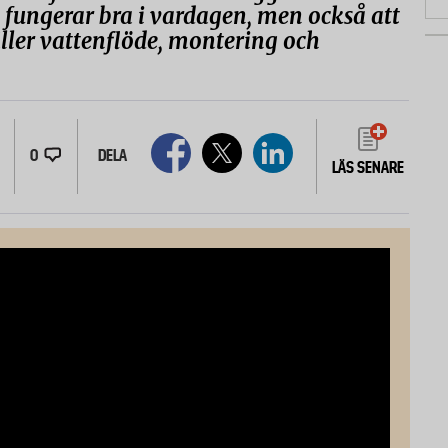
a fungerar bra i vardagen, men också att
äller vattenflöde, montering och
0
DELA
LÄS SENARE