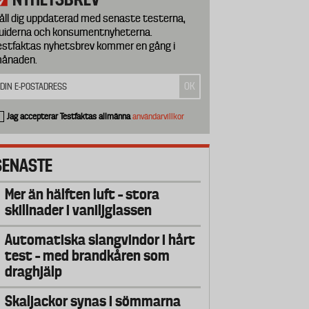
åll dig uppdaterad med senaste testerna,
uiderna och konsumentnyheterna.
estfaktas nyhetsbrev kommer en gång i
ånaden.
Jag accepterar Testfaktas allmänna
användarvillkor
SENASTE
Mer än hälften luft – stora
skillnader i vaniljglassen
Automatiska slangvindor i hårt
test – med brandkåren som
draghjälp
Skaljackor synas i sömmarna