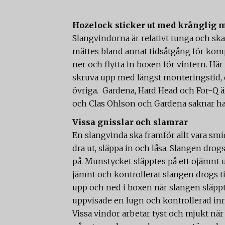
Hozelock sticker ut med krånglig 
Slangvindorna är relativt tunga och ska 
mättes bland annat tidsåtgång för komp
ner och flytta in boxen för vintern. Här
skruva upp med längst monteringstid, d
övriga. Gardena, Hard Head och For-Q är
och Clas Ohlson och Gardena saknar han
Vissa gnisslar och slamrar
En slangvinda ska framför allt vara smi
dra ut, släppa in och låsa. Slangen dro
på. Munstycket släpptes på ett ojämnt
jämnt och kontrollerat slangen drogs 
upp och ned i boxen när slangen släppte
uppvisade en lugn och kontrollerad inru
Vissa vindor arbetar tyst och mjukt när