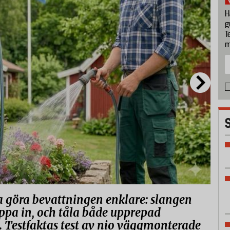
H
g
T
m
 göra bevattningen enklare: slangen
läppa in, och tåla både upprepad
 Testfaktas test av nio väggmonterade