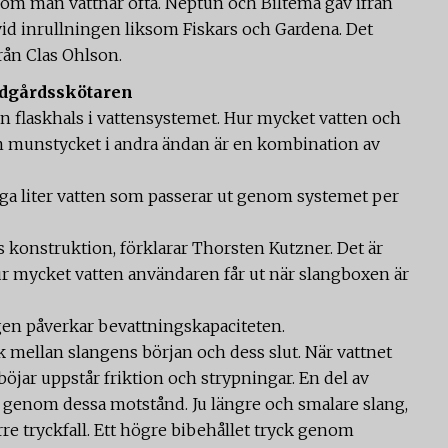
m man vattnar ofta. Neptun och Biltema gav ifrån
 vid inrullningen liksom Fiskars och Gardena. Det
rån Clas Ohlson.
ädgårdsskötaren
 en flaskhals i vattensystemet. Hur mycket vatten och
 munstycket i andra ändan är en kombination av
nga liter vatten som passerar ut genom systemet per
 konstruktion, förklarar Thorsten Kutzner. Det är
 hur mycket vatten användaren får ut när slangboxen är
angen påverkar bevattningskapaciteten.
ck mellan slangens början och dess slut. När vattnet
öjar uppstår friktion och strypningar. En del av
et genom dessa motstånd. Ju längre och smalare slang,
rre tryckfall. Ett högre bibehållet tryck genom