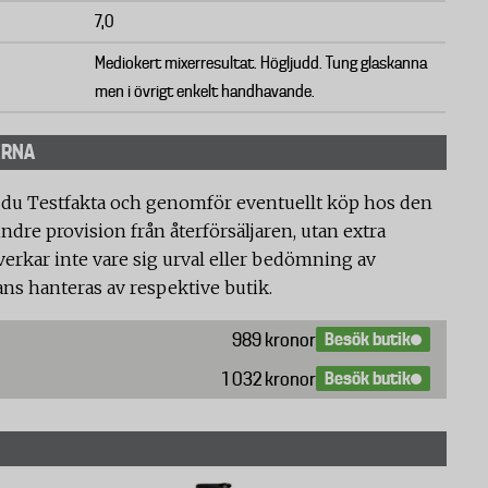
7,0
Mediokert mixerresultat. Högljudd. Tung glaskanna
men i övrigt enkelt handhavande.
ERNA
 du Testfakta och genomför eventuellt köp hos den
ndre provision från återförsäljaren, utan extra
verkar inte vare sig urval eller bedömning av
ans hanteras av respektive butik.
Besök butik
989 kronor
Besök butik
1 032 kronor