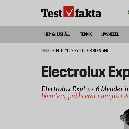
Hoppa
till
huvudinnehåll
HEM & HUSHÅLL
TEKNIK
LIVSMEDEL
Huvudmeny
ny
HEM
ELECTROLUX EXPLORE 6 BLENDER
Länkstig
Electrolux Ex
Electrolux Explore 6 blender i
blenders, publicerat i augusti 2