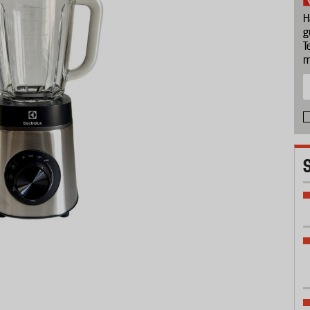
H
g
T
m