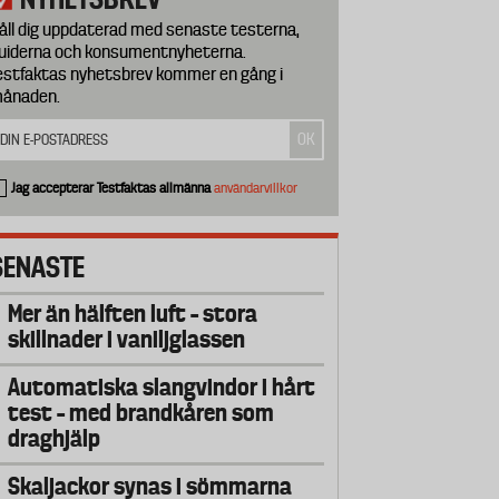
åll dig uppdaterad med senaste testerna,
uiderna och konsumentnyheterna.
estfaktas nyhetsbrev kommer en gång i
ånaden.
Jag accepterar Testfaktas allmänna
användarvillkor
SENASTE
Mer än hälften luft – stora
skillnader i vaniljglassen
Automatiska slangvindor i hårt
test – med brandkåren som
draghjälp
Skaljackor synas i sömmarna