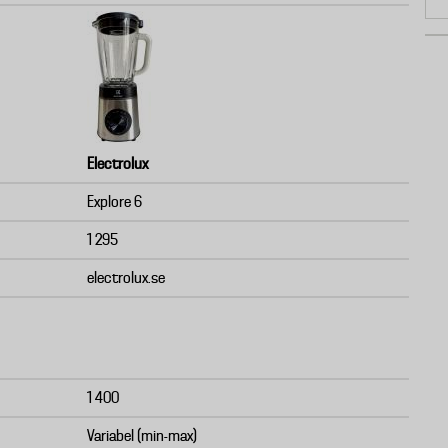
Electrolux
Explore 6
1 295
electrolux.se
1 400
Variabel (min-max)