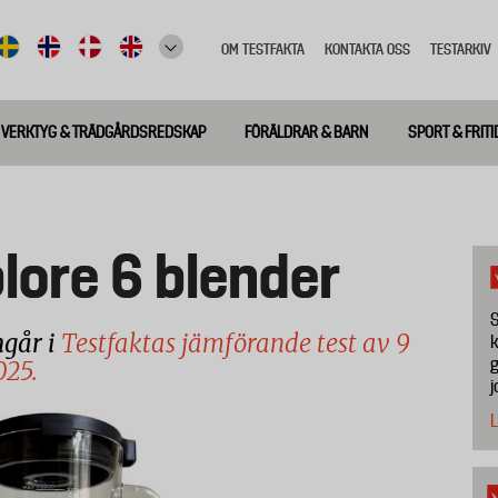
OM TESTFAKTA
KONTAKTA OSS
TESTARKIV
Top
meny
VERKTYG & TRÄDGÅRDSREDSKAP
FÖRÄLDRAR & BARN
SPORT & FRITI
plore 6 blender
S
ngår i
Testfaktas jämförande test av 9
k
g
025.
j
L