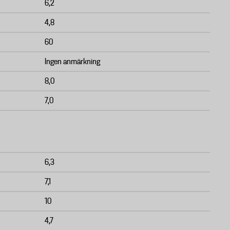
6,2
4,8
60
Ingen anmärkning
8,0
7,0
6,3
7,1
10
4,7