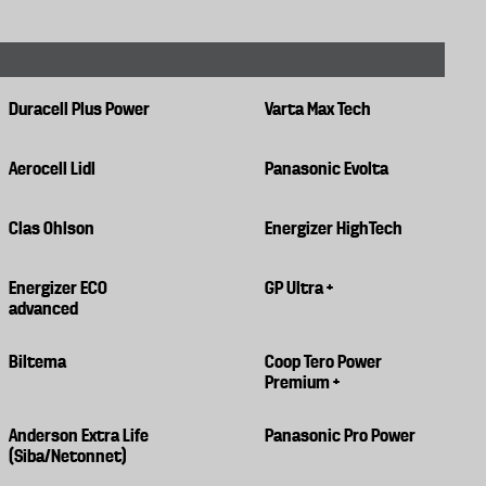
Duracell Plus Power
Varta Max Tech
Aerocell Lidl
Panasonic Evolta
Clas Ohlson
Energizer HighTech
Energizer ECO
GP Ultra +
advanced
Biltema
Coop Tero Power
Premium +
Anderson Extra Life
Panasonic Pro Power
(Siba/Netonnet)