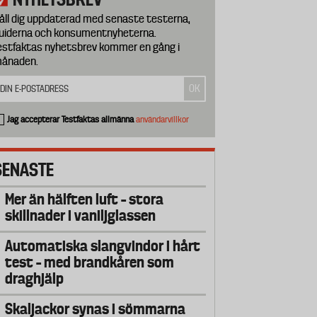
åll dig uppdaterad med senaste testerna,
uiderna och konsumentnyheterna.
estfaktas nyhetsbrev kommer en gång i
ånaden.
Jag accepterar Testfaktas allmänna
användarvillkor
SENASTE
Mer än hälften luft – stora
skillnader i vaniljglassen
Automatiska slangvindor i hårt
test – med brandkåren som
draghjälp
Skaljackor synas i sömmarna