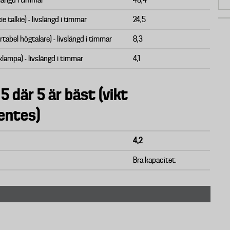
slängd i timmar
48,4
e talkie) - livslängd i timmar
24,5
tabel högtalare) - livslängd i timmar
8,3
klampa) - livslängd i timmar
4,1
 5 där 5 är bäst (vikt
entes)
4,2
Bra kapacitet.