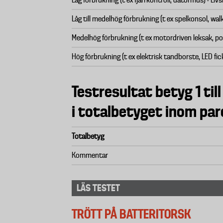
Låg förbrukning (t ex fjärrkontroll, datormus) - Liv
Låg till medelhög förbrukning (t ex spelkonsol, walki
Medelhög förbrukning (t ex motordriven leksak, por
Hög förbrukning (t ex elektrisk tandborste, LED fic
Testresultat betyg 1 till
i totalbetyget inom par
Totalbetyg
Kommentar
LÄS TESTET
TRÖTT PÅ BATTERITORSK