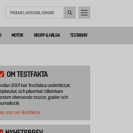
Sök
D
MOTOR
KROPP & HÄLSA
TESTARKIV
OM TESTFAKTA
edan 2001 har Testfakta underlättat
öpbeslut och påverkat tillverkare
enom oberoende tester, guider och
ournalistik.
äs mer om Testfakta.
NYHETSBREV