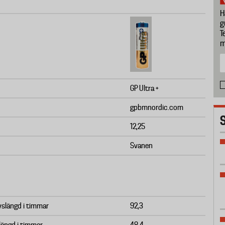
H
g
T
m
GP Ultra +
gpbmnordic.com
12,25
Svanen
ivslängd i timmar
92,3