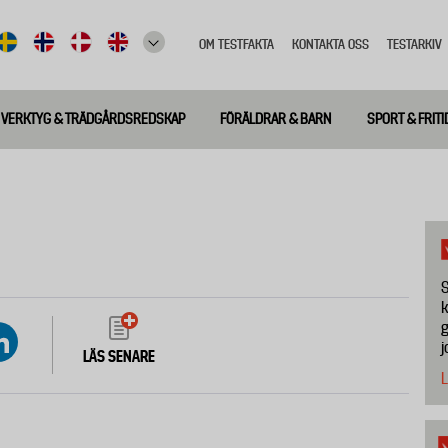
OM TESTFAKTA
KONTAKTA OSS
TESTARKIV
Top
meny
VERKTYG & TRÄDGÅRDSREDSKAP
FÖRÄLDRAR & BARN
SPORT & FRITI
S
k
g
j
LÄS SENARE
L