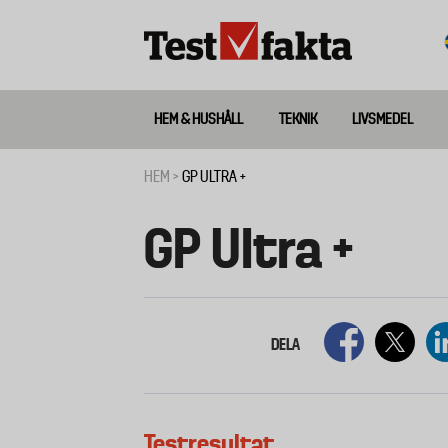
Hoppa
till
huvudinnehåll
HEM & HUSHÅLL
TEKNIK
LIVSMEDEL
Huvudmeny
ny
HEM
GP ULTRA +
Länkstig
GP Ultra +
DELA
Testresultat