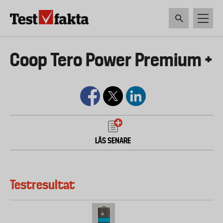
Hoppa
till
huvudinnehåll
HEM & HUSHÅLL
TEKNIK
LIVSMEDEL
VERKTYG & TRÄDGÅRDSREDSK
Huvudmeny
Coop Tero Power Premium +
ny
LÄS SENARE
Testresultat