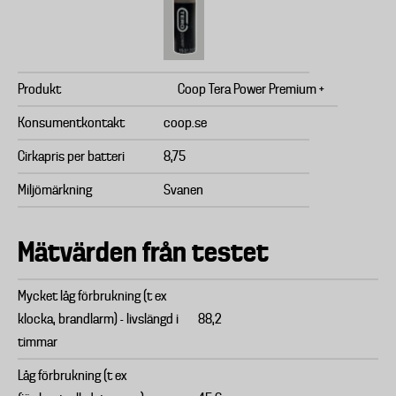
Produkt
Coop Tera Power Premium +
Konsumentkontakt
coop.se
Cirkapris per batteri
8,75
Miljömärkning
Svanen
Mätvärden från testet
Mycket låg förbrukning (t ex
klocka, brandlarm) - livslängd i
88,2
timmar
Låg förbrukning (t ex