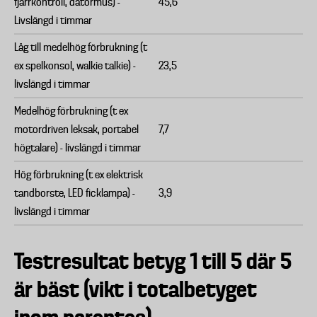
fjärrkontroll, datormus) -
45,6
Livslängd i timmar
Låg till medelhög förbrukning (t
ex spelkonsol, walkie talkie) -
23,5
livslängd i timmar
Medelhög förbrukning (t ex
motordriven leksak, portabel
7,7
högtalare) - livslängd i timmar
Hög förbrukning (t ex elektrisk
tandborste, LED ficklampa) -
3,9
livslängd i timmar
Testresultat betyg 1 till 5 där 5
är bäst (vikt i totalbetyget