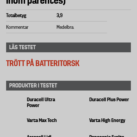
inom parentes)
Totalbetyg
3,9
Kommentar
Medelbra.
LÄS TESTET
TRÖTT PÅ BATTERITORSK
PRODUKTER I TESTET
Duracell Ultra
Duracell Plus Power
Power
Varta Max Tech
Varta High Energy
Aerocell Lidl
Panasonic Evolta