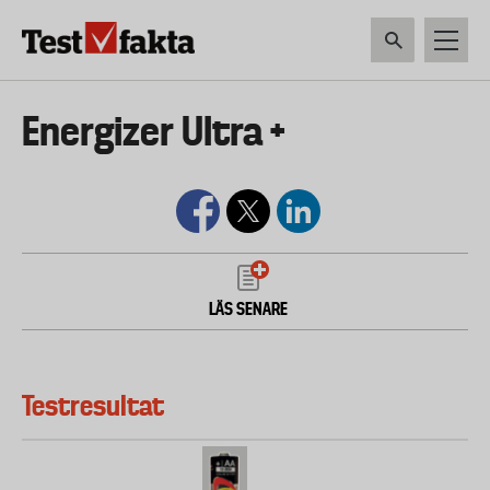
Hoppa
till
huvudinnehåll
HEM & HUSHÅLL
TEKNIK
LIVSMEDEL
VERKTYG & TRÄDGÅRDSREDSK
Huvudmeny
Energizer Ultra +
ny
LÄS SENARE
Testresultat