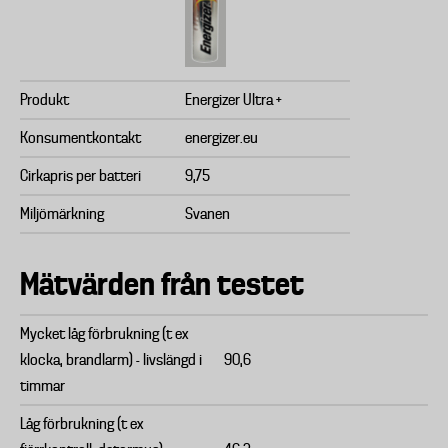
Produkt
Energizer Ultra +
Konsumentkontakt
energizer.eu
Cirkapris per batteri
9,75
Miljömärkning
Svanen
Mätvärden från testet
Mycket låg förbrukning (t ex
klocka, brandlarm) - livslängd i
90,6
timmar
Låg förbrukning (t ex