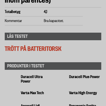
inom parentes)
Totalbetyg
4,1
Kommentar
Bra kapacitet.
LÄS TESTET
TRÖTT PÅ BATTERITORSK
PRODUKTER I TESTET
Duracell Ultra
Duracell Plus Power
Power
Varta Max Tech
Varta High Energy
Aerocell Lidl
Panasonic Evolta