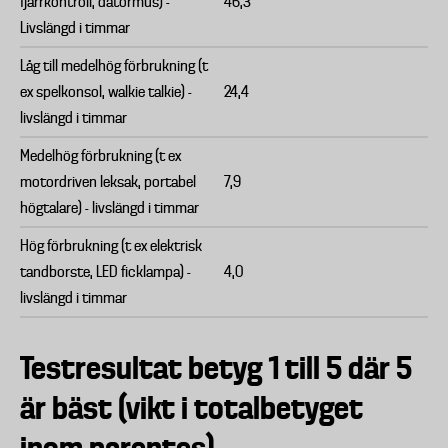
fjärrkontroll, datormus) -
46,3
Livslängd i timmar
Låg till medelhög förbrukning (t
ex spelkonsol, walkie talkie) -
24,4
livslängd i timmar
Medelhög förbrukning (t ex
motordriven leksak, portabel
7,9
högtalare) - livslängd i timmar
Hög förbrukning (t ex elektrisk
tandborste, LED ficklampa) -
4,0
livslängd i timmar
Testresultat betyg 1 till 5 där 5
är bäst (vikt i totalbetyget