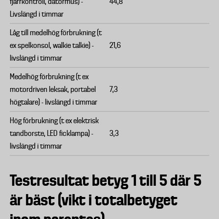
fjärrkontroll, datormus) -
44,8
Livslängd i timmar
Låg till medelhög förbrukning (t
ex spelkonsol, walkie talkie) -
21,6
livslängd i timmar
Medelhög förbrukning (t ex
motordriven leksak, portabel
7,3
högtalare) - livslängd i timmar
Hög förbrukning (t ex elektrisk
tandborste, LED ficklampa) -
3,3
livslängd i timmar
Testresultat betyg 1 till 5 där 5
är bäst (vikt i totalbetyget