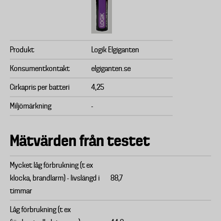
Produkt
Logik Elgiganten
Konsumentkontakt
elgiganten.se
Cirkapris per batteri
4,25
Miljömärkning
-
Mätvärden från testet
Mycket låg förbrukning (t ex
klocka, brandlarm) - livslängd i
88,7
timmar
Låg förbrukning (t ex