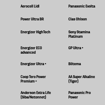
Aerocell Lidl
Panasonic Evolta
Power Ultra BR
Clas Ohlson
Energizer HighTech
Sony Stamina
Platinum
Energizer ECO
GP Ultra +
advanced
Energizer Ultra +
Biltema
Coop Tero Power
AA Super Alkaline
Premium +
(Tiger)
Anderson Extra Life
Panasonic Pro
(Siba/Netonnet)
Power