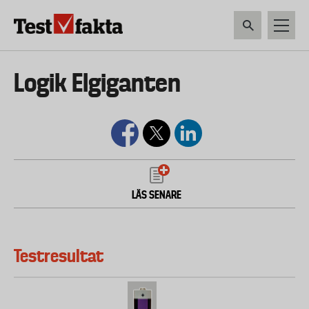
Hoppa
till
huvudinnehåll
HEM & HUSHÅLL
TEKNIK
LIVSMEDEL
VERKTYG & TRÄDGÅRDSREDSK
Huvudmeny
Logik Elgiganten
ny
LÄS SENARE
Testresultat