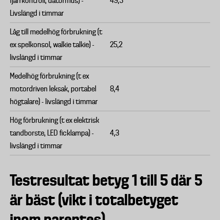
fjärrkontroll, datormus) -
49,5
Livslängd i timmar
Låg till medelhög förbrukning (t
ex spelkonsol, walkie talkie) -
25,2
livslängd i timmar
Medelhög förbrukning (t ex
motordriven leksak, portabel
8,4
högtalare) - livslängd i timmar
Hög förbrukning (t ex elektrisk
tandborste, LED ficklampa) -
4,3
livslängd i timmar
Testresultat betyg 1 till 5 där 5
är bäst (vikt i totalbetyget
inom parentes)