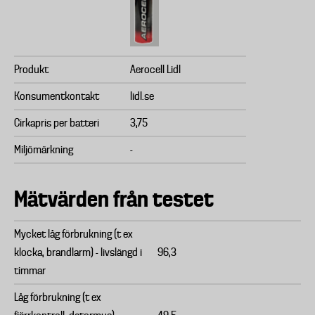
Produkt
Aerocell Lidl
Konsumentkontakt
lidl.se
Cirkapris per batteri
3,75
Miljömärkning
-
Mätvärden från testet
Mycket låg förbrukning (t ex
klocka, brandlarm) - livslängd i
96,3
timmar
Låg förbrukning (t ex