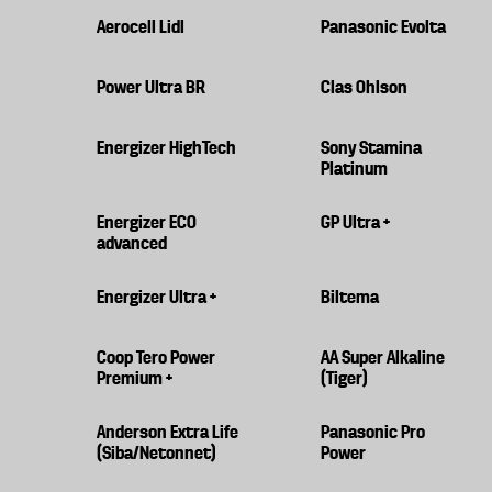
Aerocell Lidl
Panasonic Evolta
Power Ultra BR
Clas Ohlson
Energizer HighTech
Sony Stamina
Platinum
Energizer ECO
GP Ultra +
advanced
Energizer Ultra +
Biltema
Coop Tero Power
AA Super Alkaline
Premium +
(Tiger)
Anderson Extra Life
Panasonic Pro
(Siba/Netonnet)
Power