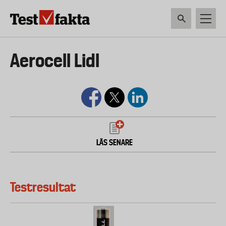
Hoppa
till
huvudinnehåll
HEM & HUSHÅLL
TEKNIK
LIVSMEDEL
VERKTYG & TRÄDGÅRDSREDSK
Huvudmeny
Aerocell Lidl
ny
LÄS SENARE
Testresultat