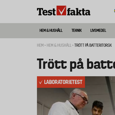
Hoppa
till
huvudinnehåll
HEM & HUSHÅLL
TEKNIK
LIVSMEDEL
Huvudmeny
ny
HEM
HEM & HUSHÅLL
TRÖTT PÅ BATTERITORSK
Länkstig
Trött på batt
LABORATORIETEST