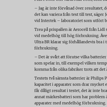
– Jag är inte förvånad över resultatet,
det kan variera från test till test, säg
vid Intertek – laboratoriet som utfört ba
Trea på prispallen är Aerocell från Lidl
vid medelhög till hög förbrukning. Äve
Ultra BR klarar sig förhållandevis bra i
förbrukning.
– Det är svårt att förutse vilka batterie
som spelar in, till exempel vilken tempe
komma från olika fabriker trots att de
Testets två sämsta batterier är Philips
kapacitet i apparater som drar mycket e
får dåligt resultat i testet, det är inte 
annat märkesbatteri som har problem är 
apparater med medelhög förbrukning.