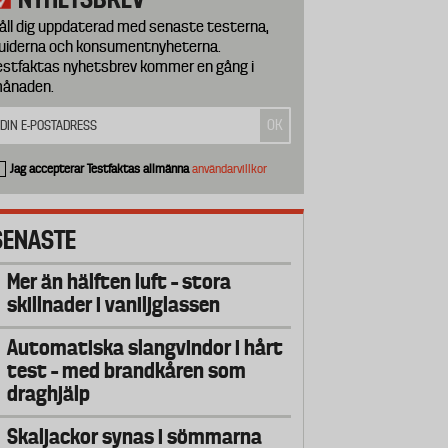
åll dig uppdaterad med senaste testerna,
uiderna och konsumentnyheterna.
estfaktas nyhetsbrev kommer en gång i
ånaden.
Jag accepterar Testfaktas allmänna
användarvillkor
SENASTE
Mer än hälften luft – stora
skillnader i vaniljglassen
Automatiska slangvindor i hårt
test – med brandkåren som
draghjälp
Skaljackor synas i sömmarna