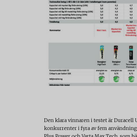
Den klara vinnaren i testet är Duracell 
konkurrenter i fyra av fem användnin
Plus Power och Varta Max Tech, som bäg