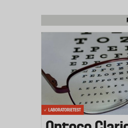
Exempel på apparater med låg till mede
spelkonsol, walkie talkie, motordriven 
Hög effektförbrukning (elektisk ta
Batteriet laddas ur med 500 mA under tv
slutspänningen är 0,8 V.
Exempel på apparater med hög effektfö
digitalkamera.
Applikationerna i testet har uppdaterat
icke uppladdningsbara AA-batterier. M
används i apparater med mycket låg t
förbrukning använder nästan uteslutan
LABORATORIETEST
(tillverkarspecifika). Tidigare testers
utgått och ersatts av en mer nyanserad,
Optoco Clari
effektförbrukning.