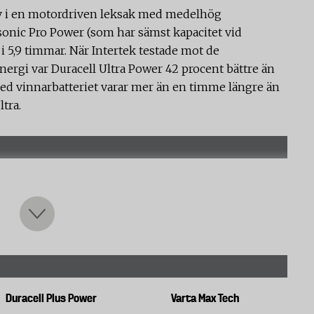
liv i en motordriven leksak med medelhög
onic Pro Power (som har sämst kapacitet vid
i 5,9 timmar. När Intertek testade mot de
gi var Duracell Ultra Power 42 procent bättre än
med vinnarbatteriet varar mer än en timme längre än
tra.
vslängd vid olika typer användning som kräver olika
ar 9 batterier från respektive fabrikat testats.
IEC 60086-2. Inom parentes anges teststandardens
o)
Duracell Plus Power
Varta Max Tech
med ett konstant motstånd på 43 ohm. Därefter får