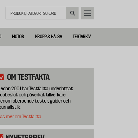
Sök
D
MOTOR
KROPP & HÄLSA
TESTARKIV
OM TESTFAKTA
edan 2001 har Testfakta underlättat
öpbeslut och påverkat tillverkare
enom oberoende tester, guider och
ournalistik.
äs mer om Testfakta.
NYHETSBREV