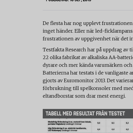
De flesta har nog upplevt frustratione
inget händer. Eller när led-ficklampans d
frustrationen av uppgivenhet när det int
Testfakta Research har på uppdrag av ti
22 olika fabrikat av alkaliska AA-batteri
dyrare och mer kända varumärken och n
Batterierna har testats i de vanligas
gjorts av Euromonitor 2013. Det varier
förbrukning till spelkonsoler med me
eltandborstar som drar mest energi.
TABELL MED RESULTAT FRÅN TESTET