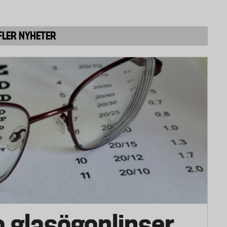
lhög effektförbrukning är portabel högtalare,
leksak.
FLER NYHETER
ndborste)
å minuter var 15 minut. Testet upprepas till dess att
rbrukning är elektrisk tandborste, LED-ficklampa,
s utifrån statistik över hushållens användning av
erparten av icke uppladdningsbara AA-batterier
ill medelhög förbrukning. Apparater med mycket hög
de uppladdningsbara specialbatterier
 applikation för mycket hög förbrukning har därför
 5-gradig applikationsskala från mycket låg till hög
o glasögonlinser