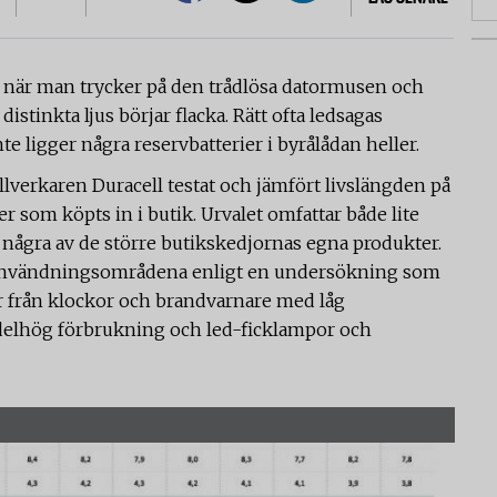
n när man trycker på den trådlösa datormusen och
istinkta ljus börjar flacka. Rätt ofta ledsagas
e ligger några reservbatterier i byrålådan heller.
llverkaren Duracell testat och jämfört livslängden på
er som köpts in i butik. Urvalet omfattar både lite
ågra av de större butikskedjornas egna produkter.
te användningsområdena enligt en undersökning som
ar från klockor och brandvarnare med låg
delhög förbrukning och led-ficklampor och