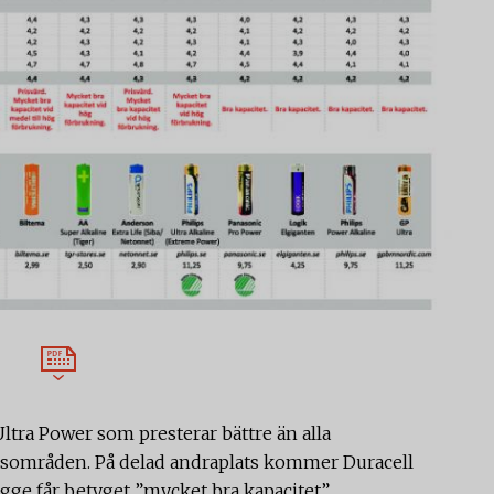
Ultra Power som presterar bättre än alla
gsområden. På delad andraplats kommer Duracell
ge får betyget ”mycket bra kapacitet”.