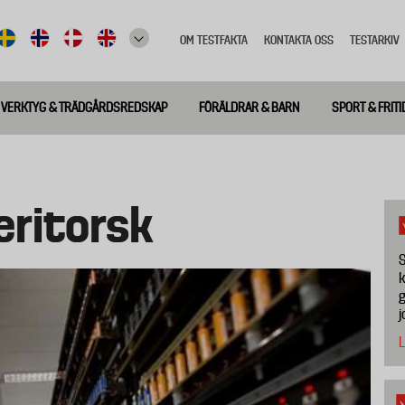
OM TESTFAKTA
KONTAKTA OSS
TESTARKIV
Top
meny
VERKTYG & TRÄDGÅRDSREDSKAP
FÖRÄLDRAR & BARN
SPORT & FRITI
eritorsk
S
k
g
j
L