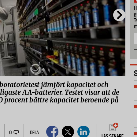
H
g
T
m
aboratorietest jämfört kapacitet och
gaste AA-batterier. Testet visar att de
40 procent bättre kapacitet beroende på
0
DELA
LÄS SENARE