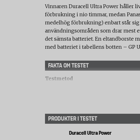
Vinnaren Duracell Ultra Power håller 
förbrukning i nio timmar, medan Panas
medelhög förbrukning) enbart står sig 
användningsområden som drar mest ener
det sämsta batteriet. En eltandborste 
med batteriet i tabellens botten – GP Ul
FAKTA OM TESTET
Testmetod
Laboratoriet har testat batteriernas li
mycket av batteriet. I varje delmoment h
Testerna är utförda enligt standarden 
benämning på respektive applikation.
PRODUKTER I TESTET
Mycket låg effektförbrukning (radi
Duracell Ultra Power
Batteriet laddas ur under fyra timmar 