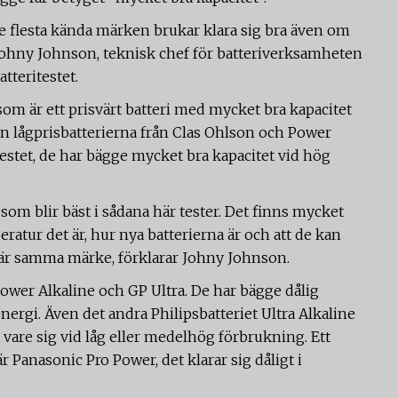
 de flesta kända märken brukar klara sig bra även om
er Johny Johnson, teknisk chef för batteriverksamheten
tteritestet.
 som är ett prisvärt batteri med mycket bra kapacitet
n lågprisbatterierna från Clas Ohlson och Power
 testet, de har bägge mycket bra kapacitet vid hög
r som blir bäst i sådana här tester. Det finns mycket
ratur det är, hur nya batterierna är och att de kan
t är samma märke, förklarar Johny Johnson.
 Power Alkaline och GP Ultra. De har bägge dålig
nergi. Även det andra Philipsbatteriet Ultra Alkaline
bra vare sig vid låg eller medelhög förbrukning. Ett
Panasonic Pro Power, det klarar sig dåligt i