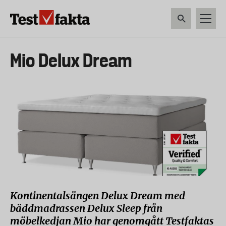
Hoppa
till
huvudinnehåll
HEM & HUSHÅLL
TEKNIK
LIVSMEDEL
VERKTYG & TRÄDGÅRDSREDSK
Huvudmeny
Mio Delux Dream
ny
Kontinentalsängen Delux Dream med
bäddmadrassen Delux Sleep från
möbelkedjan Mio har genomgått Testfaktas