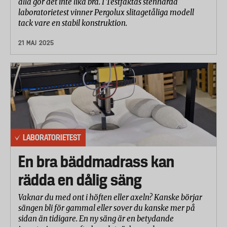
alla gör det inte lika bra. I Testfaktas stenhårda
laboratorietest vinner Pergolux slitagetåliga modell
tack vare en stabil konstruktion.
21 MAJ 2025
LABORATORIETEST
En bra bäddmadrass kan
rädda en dålig säng
Vaknar du med ont i höften eller axeln? Kanske börjar
sängen bli för gammal eller sover du kanske mer på
sidan än tidigare. En ny säng är en betydande