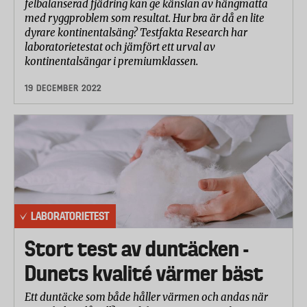
felbalanserad fjädring kan ge känslan av hängmatta
med ryggproblem som resultat. Hur bra är då en lite
dyrare kontinentalsäng? Testfakta Research har
laboratorietestat och jämfört ett urval av
kontinentalsängar i premiumklassen.
19 DECEMBER 2022
LABORATORIETEST
Stort test av duntäcken -
Dunets kvalité värmer bäst
Ett duntäcke som både håller värmen och andas när