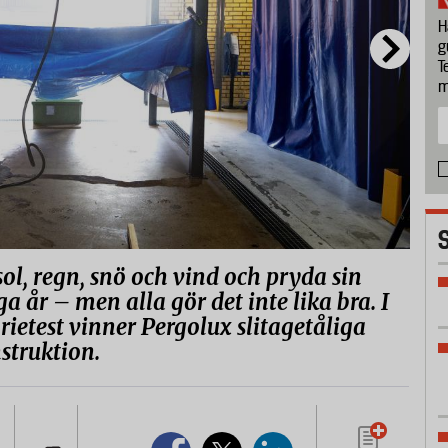
H
g
T
m
ol, regn, snö och vind och pryda sin
 år – men alla gör det inte lika bra. I
rietest vinner Pergolux slitagetåliga
struktion.