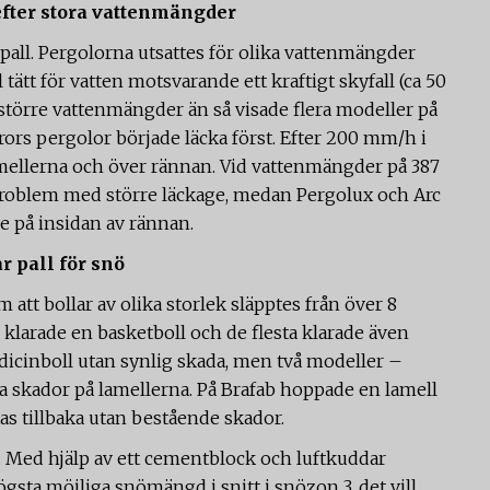
efter stora vattenmängder
pall. Pergolorna utsattes för olika vattenmängder
ätt för vatten motsvarande ett kraftigt skyfall (ca 50
örre vattenmängder än så visade flera modeller på
ors pergolor började läcka först. Efter 200 mm/h i
ellerna och över rännan. Vid vattenmängder på 387
roblem med större läckage, medan Pergolux och Arc
 på insidan av rännan.
r pall för snö
att bollar av olika storlek släpptes från över 8
 klarade en basketboll och de flesta klarade även
dicinboll utan synlig skada, men två modeller –
 skador på lamellerna. På Brafab hoppade en lamell
tas tillbaka utan bestående skador.
ö. Med hjälp av ett cementblock och luftkuddar
sta möjliga snömängd i snitt i snözon 3, det vill