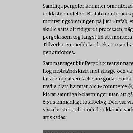
Samtliga pergolor kommer omonterade
enklaste modellen Brafab monterades p
monteringsordningen på just Brafab: e
skulle satts dit tidigare i processen, 
pergola som tog längst tid att montera,
Tillverkaren meddelar dock att man ha
genomfördes.
Sammantaget blir Pergolux testvinnare
hög motståndskraft mot slitage och vind
tar andraplatsen tack vare goda result
tredje plats hamnar Arc E-commerce (8,5
klarar samtliga belastningar utan att 
6,5 i sammanlagt totalbetyg. Den var v
vissa brister, och modellen klarade va
att skadas.