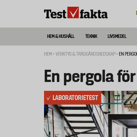
Hoppa
till
huvudinnehåll
HEM & HUSHÅLL
TEKNIK
LIVSMEDEL
Huvudmeny
ny
HEM
VERKTYG & TRÄDGÅRDSREDSKAP
EN PERGO
Länkstig
En pergola för
LABORATORIETEST