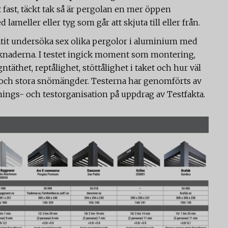
t fast, täckt tak så är pergolan en mer öppen
lameller eller tyg som går att skjuta till eller från.
åtit undersöka sex olika pergolor i aluminium med
rknaderna.
I testet ingick moment som montering,
täthet, reptålighet, stöttålighet i taket och hur väl
 och stora snömängder. Testerna har genomförts av
ings- och testorganisation på uppdrag av Testfakta.