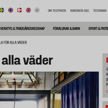
OM TESTFAKTA
KONTAKTA OSS
TESTARKIV
Top
meny
VERKTYG & TRÄDGÅRDSREDSKAP
FÖRÄLDRAR & BARN
SPORT & FRITI
LA FÖR ALLA VÄDER
 alla väder
S
k
g
j
L