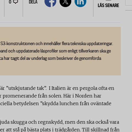
0
DELA
LÄS SENARE
S3-konstruktionen och innehåller flera tekniska uppdateringar.
band och uppdaterade låsprofiler som enligt tillverkaren ska ge
kta har tagit del av underlag som beskriver de genomförda
r ”utskjutande tak”. I Italien är en pergola ofta en
 promenerande från solen. Här i Norden har
iciella betydelsen ”skydda lunchen från oväntade
bjuda skugga och regnskydd, men den ska också vara
att stå på bästa plats i trädgården. Till skillnad från