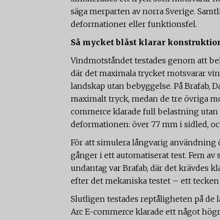
säga merparten av norra Sverige. Samtli
deformationer eller funktionsfel.
Så mycket blåst klarar konstrukti
Vindmotståndet testades genom att bel
där det maximala trycket motsvarar vind
landskap utan bebyggelse. På Brafab, D
maximalt tryck, medan de tre övriga m
commerce klarade full belastning utan 
deformationen: över 77 mm i sidled, o
För att simulera långvarig användning
gånger i ett automatiserat test. Fem av 
undantag var Brafab, där det krävdes kl
efter det mekaniska testet – ett tecken 
Slutligen testades reptåligheten på de 
Arc E-commerce klarade ett något högre