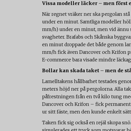
Vissa modeller läcker – men först 
När regnet vräker ner ska pergolan stå 
under en minut. Samtliga modeller höll t
mm/h) under en minut, men vid ännu st
svagheter. Brafabs och Skånska byggvar
en minut droppade det både genom lam
mm/h fick även Dancover och Krifon p
E-commerce bara visade mindre läckage
Bollar kan skada taket – men de stå
Lamelltakens hållbarhet testades genom 
meters höjd ner på pergolorna. Alla tak
påfrestningen från en två kilo tung me
Dancover och Krifon – fick permanenta
ur sitt fäste, men den kunde enkelt sät
Taken fick sig också en rejäl skopa sn
simulerades ett
tryck som motsvarar hög