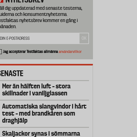
åll dig uppdaterad med senaste testerna,
uiderna och konsumentnyheterna.
estfaktas nyhetsbrev kommer en gång i
ånaden.
Jag accepterar Testfaktas allmänna
användarvillkor
SENASTE
Mer än hälften luft – stora
skillnader i vaniljglassen
Automatiska slangvindor i hårt
test – med brandkåren som
draghjälp
Skaljackor synas i sömmarna