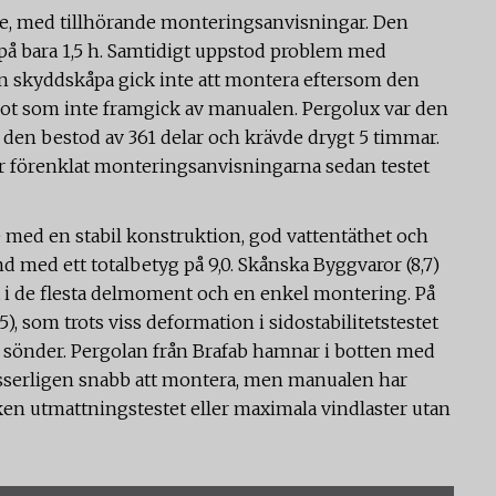
, med tillhörande monteringsanvisningar. Den
å bara 1,5 h. Samtidigt uppstod problem med
n skyddskåpa gick inte att montera eftersom den
något som inte framgick av manualen. Pergolux var den
 den bestod av 361 delar och krävde drygt 5 timmar.
r förenklat monteringsanvisningarna sedan testet
 med en stabil konstruktion, god vattentäthet och
 med ett totalbetyg på 9,0. Skånska Byggvaror (8,7)
at i de flesta delmoment och en enkel montering. På
), som trots viss deformation i sidostabilitetstestet
gå sönder. Pergolan från Brafab hamnar i botten med
isserligen snabb att montera, men manualen har
rken utmattningstestet eller maximala vindlaster utan