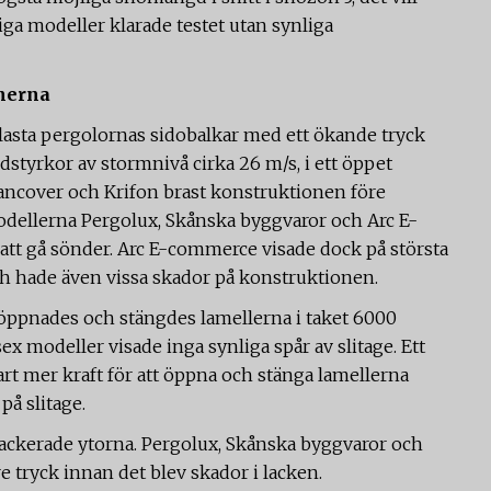
ga modeller klarade testet utan synliga
onerna
asta pergolornas sidobalkar med ett ökande tryck
styrkor av stormnivå cirka 26 m/s, i ett öppet
ancover och Krifon brast konstruktionen före
odellerna Pergolux,
Skånska byggvaror
och Arc E-
att gå sönder. Arc E-commerce visade dock på största
ch hade även vissa skador på konstruktionen.
 öppnades och stängdes lamellerna i taket 6000
sex modeller visade inga synliga spår av slitage. Ett
art mer kraft för att öppna och stänga lamellerna
på slitage.
lackerade ytorna. Pergolux,
Skånska byggvaror
och
 tryck innan det blev skador i lacken.