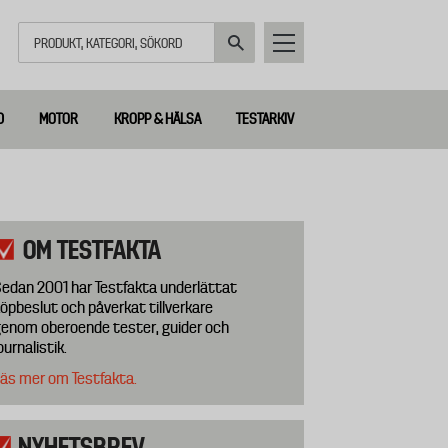
Sök
D
MOTOR
KROPP & HÄLSA
TESTARKIV
OM TESTFAKTA
edan 2001 har Testfakta underlättat
öpbeslut och påverkat tillverkare
enom oberoende tester, guider och
ournalistik.
äs mer om Testfakta.
NYHETSBREV