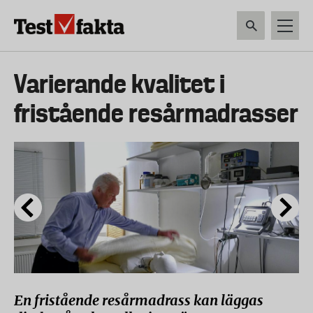
Hoppa
till
huvudinnehåll
HEM & HUSHÅLL
TEKNIK
LIVSMEDEL
VERKTYG & TRÄDGÅRDSREDSK
Huvudmeny
Varierande kvalitet i
ny
fristående resårmadrasser
En fristående resårmadrass kan läggas