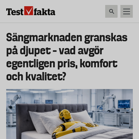
Hoppa
till
huvudinnehåll
HEM & HUSHÅLL
TEKNIK
LIVSMEDEL
VERKTYG & TRÄDGÅRDSREDSK
Huvudmeny
Sängmarknaden granskas
ny
på djupet – vad avgör
egentligen pris, komfort
och kvalitet?