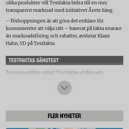
olika produkter vill Testfakta bidra till en mer
transparent marknad med initiativet Årets Säng.
– Förhoppningen är att göra det enklare för
konsumenter att välja rätt – baserat på fakta snarare
än marknadsföring och rabatter, avslutar Klaus
Hahn, VD på Testfakta.
TESTFAKTAS SÄNGTEST
Testerna utförs enligt Testfaktas etablerade
standardprotokoll för sängtester och omfattar
följande huvudmoment:
1. Ergonomiska egenskaper
2. Andningsförmåga
3. Uthållighet och hållfasthet i material och
FLER NYHETER
konstruktion
4. Kvalitet och uthållighet i bäddmadrassen