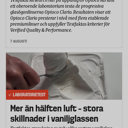
Testfakta Research har på uppdrag av Optoco AB låtit
Laboratoriet räknade antalet borst som penslarna
ett oberoende laboratorium testa de progressiva
tappade under testproceduren, samt hur slitna
glasögonlinserna Optoco Clario. Resultaten visar att
penslarna blev i övrigt. Penslarna lämnades också
Optoco Clario presterar i nivå med flera etablerade
i vatten under 24 timmar och efteråt bedömde
premiumlinser och uppfyller Testfaktas kriterier för
laboratoriet graden av rost som bildats.
Verified Quality & Performance.
7 AUGUSTI
LABORATORIETEST
Mer än hälften luft – stora
skillnader i vaniljglassen