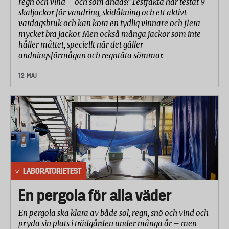
regn och vind – och som andas? Testfakta har testat 9
skaljackor för vandring, skidåkning och ett aktivt
vardagsbruk och kan kora en tydlig vinnare och flera
mycket bra jackor. Men också många jackor som inte
håller måttet, speciellt när det gäller
andningsförmågan och regntäta sömmar.
12 MAJ
LABORATORIETEST
En pergola för alla väder
En pergola ska klara av både sol, regn, snö och vind och
pryda sin plats i trädgården under många år – men