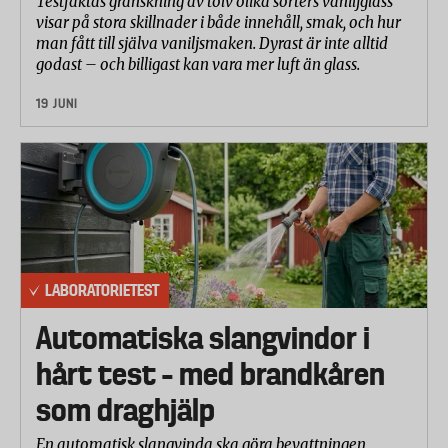
Testfaktas granskning av tolv olika sorters vaniljglass
visar på stora skillnader i både innehåll, smak, och hur
man fått till själva vaniljsmaken. Dyrast är inte alltid
godast – och billigast kan vara mer luft än glass.
19 JUNI
LABORATORIETEST
Automatiska slangvindor i
hårt test – med brandkåren
som draghjälp
En automatisk slangvinda ska göra bevattningen