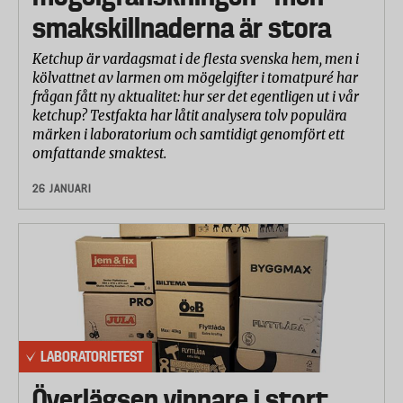
smakskillnaderna är stora
Ketchup är vardagsmat i de flesta svenska hem, men i
kölvattnet av larmen om mögelgifter i tomatpuré har
frågan fått ny aktualitet: hur ser det egentligen ut i vår
ketchup? Testfakta har låtit analysera tolv populära
märken i laboratorium och samtidigt genomfört ett
omfattande smaktest.
26 JANUARI
LABORATORIETEST
Överlägsen vinnare i stort