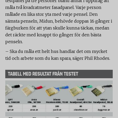
testpanel på tre personer bland annat i uppdrag att
måla två kvadratmeter fasadpanel. Varje person
målade en lika stor yta med varje pensel. Den
sämsta penseln, Midun, behövde doppas 16 gånger i
färgburken för att ytan skulle kunna täckas, medan
det räckte med knappt tio gånger för den bästa
penseln.
– Ska du måla ett helt hus handlar det om mycket
tid och arbete som du kan spara, säger Phil Rhodes.
TABELL MED RESULTAT FRÅN TESTET