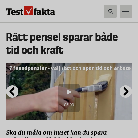
Hoppa
till
huvudinnehåll
HEM & HUSHÅLL
TEKNIK
LIVSMEDEL
VERKTYG & TRÄDGÅRDSREDSK
Huvudmeny
Rätt pensel sparar både
ny
tid och kraft
Ska du måla om huset kan du spara