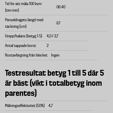
Tid för att måla 100 kvm
06:40
(tim:min)
Penseldragets längd med
67
täckning (cm)
Grepp/balans (betyg 1-5)
4,0 / 2,7
Antal tappade borst
2
Rostavfärgning från blecket
Ingen
Testresultat betyg 1 till 5 där 5
är bäst (vikt i totalbetyg inom
parentes)
Målningseffektivitet (50%)
4,7