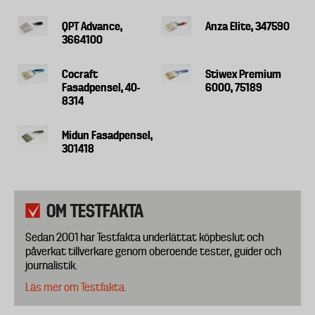
QPT Advance,
Anza Elite, 347590
3664100
Cocraft
Stiwex Premium
Fasadpensel, 40-
6000, 75189
8314
Midun Fasadpensel,
301418
OM TESTFAKTA
Sedan 2001 har Testfakta underlättat köpbeslut och
påverkat tillverkare genom oberoende tester, guider och
journalistik.
Läs mer om Testfakta.