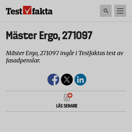
Hoppa
till
huvudinnehåll
HEM & HUSHÅLL
TEKNIK
LIVSMEDEL
VERKTYG & TRÄDGÅRDSREDSK
Huvudmeny
Mäster Ergo, 271097
ny
Mäster Ergo, 271097 ingår i Testfaktas test av
fasadpenslar.
LÄS SENARE