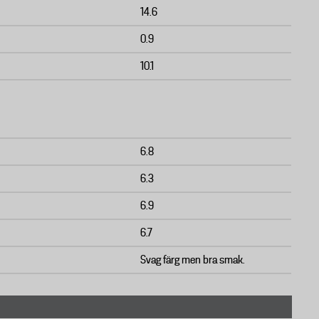
14.6
0.9
10.1
6.8
6.3
6.9
6.7
Svag färg men bra smak.