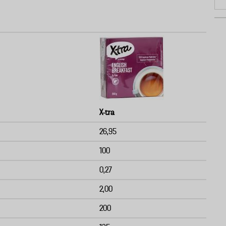
X-tra
26,95
100
0,27
2,00
200