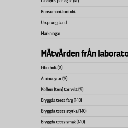
Cirkapris per kg te (kr)
Konsumentkontakt
Ursprungsland
Märkningar
MÄtvÄrden frÅn laborato
Fiberhalt (%)
Aminosyror (%)
Koffein (tein) torrvikt (%)
Bryggda teets färg (1-10)
Bryggda teets styrka (1-10)
Bryggda teets smak (1-10)