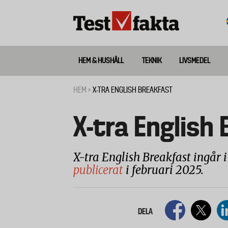
Hoppa
till
huvudinnehåll
HEM & HUSHÅLL
TEKNIK
LIVSMEDEL
Huvudmeny
ny
HEM
X-TRA ENGLISH BREAKFAST
Länkstig
X-tra English
X-tra English Breakfast ingår 
publicerat
i februari 2025.
DELA