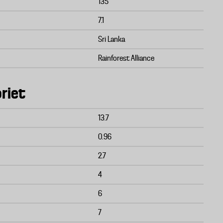
135
7.1
Sri Lanka
Rainforest Alliance
riet
13.7
0.96
2.7
4
6
7