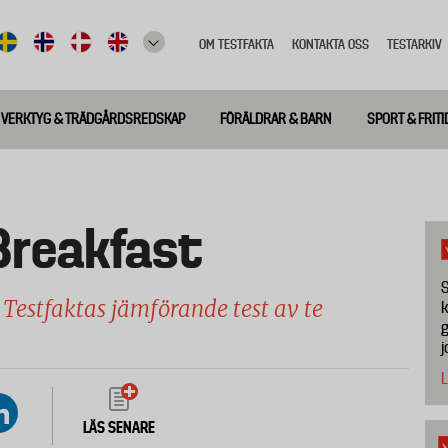
OM TESTFAKTA
KONTAKTA OSS
TESTARKIV
Top
meny
VERKTYG & TRÄDGÅRDSREDSKAP
FÖRÄLDRAR & BARN
SPORT & FRITI
 Breakfast
S
i
Testfaktas jämförande test av te
k
g
j
L
LÄS SENARE