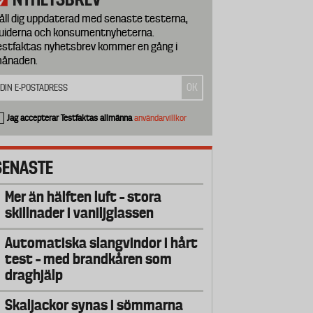
åll dig uppdaterad med senaste testerna,
uiderna och konsumentnyheterna.
estfaktas nyhetsbrev kommer en gång i
ånaden.
Jag accepterar Testfaktas allmänna
användarvillkor
SENASTE
Mer än hälften luft – stora
skillnader i vaniljglassen
Automatiska slangvindor i hårt
test – med brandkåren som
draghjälp
Skaljackor synas i sömmarna