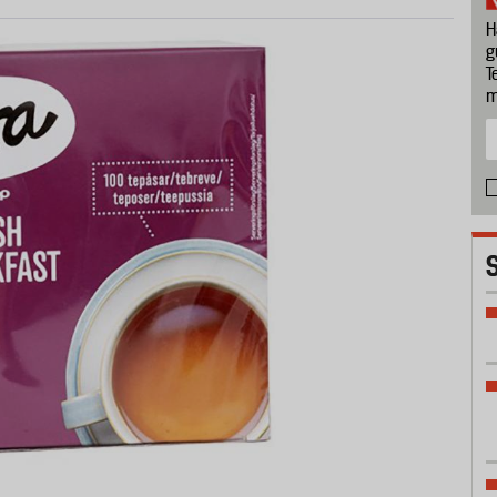
H
g
T
m