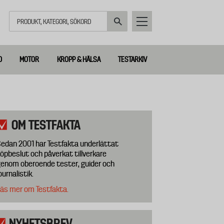
Sök
D
MOTOR
KROPP & HÄLSA
TESTARKIV
OM TESTFAKTA
edan 2001 har Testfakta underlättat
öpbeslut och påverkat tillverkare
enom oberoende tester, guider och
ournalistik.
äs mer om Testfakta.
NYHETSBREV