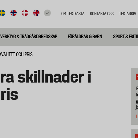
OM TESTFAKTA
KONTAKTA OSS
TESTARKIV
Top
meny
VERKTYG & TRÄDGÅRDSREDSKAP
FÖRÄLDRAR & BARN
SPORT & FRITI
 KVALITET OCH PRIS
ra skillnader i
ris
S
k
g
j
L