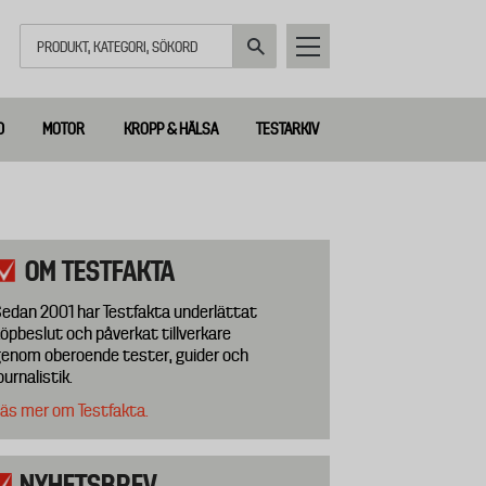
Sök
D
MOTOR
KROPP & HÄLSA
TESTARKIV
OM TESTFAKTA
edan 2001 har Testfakta underlättat
öpbeslut och påverkat tillverkare
enom oberoende tester, guider och
ournalistik.
äs mer om Testfakta.
NYHETSBREV