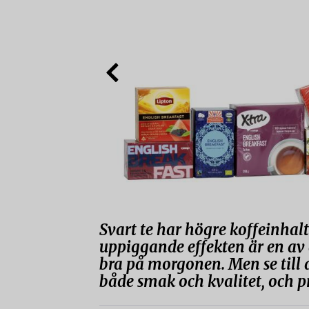
Svart te har högre koffeinhal
uppiggande effekten är en av a
bra på morgonen. Men se till at
både smak och kvalitet, och p