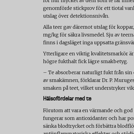
för hur mycket av dem som te får inneh
genomförde stickprov för ett tiotal vanl
utslag över detektionsnivån.
Alla teer gav däremot utslag för koppa
mg/kg för säkra livsmedel. Sju av teer
finns i dagsläget inga uppsatta gränsvä
Ytterligare en viktig kvalitetsmarkör är
högre fukthalt fick lägre smakbetyg.
– Te absorberar naturligt fukt från si
av smakämnen, förklarar Dr. P. Muruges
smaken på teet, vilket understryker vik
Hälsofördelar med te
Förutom att vara en värmande och god d
fungerar som antioxidanter och har posit
sänka blodtrycket och förbättra blodfl
antiinflammatoriska effekter och stödje