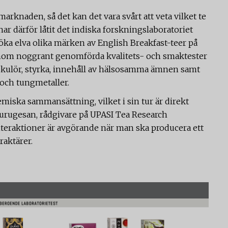
arknaden, så det kan det vara svårt att veta vilket te
ar därför låtit det indiska forskningslaboratoriet
ka elva olika märken av English Breakfast-teer på
Genom noggrant genomförda kvalitets- och smaktester
, kulör, styrka, innehåll av hälsosamma ämnen samt
och tungmetaller.
emiska sammansättning, vilket i sin tur är direkt
 Murugesan, rådgivare på UPASI Tea Research
nteraktioner är avgörande när man ska producera ett
aktärer.