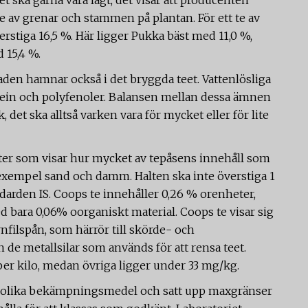
t ska gärna vara lågt, det visar att producenten
 av grenar och stammen på plantan. För ett te av
erstiga 16,5 %. Här ligger Pukka bäst med 11,0 %,
 15,4 %.
laden hamnar också i det bryggda teet. Vattenlösliga
fein och polyfenoler. Balansen mellan dessa ämnen
 det ska alltså varken vara för mycket eller för lite
eter som visar hur mycket av tepåsens innehåll som
l exempel sand och damm. Halten ska inte överstiga 1
darden IS. Coops te innehåller 0,26 % orenheter,
 bara 0,06% oorganiskt material. Coops te visar sig
nfilspån, som härrör till skörde- och
de metallsilar som används för att rensa teet.
per kilo, medan övriga ligger under 33 mg/kg.
0 olika bekämpningsmedel och satt upp maxgränser