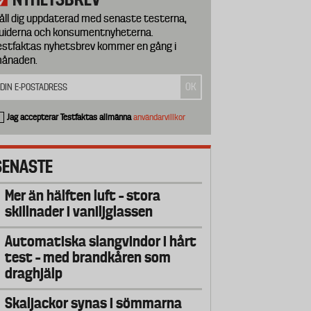
åll dig uppdaterad med senaste testerna,
uiderna och konsumentnyheterna.
estfaktas nyhetsbrev kommer en gång i
ånaden.
Jag accepterar Testfaktas allmänna
användarvillkor
SENASTE
Mer än hälften luft – stora
skillnader i vaniljglassen
Automatiska slangvindor i hårt
test – med brandkåren som
draghjälp
Skaljackor synas i sömmarna