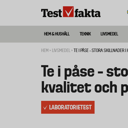
Hoppa
till
huvudinnehåll
HEM & HUSHÅLL
TEKNIK
LIVSMEDEL
Huvudmeny
ny
HEM
LIVSMEDEL
TE I PÅSE – STORA SKILLNADER I
Länkstig
Te i påse – sto
kvalitet och p
LABORATORIETEST