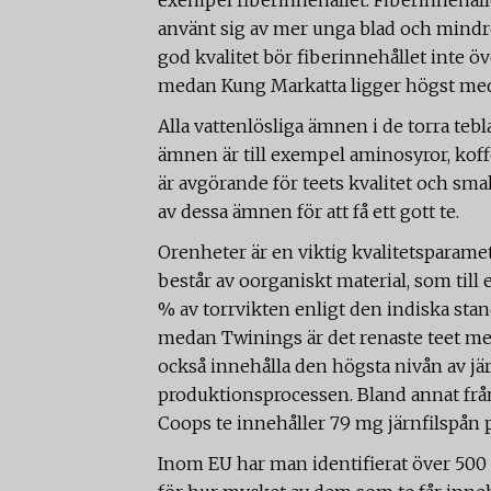
exempel fiberinnehållet. Fiberinnehålle
använt sig av mer unga blad och mindre
god kvalitet bör fiberinnehållet inte öv
medan Kung Markatta ligger högst med
Alla vattenlösliga ämnen i de torra teb
ämnen är till exempel aminosyror, kof
är avgörande för teets kvalitet och smak,
av dessa ämnen för att få ett gott te.
Orenheter är en viktig kvalitetsparam
består av oorganiskt material, som til
% av torrvikten enligt den indiska stan
medan Twinings är det renaste teet med
också innehålla den högsta nivån av jär
produktionsprocessen. Bland annat från 
Coops te innehåller 79 mg järnfilspån 
Inom EU har man identifierat över 50