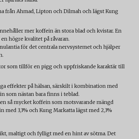
rna från Ahmad, Lipton och Dilmah och lägst Kung
innehåller mer koffein än stora blad och kvistar. En
en högre kvalitet på råvaran.
mulantia för det centrala nervsystemet och hjälper
n.
or som tillför en pigg och uppfriskande karaktär till
iga effekter på hälsan, särskilt i kombination med
 som nästan bara finns i teblad.
lften så mycket koffein som motsvarande mängd
ein med 3,3% och Kung Markatta lägst med 2,3%
ikt, maltigt och fylligt med en hint av sötma. Det