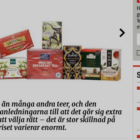
H
g
T
m
t än många andra teer, och den
nledningarna till att det gör sig extra
t välja rätt – det är stor skillnad på
riset varierar enormt.