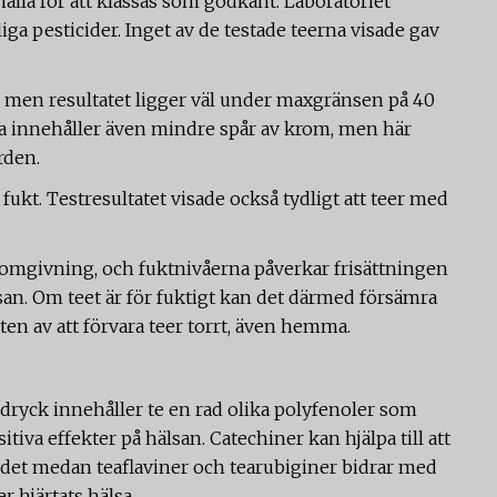
ålla för att klassas som godkänt. Laboratoriet
iga pesticider. Inget av de testade teerna visade gav
r, men resultatet ligger väl under maxgränsen på 40
na innehåller även mindre spår av krom, men här
rden.
 fukt. Testresultatet visade också tydligt att teer med
n omgivning, och fuktnivåerna påverkar frisättningen
an. Om teet är för fuktigt kan det därmed försämra
ten av att förvara teer torrt, även hemma.
ryck innehåller te en rad olika polyfenoler som
iva effekter på hälsan. Catechiner kan hjälpa till att
ödet medan teaflaviner och tearubiginer bidrar med
r hjärtats hälsa.