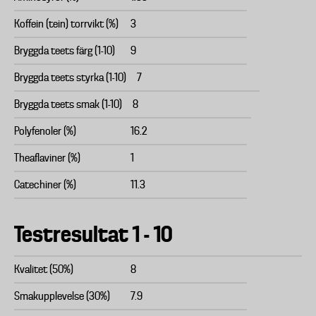
Koffein (tein) torrvikt (%)
3
Bryggda teets färg (1-10)
9
Bryggda teets styrka (1-10)
7
Bryggda teets smak (1-10)
8
Polyfenoler (%)
16.2
Theaflaviner (%)
1
Catechiner (%)
11.3
Testresultat 1 - 10
Kvalitet (50%)
8
Smakupplevelse (30%)
7.9