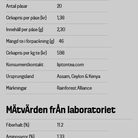
Antal påsar
20
Cirkapris per påse (kr)
1,38
Innehåll per påse (g)
2,30
Mängd te i förpackning (g)
46
Cirkapris per kg te (kr)
598
Konsumentkontakt
liptontea.com
Ursprungsland
Assam, Ceylon & Kenya
Märkningar
Rainforest Alliance
MÄtvÄrden frÅn laboratoriet
Fiberhalt (%)
11.2
Aminosyror (%)
1.33