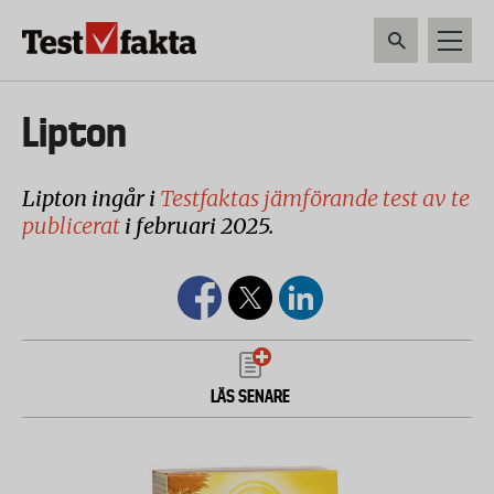
Hoppa
till
huvudinnehåll
HEM & HUSHÅLL
TEKNIK
LIVSMEDEL
VERKTYG & TRÄDGÅRDSREDSK
Huvudmeny
Lipton
ny
Lipton ingår i
Testfaktas jämförande test av te
publicerat
i februari 2025.
LÄS SENARE