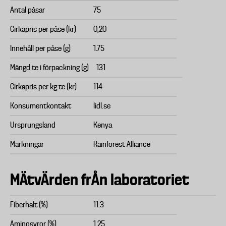
Antal påsar
75
Cirkapris per påse (kr)
0,20
Innehåll per påse (g)
1.75
Mängd te i förpackning (g)
131
Cirkapris per kg te (kr)
114
Konsumentkontakt
lidl.se
Ursprungsland
Kenya
Märkningar
Rainforest Alliance
MÄtvÄrden frÅn laboratoriet
Fiberhalt (%)
11.3
Aminosyror (%)
1.25