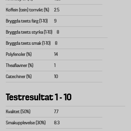
Koffein (tein) torrvikt (%)
2.5
Bryggda teets färg (1-10)
9
Bryggda teets styrka (1-10)
8
Bryggda teets smak (1-10)
8
Polyfenoler (%)
14
Theaflaviner (%)
1
Catechiner (%)
10
Testresultat 1 - 10
Kvalitet (50%)
7.7
Smakupplevelse (30%)
8.3