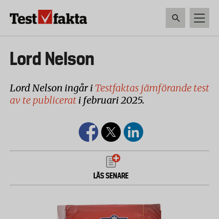
Hoppa
till
huvudinnehåll
HEM & HUSHÅLL
TEKNIK
LIVSMEDEL
VERKTYG & TRÄDGÅRDSREDSK
Huvudmeny
Lord Nelson
ny
Lord Nelson ingår i
Testfaktas jämförande test
av te publicerat
i februari 2025.
LÄS SENARE