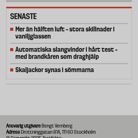
SENASTE
Mer än hälften luft – stora skillnader i
vaniljglassen
Automatiska slangvindor i hårt test –
med brandkåren som draghjälp
Skaljackor synas i sömmarna
Ansvarig utgivare
Bengt Vernberg
Adress
Drottninggatan 81A, 111 60 Stockholm