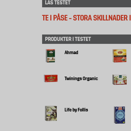
LÄS TESTET
TE I PÅSE – STORA SKILLNADER 
PRODUKTER I TESTET
Ahmad
Twinings Organic
Life by Follis