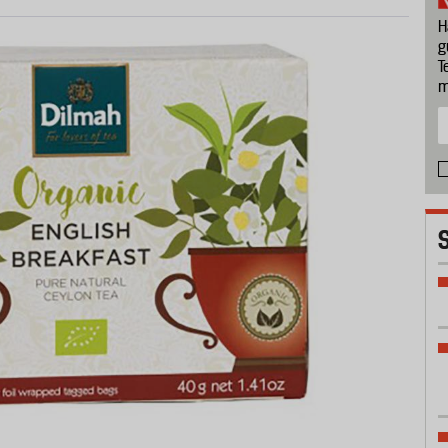
H
g
T
m