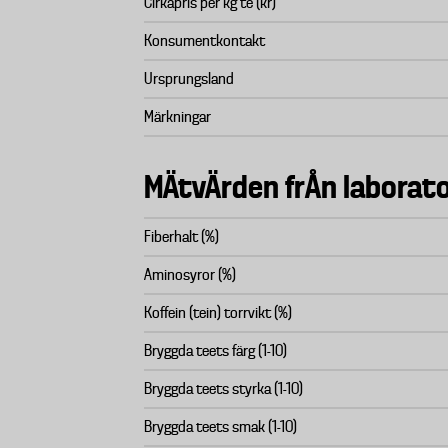
Cirkapris per kg te (kr)
Konsumentkontakt
Ursprungsland
Märkningar
MÄtvÄrden frÅn laborato
Fiberhalt (%)
Aminosyror (%)
Koffein (tein) torrvikt (%)
Bryggda teets färg (1-10)
Bryggda teets styrka (1-10)
Bryggda teets smak (1-10)