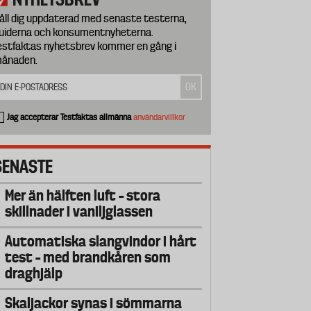
åll dig uppdaterad med senaste testerna,
uiderna och konsumentnyheterna.
estfaktas nyhetsbrev kommer en gång i
ånaden.
Jag accepterar Testfaktas allmänna
användarvillkor
SENASTE
Mer än hälften luft – stora
skillnader i vaniljglassen
Automatiska slangvindor i hårt
test – med brandkåren som
draghjälp
Skaljackor synas i sömmarna