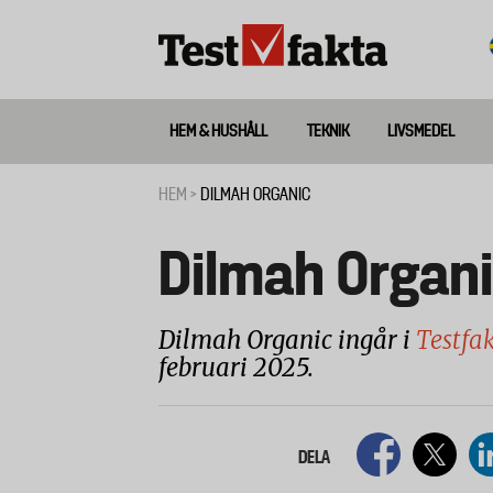
Hoppa
till
huvudinnehåll
HEM & HUSHÅLL
TEKNIK
LIVSMEDEL
Huvudmeny
ny
HEM
DILMAH ORGANIC
Länkstig
Dilmah Organ
Dilmah Organic ingår i
Testfak
februari 2025.
DELA