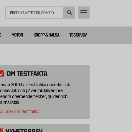
Sök
D
MOTOR
KROPP & HÄLSA
TESTARKIV
OM TESTFAKTA
edan 2001 har Testfakta underlättat
öpbeslut och påverkat tillverkare
enom oberoende tester, guider och
ournalistik.
äs mer om Testfakta.
NYHETSBREV