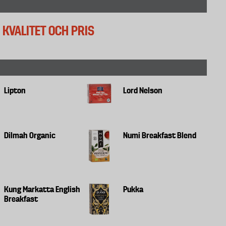
I KVALITET OCH PRIS
Lipton
Lord Nelson
Dilmah Organic
Numi Breakfast Blend
Kung Markatta English
Pukka
Breakfast