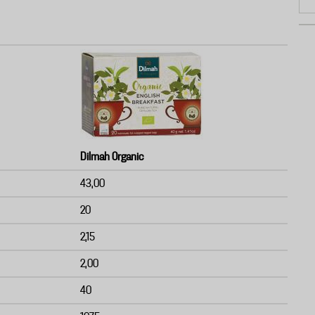
Dilmah Organic
43,00
20
2,15
2,00
40