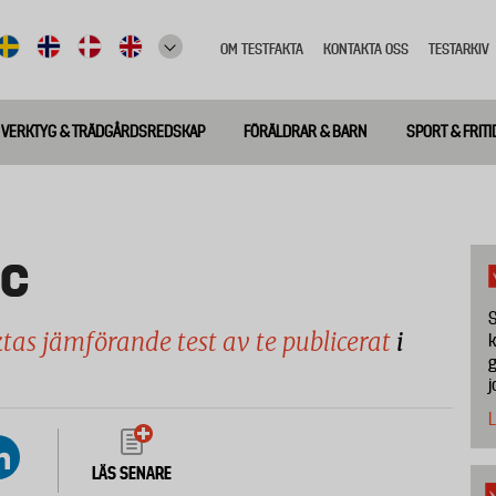
OM TESTFAKTA
KONTAKTA OSS
TESTARKIV
Top
meny
VERKTYG & TRÄDGÅRDSREDSKAP
FÖRÄLDRAR & BARN
SPORT & FRITI
ic
S
tas jämförande test av te publicerat
i
k
g
j
L
LÄS SENARE