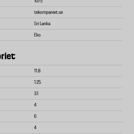
1075
tekompaniet.se
Sri Lanka
Eko
riet
11.8
1.25
3.1
4
6
4