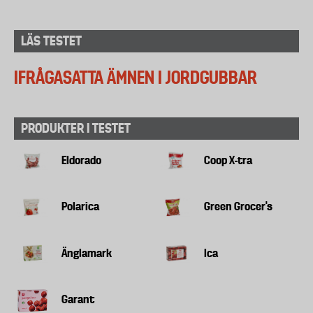
LÄS TESTET
IFRÅGASATTA ÄMNEN I JORDGUBBAR
PRODUKTER I TESTET
Eldorado
Coop X-tra
Polarica
Green Grocer's
Änglamark
Ica
Garant