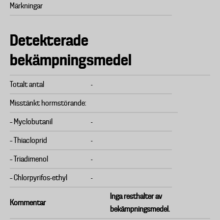
Märkningar
Detekterade
bekämpningsmedel
Totalt antal
-
Misstänkt hormstörande:
– Myclobutanil
-
– Thiacloprid
-
– Triadimenol
-
– Chlorpyrifos-ethyl
-
Inga resthalter av
Kommentar
bekämpningsmedel.