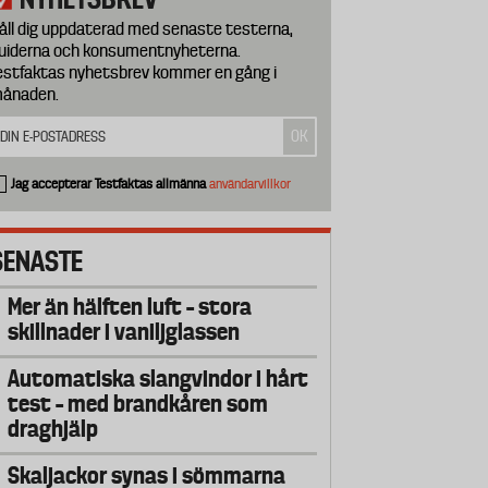
åll dig uppdaterad med senaste testerna,
uiderna och konsumentnyheterna.
estfaktas nyhetsbrev kommer en gång i
ånaden.
Jag accepterar Testfaktas allmänna
användarvillkor
SENASTE
Mer än hälften luft – stora
skillnader i vaniljglassen
Automatiska slangvindor i hårt
test – med brandkåren som
draghjälp
Skaljackor synas i sömmarna