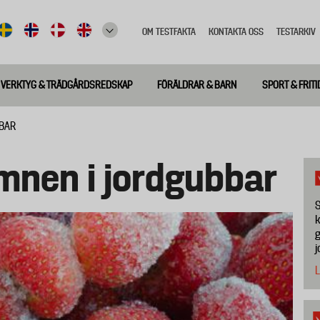
OM TESTFAKTA
KONTAKTA OSS
TESTARKIV
Top
meny
VERKTYG & TRÄDGÅRDSREDSKAP
FÖRÄLDRAR & BARN
SPORT & FRITI
BBAR
mnen i jordgubbar
S
k
g
j
L