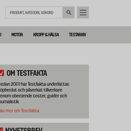
Sök
D
MOTOR
KROPP & HÄLSA
TESTARKIV
OM TESTFAKTA
edan 2001 har Testfakta underlättat
öpbeslut och påverkat tillverkare
enom oberoende tester, guider och
ournalistik.
äs mer om Testfakta.
NYHETSBREV