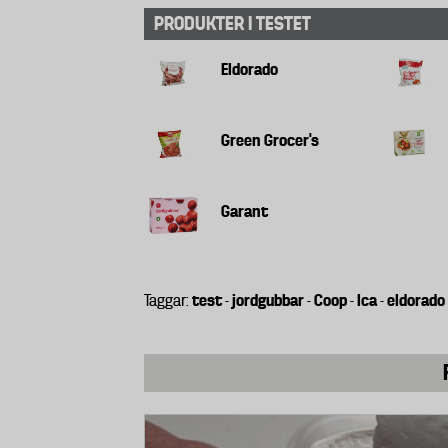
PRODUKTER I TESTET
Ett förslag på kriterier togs fram me
konsekvensanalys av vad förslaget sku
Eldorado
från tillverkarna av bekämpningsmed
bland annat in en lista över ämnen s
Green Grocer's
igenom. Listan bestod av 37 bekämpni
miljarder kronor.
Garant
2014
I maj 2014 lämnade den dåvarande s
test
jordgubbar
Coop
Ica
eldorado
Taggar:
-
-
-
-
kommissionen för att ha fördröjt ar
länder (Frankrike, Holland, Finland o
EU-parlamentet har gett sitt stöd.
EU-kommissionen höll ett offentligt s
organisationer och privatpersoner fic