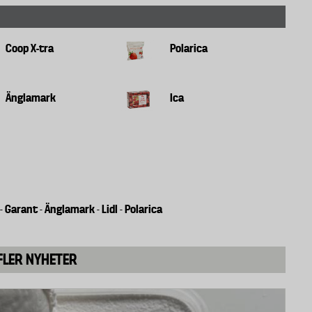
n stoppades med hänvisning till att man ville göra en
lle innebära. Enligt uppgift ska pressen varit stor
Coop X-tra
Polarica
el. Den europeiska växtskyddsindustrin skickade
om skulle komma att förbjudas om förslaget gick
Änglamark
Ica
ngsmedel till ett totalt marknadsvärde av 36
venska regeringen in en stämningsansökan mot EU-
Garant
Änglamark
Lidl
Polarica
-
-
-
-
betet med att fasa ut hormonstörande ämnen. Flera
ch Danmark) har anmält att de stödjer Sverige. Även
FLER NYHETER
amråd om förslaget till nya kriterier där industrin,
k lämna sina synpunkter. Samrådet syftade till att