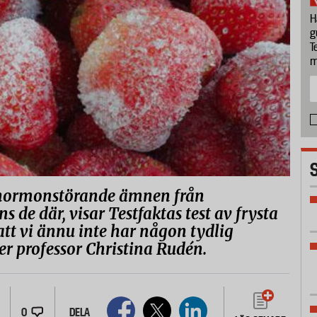
H
g
T
m
a hormonstörande ämnen från
de där, visar Testfaktas test av frysta
att vi ännu inte har någon tydlig
ger professor Christina Rudén.
0
DELA