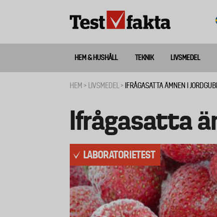
Hoppa
till
huvudinnehåll
HEM & HUSHÅLL
TEKNIK
LIVSMEDEL
Huvudmeny
ny
HEM
LIVSMEDEL
IFRÅGASATTA ÄMNEN I JORDGU
Länkstig
Ifrågasatta ä
LABORATORIETEST