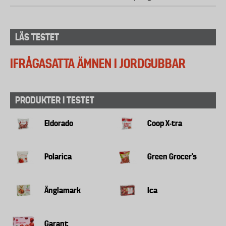
LÄS TESTET
IFRÅGASATTA ÄMNEN I JORDGUBBAR
PRODUKTER I TESTET
Eldorado
Coop X-tra
Polarica
Green Grocer's
Änglamark
Ica
Garant