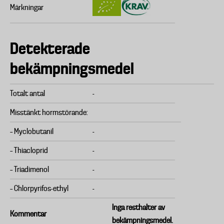
Märkningar
Detekterade
bekämpningsmedel
Totalt antal
-
Misstänkt hormstörande:
– Myclobutanil
-
– Thiacloprid
-
– Triadimenol
-
– Chlorpyrifos-ethyl
-
Inga resthalter av
Kommentar
bekämpningsmedel.