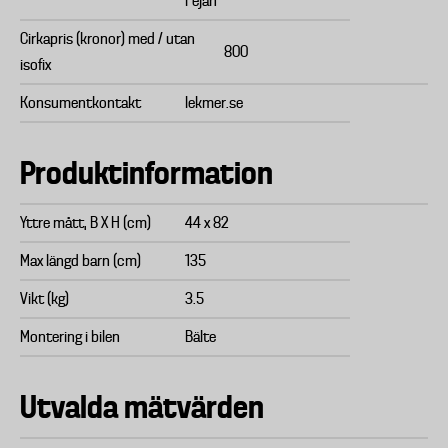
Fejan
Cirkapris (kronor) med / utan
800
isofix
Konsumentkontakt
lekmer.se
Produktinformation
Yttre mått, B X H (cm)
44 x 82
Max längd barn (cm)
135
Vikt (kg)
3.5
Montering i bilen
Bälte
Utvalda mätvärden