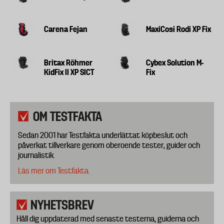
Carena Fejan
MaxiCosi Rodi XP Fix
Britax Röhmer
Cybex Solution M-
KidFix II XP SICT
Fix
OM TESTFAKTA
Sedan 2001 har Testfakta underlättat köpbeslut och
påverkat tillverkare genom oberoende tester, guider och
journalistik.
Läs mer om Testfakta.
NYHETSBREV
Håll dig uppdaterad med senaste testerna, guiderna och