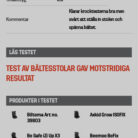
Klarar krocktesterna bra men
Kommentar
svårt att ställa in stolen och
spänna bältet.
LÄS TESTET
TEST AV BÄLTESSTOLAR GAV MOTSTRIDIGA
RESULTAT
PRODUKTER I TESTET
Biltema Art no.
Axkid Grow ISOFIX
39803
Be Safe iZi Up X3
Beemoo BeFix