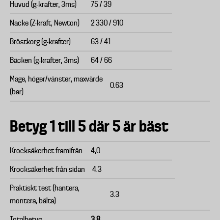
Huvud (g-krafter, 3ms)
75 / 39
Nacke (Z-kraft, Newton)
2 330 / 910
Bröstkorg (g-krafter)
63 / 41
Bäcken (g-krafter, 3ms)
64 / 66
Mage, höger/vänster, maxvärde
0.63
(bar)
Betyg 1 till 5 där 5 är bäst
Krocksäkerhet framifrån
4,0
Krocksäkerhet från sidan
4.3
Praktiskt test (hantera,
3.3
montera, bälta)
Totalbetyg
3.8