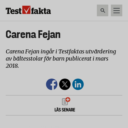
Hoppa
till
huvudinnehåll
HEM & HUSHÅLL
TEKNIK
LIVSMEDEL
VERKTYG & TRÄDGÅRDSREDSK
Huvudmeny
Carena Fejan
ny
Carena Fejan ingår i Testfaktas utvärdering
av bältesstolar för barn publicerat i mars
2018.
LÄS SENARE