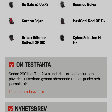
Be Safe iZi Up X3
Beemoo BeFix
Carena Fejan
MaxiCosi Rodi XP Fix
Britax Röhmer
Cybex Solution M-
KidFix II XP SICT
Fix
OM TESTFAKTA
Sedan 2001 har Testfakta underlättat köpbeslut och
påverkat tillverkare genom oberoende tester, guider och
journalistik.
Läs mer om Testfakta.
NYHETSBREV