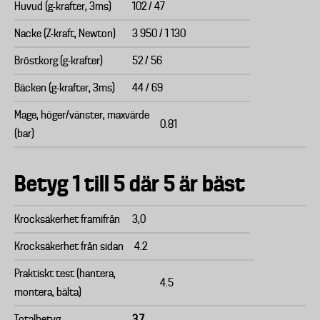
Huvud (g-krafter, 3ms)
102 / 47
Nacke (Z-kraft, Newton)
3 950 / 1 130
Bröstkorg (g-krafter)
52 / 56
Bäcken (g-krafter, 3ms)
44 / 69
Mage, höger/vänster, maxvärde
0.81
(bar)
Betyg 1 till 5 där 5 är bäst
Krocksäkerhet framifrån
3,0
Krocksäkerhet från sidan
4.2
Praktiskt test (hantera,
4.5
montera, bälta)
Totalbetyg
3.7