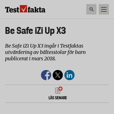
Hoppa
till
huvudinnehåll
HEM & HUSHÅLL
TEKNIK
LIVSMEDEL
VERKTYG & TRÄDGÅRDSREDSK
Huvudmeny
Be Safe iZi Up X3
ny
Be Safe iZi Up X3 ingår i Testfaktas
utvärdering av bältesstolar för barn
publicerat i mars 2018.
LÄS SENARE