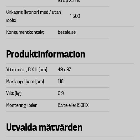
iZi Up X3 Fix
Cirkapris (kronor) med / utan
1 500
isofix
Konsumentkontakt
besafe.se
Produktinformation
Yttre mått, B X H (cm)
49 x 87
Max längd barn (cm)
116
Vikt (kg)
6.9
Montering i bilen
Bälte eller ISOFIX
Utvalda mätvärden