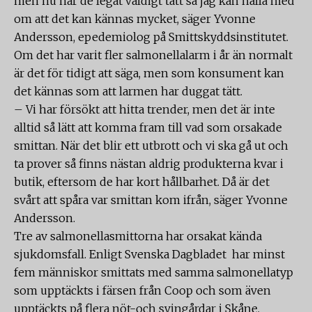
men nu har de legat väldigt tätt så jag kan hålla med
om att det kan kännas mycket, säger Yvonne
Andersson, epedemiolog på Smittskyddsinstitutet.
Om det har varit fler salmonellalarm i år än normalt
är det för tidigt att säga, men som konsument kan
det kännas som att larmen har duggat tätt.
– Vi har försökt att hitta trender, men det är inte
alltid så lätt att komma fram till vad som orsakade
smittan. När det blir ett utbrott och vi ska gå ut och
ta prover så finns nästan aldrig produkterna kvar i
butik, eftersom de har kort hållbarhet. Då är det
svårt att spåra var smittan kom ifrån, säger Yvonne
Andersson.
Tre av salmonellasmittorna har orsakat kända
sjukdomsfall. Enligt Svenska Dagbladet har minst
fem människor smittats med samma salmonellatyp
som upptäckts i färsen från Coop och som även
upptäckts på flera nöt-och svingårdar i Skåne.