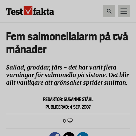
Hoppa
till
huvudinnehåll
HEM & HUSHÅLL
TEKNIK
LIVSMEDEL
VERKTYG & TRÄDGÅRDSREDSK
Huvudmeny
Fem salmonellalarm på två
ny
månader
Sallad, groddar, färs - det har varit flera
varningar för salmonella på sistone. Det blir
allt vanligare att grönsaker sprider smittan.
REDAKTÖR: SUSANNE STÅHL
PUBLICERAD: 4 SEP, 2007
0