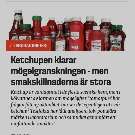
LABORATORIETEST
Ketchupen klarar
mögelgranskningen - men
smakskillnaderna är stora
Ketchup är vardagsmat i de flesta svenska hem, men i
kölvattnet av larmen om mögelgifter i tomatpuré har
frågan fått ny aktualitet: hur ser det egentligen ut i vår
ketchup? Testfakta har låtit analysera tolv populära
märken i laboratorium och samtidigt genomfört ett
omfattande smaktest.