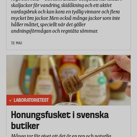
skaljackor för vandring, skidåkning och ett aktivt
vardagsbruk och kan kora en tydlig vinnare och flera
mycket bra jackor. Men också många jackor som inte
håller måttet, speciellt när det gäller
andningsförmågan och regntäta sömmar.
12 MAJ
LABORATORIETEST
Honungsfusket i svenska
butiker
Många tar för givet att det är en ren och naturlig