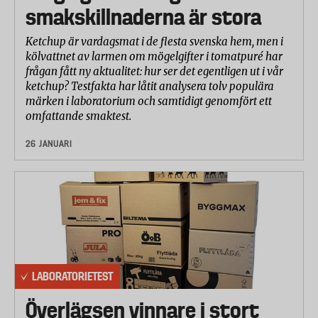
smakskillnaderna är stora
Ketchup är vardagsmat i de flesta svenska hem, men i
kölvattnet av larmen om mögelgifter i tomatpuré har
frågan fått ny aktualitet: hur ser det egentligen ut i vår
ketchup? Testfakta har låtit analysera tolv populära
märken i laboratorium och samtidigt genomfört ett
omfattande smaktest.
26 JANUARI
LABORATORIETEST
Överlägsen vinnare i stort