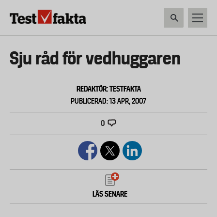
Hoppa
till
huvudinnehåll
HEM & HUSHÅLL
TEKNIK
LIVSMEDEL
VERKTYG & TRÄDGÅRDSREDSK
Huvudmeny
Sju råd för vedhuggaren
ny
REDAKTÖR: TESTFAKTA
PUBLICERAD: 13 APR, 2007
0
LÄS SENARE