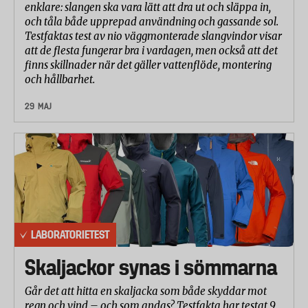
enklare: slangen ska vara lätt att dra ut och släppa in,
och tåla både upprepad användning och gassande sol.
Testfaktas test av nio väggmonterade slangvindor visar
att de flesta fungerar bra i vardagen, men också att det
finns skillnader när det gäller vattenflöde, montering
och hållbarhet.
29 MAJ
LABORATORIETEST
Skaljackor synas i sömmarna
Går det att hitta en skaljacka som både skyddar mot
regn och vind – och som andas? Testfakta har testat 9