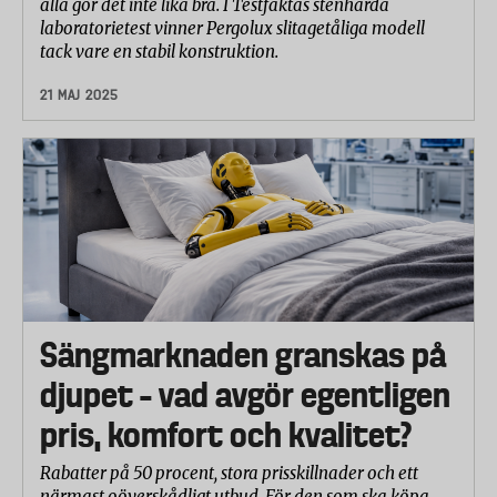
alla gör det inte lika bra. I Testfaktas stenhårda
laboratorietest vinner Pergolux slitagetåliga modell
tack vare en stabil konstruktion.
21 MAJ 2025
Sängmarknaden granskas på
djupet – vad avgör egentligen
pris, komfort och kvalitet?
Rabatter på 50 procent, stora prisskillnader och ett
närmast oöverskådligt utbud. För den som ska köpa