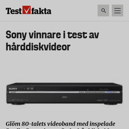
Hoppa
till
huvudinnehåll
HEM & HUSHÅLL
TEKNIK
LIVSMEDEL
VERKTYG & TRÄDGÅRDSREDSK
Huvudmeny
Sony vinnare i test av
ny
hårddiskvideor
Glöm 80-talets videoband med inspelade