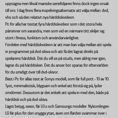
upptagna men likväl maniske serieföljaren finns dock ingen orsak
till oro. I dag finns flera inspelningsalternativ att välja mellan: dvd,
vhs och så den relativt nya hårddiskvideon.
Pc för alla har testat fyra hårddiskvideor som i det stora hela
påminner om varandra, men som vid en närmare titt skiljer sig
stort i finess, funktion och användarvänlighet.
Fördelen med hårddiskvideon är att man kan välja mellan att spela
in programmet på dvd-skiva och att få det lagrat direkt på
spelarens hårddisk. Det du vill se på studs, men aldrig mer igen,
lagrar du på hårddisken. Det du anser bör sparas för eftervärlden
för du smidigt över till dvd-skivor.
Bäst i Pc för allas test är Sonys modell, som får full pott – 10 av 10.
Tyst, minimalistisk, blygsam och enkel att förstå sig på, lyder
omdömet. Dessutom är det enkelt att spela in med den, både på
hårddisk och på dvd-skiva.
Lägst betyg, sexor, får LG:s och Samsungs modeller. Nykomlingen
LG får plus för den snygga ytan, även om flärden svämmar över i