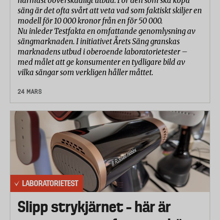
närmast oöverskådligt utbud. För den som ska köpa
säng är det ofta svårt att veta vad som faktiskt skiljer en
modell för 10 000 kronor från en för 50 000.
Nu inleder Testfakta en omfattande genomlysning av
sängmarknaden. I initiativet Årets Säng granskas
marknadens utbud i oberoende laboratorietester –
med målet att ge konsumenter en tydligare bild av
vilka sängar som verkligen håller måttet.
24 MARS
LABORATORIETEST
Slipp strykjärnet – här är