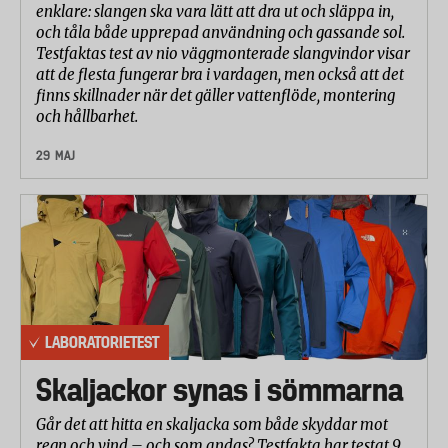
enklare: slangen ska vara lätt att dra ut och släppa in,
och tåla både upprepad användning och gassande sol.
Testfaktas test av nio väggmonterade slangvindor visar
att de flesta fungerar bra i vardagen, men också att det
finns skillnader när det gäller vattenflöde, montering
och hållbarhet.
29 MAJ
LABORATORIETEST
Skaljackor synas i sömmarna
Går det att hitta en skaljacka som både skyddar mot
regn och vind – och som andas? Testfakta har testat 9