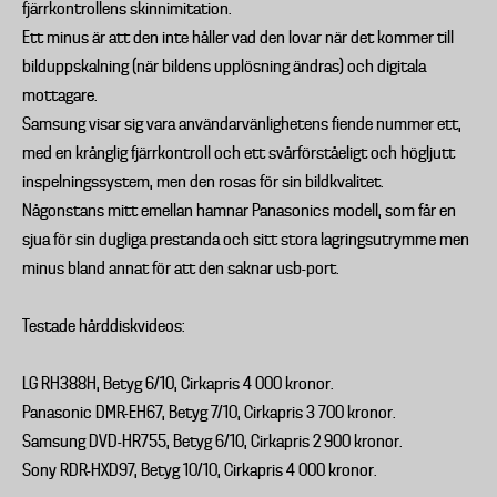
fjärrkontrollens skinnimitation.
Ett minus är att den inte håller vad den lovar när det kommer till
bilduppskalning (när bildens upplösning ändras) och digitala
mottagare.
Samsung visar sig vara användarvänlighetens fiende nummer ett,
med en krånglig fjärrkontroll och ett svårförståeligt och högljutt
inspelningssystem, men den rosas för sin bildkvalitet.
Någonstans mitt emellan hamnar Panasonics modell, som får en
sjua för sin dugliga prestanda och sitt stora lagringsutrymme men
minus bland annat för att den saknar usb-port.
Testade hårddiskvideos:
LG RH388H, Betyg 6/10, Cirkapris 4 000 kronor.
Panasonic DMR-EH67, Betyg 7/10, Cirkapris 3 700 kronor.
Samsung DVD-HR755, Betyg 6/10, Cirkapris 2 900 kronor.
Sony RDR-HXD97, Betyg 10/10, Cirkapris 4 000 kronor.