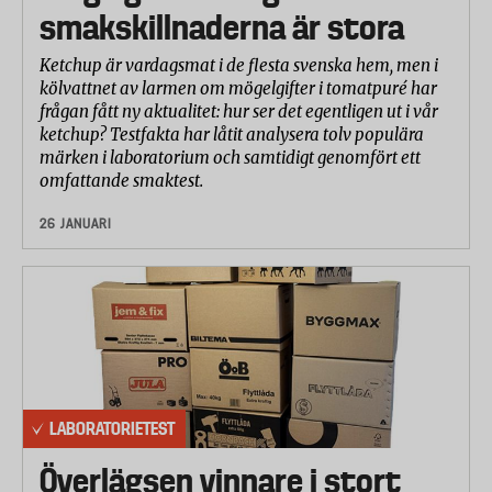
smakskillnaderna är stora
Ketchup är vardagsmat i de flesta svenska hem, men i
kölvattnet av larmen om mögelgifter i tomatpuré har
frågan fått ny aktualitet: hur ser det egentligen ut i vår
ketchup? Testfakta har låtit analysera tolv populära
märken i laboratorium och samtidigt genomfört ett
omfattande smaktest.
26 JANUARI
LABORATORIETEST
Överlägsen vinnare i stort