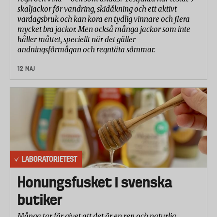
skaljackor för vandring, skidåkning och ett aktivt
vardagsbruk och kan kora en tydlig vinnare och flera
mycket bra jackor. Men också många jackor som inte
håller måttet, speciellt när det gäller
andningsförmågan och regntäta sömmar.
12 MAJ
LABORATORIETEST
Honungsfusket i svenska
butiker
Många tar för givet att det är en ren och naturlig