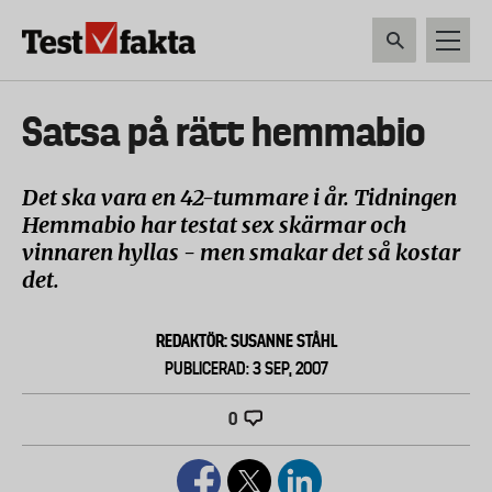
Hoppa
till
huvudinnehåll
HEM & HUSHÅLL
TEKNIK
LIVSMEDEL
VERKTYG & TRÄDGÅRDSREDSK
Huvudmeny
Satsa på rätt hemmabio
ny
Det ska vara en 42-tummare i år. Tidningen
Hemmabio har testat sex skärmar och
vinnaren hyllas - men smakar det så kostar
det.
REDAKTÖR: SUSANNE STÅHL
PUBLICERAD: 3 SEP, 2007
0