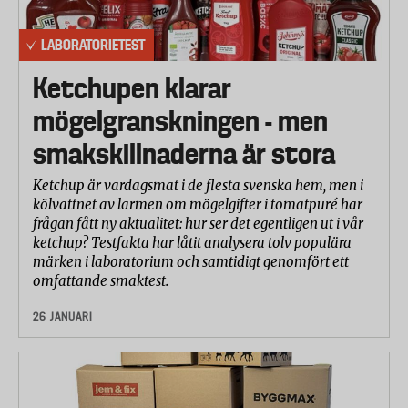
LABORATORIETEST
Ketchupen klarar
mögelgranskningen - men
smakskillnaderna är stora
Ketchup är vardagsmat i de flesta svenska hem, men i
kölvattnet av larmen om mögelgifter i tomatpuré har
frågan fått ny aktualitet: hur ser det egentligen ut i vår
ketchup? Testfakta har låtit analysera tolv populära
märken i laboratorium och samtidigt genomfört ett
omfattande smaktest.
26 JANUARI