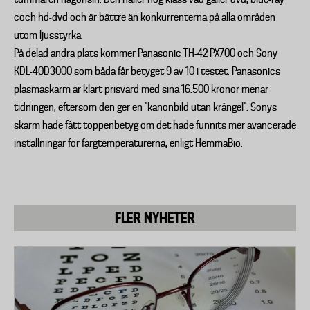
coch hd-dvd och är bättre än konkurrenterna på alla områden
utom ljusstyrka.
På delad andra plats kommer Panasonic TH-42 PX700 och Sony
KDL-40D3000 som båda får betyget 9 av 10 i testet. Panasonics
plasmaskärm är klart prisvärd med sina 16.500 kronor menar
tidningen, eftersom den ger en "kanonbild utan krångel". Sonys
skärm hade fått toppenbetyg om det hade funnits mer avancerade
inställningar för färgtemperaturerna, enligt HemmaBio.
FLER NYHETER