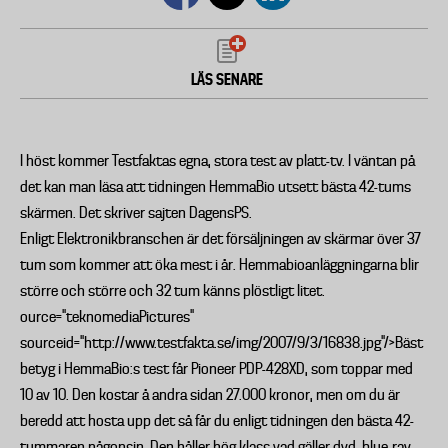
LÄS SENARE
I höst kommer Testfaktas egna, stora test av platt-tv. I väntan på
det kan man läsa att tidningen HemmaBio utsett bästa 42-tums
skärmen. Det skriver sajten DagensPS.
Enligt Elektronikbranschen är det försäljningen av skärmar över 37
tum som kommer att öka mest i år. Hemmabioanläggningarna blir
större och större och 32 tum känns plöstligt litet.
ource="teknomediaPictures"
sourceid="http://www.testfakta.se/img/2007/9/3/16838.jpg"/>Bäst
betyg i HemmaBio:s test får Pioneer PDP-428XD, som toppar med
10 av 10. Den kostar å andra sidan 27.000 kronor, men om du är
beredd att hosta upp det så får du enligt tidningen den bästa 42-
tummaren någonsin. Den håller hög klass vad gäller dvd, blue-ray