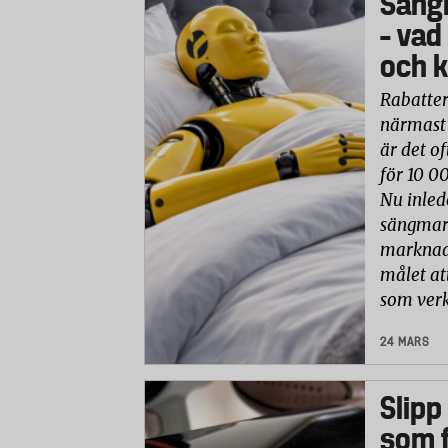
Säng
– vad
och k
Rabatter
närmast 
är det of
för 10 0
Nu inled
sängmark
marknade
målet at
som verk
24 MARS
Slipp
som f