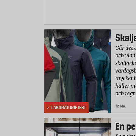
Skalj
Går det 
och vind
skaljack
vardagsb
mycket b
håller m
och reg
12 MAJ
LABORATORIETEST
En pe