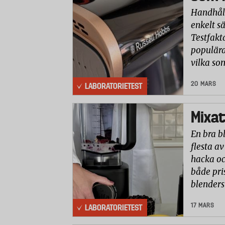
Handhåll
enkelt sä
Testfakt
populära
vilka so
20 MARS
LABORATORIETEST
Mixat
En bra b
flesta av
hacka oc
både pri
blenders
17 MARS
LABORATORIETEST