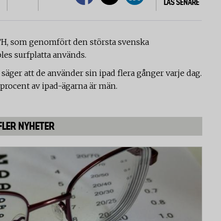
LÄS SENARE
TH, som genomfört den största svenska
s surfplatta används.
 säger att de använder sin ipad flera gånger varje dag.
procent av ipad-ägarna är män.
FLER NYHETER