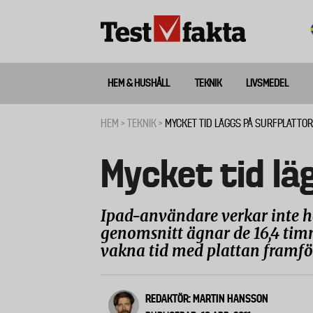
Hoppa
till
huvudinnehåll
HEM & HUSHÅLL
TEKNIK
LIVSMEDEL
Huvudmeny
ny
HEM
TEKNIK
MYCKET TID LÄGGS PÅ SURFPLATTOR
Länkstig
Mycket tid lä
Ipad-användare verkar inte ha
genomsnitt ägnar de 16,4 timm
vakna tid med plattan framfö
REDAKTÖR: MARTIN HANSSON