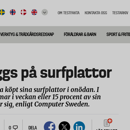
OM TESTFAKTA
KONTAKTA OSS
TESTARKIV
Top
meny
VERKTYG & TRÄDGÅRDSREDSKAP
FÖRÄLDRAR & BARN
SPORT & FRITI
ggs på surfplattor
 köpt sina surfplattor i onödan. I
ar i veckan eller 15 procent av sin
r sig, enligt Computer Sweden.
0
DELA