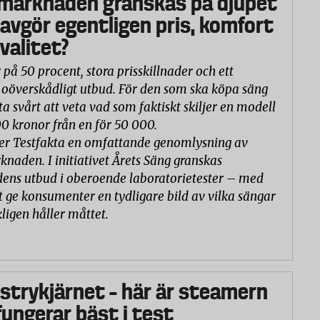
marknaden granskas på djupet
 avgör egentligen pris, komfort
valitet?
 på 50 procent, stora prisskillnader och ett
oöverskådligt utbud. För den som ska köpa säng
ta svårt att veta vad som faktiskt skiljer en modell
00 kronor från en för 50 000.
er Testfakta en omfattande genomlysning av
naden. I initiativet Årets Säng granskas
ns utbud i oberoende laboratorietester – med
t ge konsumenter en tydligare bild av vilka sängar
ligen håller måttet.
 strykjärnet – här är steamern
ungerar bäst i test