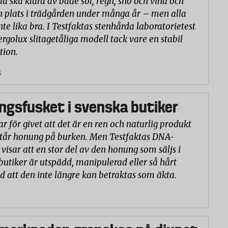
la ska klara av både sol, regn, snö och vind och
n plats i trädgården under många år – men alla
nte lika bra. I Testfaktas stenhårda laboratorietest
ergolux slitagetåliga modell tack vare en stabil
tion.
5
gsfusket i svenska butiker
r för givet att det är en ren och naturlig produkt
står honung på burken. Men Testfaktas DNA-
visar att en stor del av den honung som säljs i
butiker är utspädd, manipulerad eller så hårt
d att den inte längre kan betraktas som äkta.