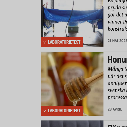
En pergo
pryda si
gör det i
vinner P
konstruk
21 MAJ 202
LABORATORIETEST
Honun
Många ta
när det 
analyser 
svenska 
processa
23 APRIL
LABORATORIETEST