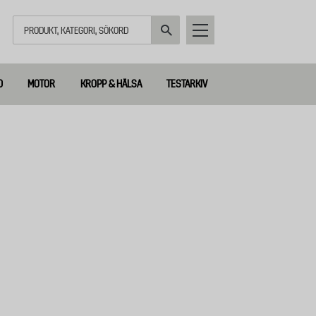
Sök
D
MOTOR
KROPP & HÄLSA
TESTARKIV