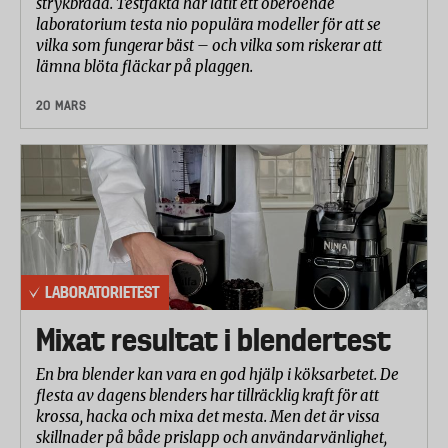
strykbräda. Testfakta har låtit ett oberoende
laboratorium testa nio populära modeller för att se
vilka som fungerar bäst – och vilka som riskerar att
lämna blöta fläckar på plaggen.
20 MARS
LABORATORIETEST
Mixat resultat i blendertest
En bra blender kan vara en god hjälp i köksarbetet. De
flesta av dagens blenders har tillräcklig kraft för att
krossa, hacka och mixa det mesta. Men det är vissa
skillnader på både prislapp och användarvänlighet,