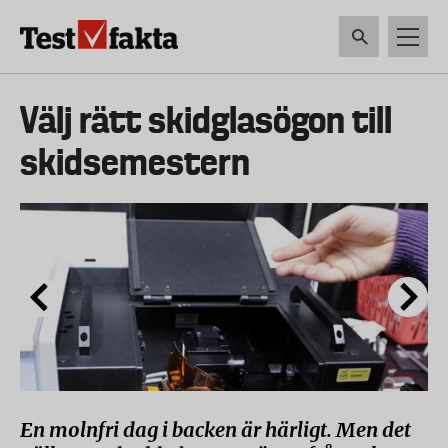
Hoppa
till
huvudinnehåll
HEM & HUSHÅLL
TEKNIK
LIVSMEDEL
VERKTYG & TRÄDGÅRDSREDSK
Huvudmeny
Välj rätt skidglasögon till
ny
skidsemestern
En molnfri dag i backen är härligt. Men det