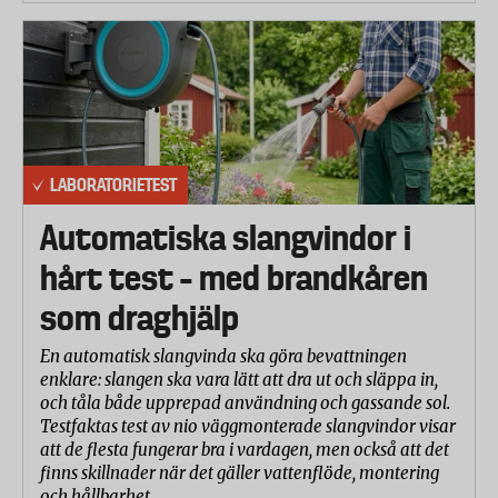
Laboratoriet mätte hur mycket ljus skidglasögonen
släpper igenom samt hur de skyddar mot UV-
strålning. Dessutom mättes ljusgenomsläppets
variation över ytan på glasen. Enligt standarden får
den inte variera mer än 20 procent mellan höger
och vänster sida och inte mer än 10 procent inom en
sida av glaset.
LABORATORIETEST
Optiska egenskaper
Automatiska slangvindor i
Laboratoriet mätte linsernas brytning. Enligt
hårt test – med brandkåren
standarden får glasen inte bryta mer än 0,12
som draghjälp
dioptrier.
Reptålighet
En automatisk slangvinda ska göra bevattningen
enklare: slangen ska vara lätt att dra ut och släppa in,
Varje goggle placerades på en roterande platta med
och tåla både upprepad användning och gassande sol.
yttre linsytan uppåt. Från ett rör ovanför glasen
Testfaktas test av nio väggmonterade slangvindor visar
hälldes grovkorning sand i en jämn ström. Därefter
att de flesta fungerar bra i vardagen, men också att det
mätte laboratoriet hur matta linserna blivit av
finns skillnader när det gäller vattenflöde, montering
behandlingen. Resultatet anges som en ökning i
och hållbarhet.