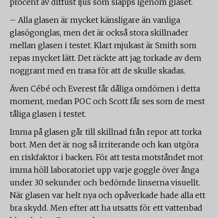
procent av diffust ljus som släpps igenom glaset.
– Alla glasen är mycket känsligare än vanliga
glasögonglas, men det är också stora skillnader
mellan glasen i testet. Klart mjukast är Smith som
repas mycket lätt. Det räckte att jag torkade av dem
noggrant med en trasa för att de skulle skadas.
Även Cébé och Everest får dåliga omdömen i detta
moment, medan POC och Scott får ses som de mest
tåliga glasen i testet.
Imma på glasen går till skillnad från repor att torka
bort. Men det är nog så irriterande och kan utgöra
en riskfaktor i backen. För att testa motståndet mot
imma höll laboratoriet upp varje goggle över ånga
under 30 sekunder och bedömde linserna visuellt.
När glasen var helt nya och opåverkade hade alla ett
bra skydd. Men efter att ha utsatts för ett vattenbad