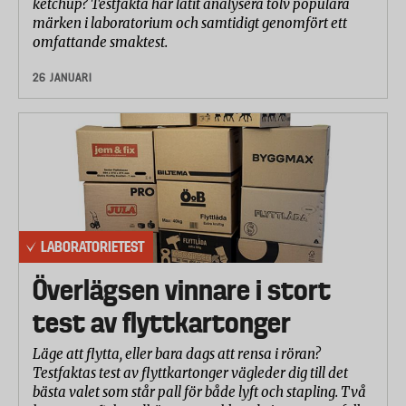
ketchup? Testfakta har låtit analysera tolv populära
märken i laboratorium och samtidigt genomfört ett
omfattande smaktest.
26 JANUARI
LABORATORIETEST
Överlägsen vinnare i stort
test av flyttkartonger
Läge att flytta, eller bara dags att rensa i röran?
Testfaktas test av flyttkartonger vägleder dig till det
bästa valet som står pall för både lyft och stapling. Två