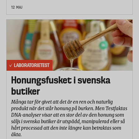
grader och monterades på ett provhuvud. Därefter
12 MAJ
släpptes en stålkula mot linsen. Alla testade
glasögon klarade sig utan anmärkning.
Skydd mot snö och kyla
Laboratoriet testade hur väl glasögonen står emot
snö och väta. Glasögonen monterades på ett
provhuvud och sprayades därefter med vatten från
LABORATORIETEST
en sprayflaska. Alla testade glasögon klarade sig
Honungsfusket i svenska
utan anmärkning.
butiker
Betygsättning
Många tar för givet att det är en ren och naturlig
Slutbetyget har viktats enligt följande:
produkt när det står honung på burken. Men Testfaktas
DNA-analyser visar att en stor del av den honung som
Ljusgenomsläpp (variation mellan linsens sidor): 20
säljs i svenska butiker är utspädd, manipulerad eller så
procent
hårt processad att den inte längre kan betraktas som
äkta.
Reptålighet: 30 procent