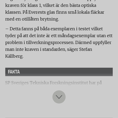
kraven för klass 1, vilket är den bästa optiska
klassen. På Everests glas finns små lokala fläckar
med en otillåten brytning.
– Detta fanns på båda exemplaren i testet vilket
tyder på att det inte är ett måndagsexemplar utan ett
problem i tillverkningsprocessen. Därmed uppfyller
man inte kraven i standarden, säger Stefan
Källberg.
FAKTA
SP Sveriges Tekniska Forskningsinstitut har på
Testfaktas uppdrag testat sju olika goggles i barn-
och juniorstorlek (ca 5-12 år). Testet är baserat på
tillämpliga delar i europastandard EN 174
”Ögonskydd – skidglasögon för utförsåkning”.
I testet användes två par glasögon från varje