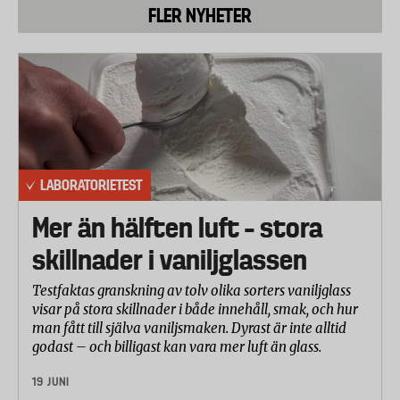
FLER NYHETER
leverantör.
Följande glasögon ingår i testet:
Everest – Jr Goggle
POC – POCito Iris
Smith – Gambler
LABORATORIETEST
Warp – Nakano Jr
Mer än hälften luft – stora
skillnader i vaniljglassen
Dr.Zipe – Weeman
Testfaktas granskning av tolv olika sorters vaniljglass
Cébé – Nemo Fuschia Orange
visar på stora skillnader i både innehåll, smak, och hur
man fått till själva vaniljsmaken. Dyrast är inte alltid
Scott – Hook Up Jr
godast – och billigast kan vara mer luft än glass.
19 JUNI
Ljusgenomsläpp