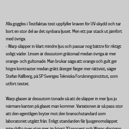
Alla goggles i Testfaktas test uppfyller kraven för UV-skydd och tar
bort en stor del av det synbara ljuset. Men ett par stack ut jämfört
med övriga.
– Warp släpper in klart mindre ljus och passar nog bättre för riktigt
soligt väder. Linsen är dessutom gråtonad medan övriga är mer
orange- och gultonade. Man brukar säga att orange och gult ger
högre kontraster medan grått återger färger mer rättvist, säger
Stefan Källberg, på SP Sveriges Tekniska Forskningsinstitut, som
utfört testet.
Warp-glasen är dessutom tonade så att de släpper in mer ljus ju
närmare kanten på glaset man kommer. Variationen är så pass stor
att den egentligen bryter mot den branschstandard som
laboratoriet utgått från. Enligt standarden får ljusgenomsläppet
inte skifta över ytan mer än högst 10 procent och Warps glasögon