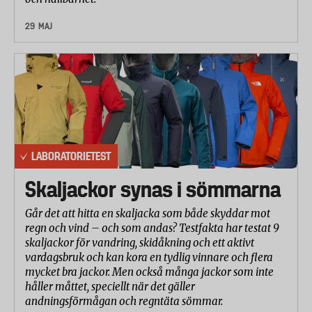
procent av diffust ljus som släpps igenom glaset.
29 MAJ
Imskydd
Goggles är oftast behandlade med en beläggning
som ska skydda mot imma. För att testa detta höll
laboratoriet glasögonen över vattenånga i 30
sekunder och bedömde därefter linserna visuellt.
Ingen imma får uppstå under denna tid.
LABORATORIETEST
Dessutom testades hur imskyddet står emot väta.
Glasen lades i ett vattenbad i en timme och fick
Skaljackor synas i sömmarna
därefter torka i ett visst antal timmar. Sedan
Går det att hitta en skaljacka som både skyddar mot
upprepades testet med vattenånga för att se om
regn och vind – och som andas? Testfakta har testat 9
beläggning fortfarande satt kvar.
skaljackor för vandring, skidåkning och ett aktivt
vardagsbruk och kan kora en tydlig vinnare och flera
Slagprov
mycket bra jackor. Men också många jackor som inte
håller måttet, speciellt när det gäller
Laboratoriet testade glasögonens hållbarhet genom
andningsförmågan och regntäta sömmar.
ett slagprov. Skidglasögonen kyldes ner till -10