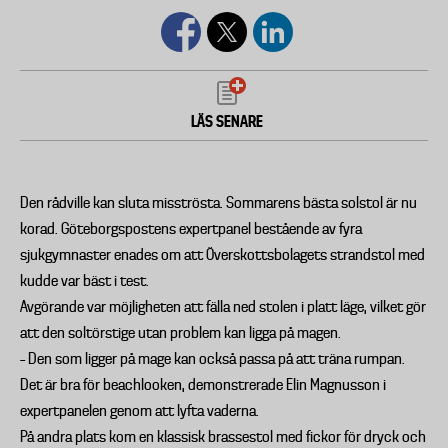
LÄS SENARE
Den rådville kan sluta misströsta. Sommarens bästa solstol är nu
korad. Göteborgspostens expertpanel bestående av fyra
sjukgymnaster enades om att Överskottsbolagets strandstol med
kudde var bäst i test.
Avgörande var möjligheten att fälla ned stolen i platt läge, vilket gör
att den soltörstige utan problem kan ligga på magen.
– Den som ligger på mage kan också passa på att träna rumpan.
Det är bra för beachlooken, demonstrerade Elin Magnusson i
expertpanelen genom att lyfta vaderna.
På andra plats kom en klassisk brassestol med fickor för dryck och