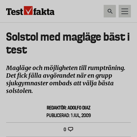
Hoppa
till
huvudinnehåll
HEM & HUSHÅLL
TEKNIK
LIVSMEDEL
VERKTYG & TRÄDGÅRDSREDSK
Huvudmeny
Solstol med magläge bäst i
ny
test
Magläge och möjligheten till rumpträning.
Det fick fälla avgörandet när en grupp
sjukgymnaster ombads att välja bästa
solstolen.
REDAKTÖR: ADOLFO DIAZ
PUBLICERAD: 1 JUL, 2009
0