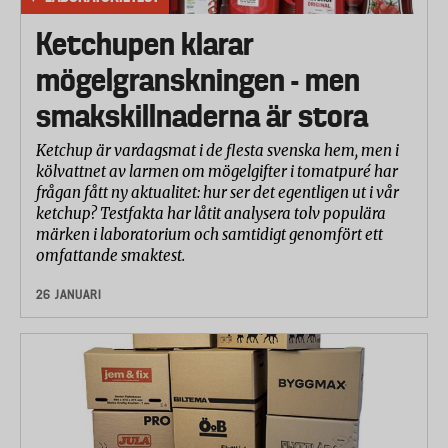
Ketchupen klarar
mögelgranskningen - men
smakskillnaderna är stora
Ketchup är vardagsmat i de flesta svenska hem, men i
kölvattnet av larmen om mögelgifter i tomatpuré har
frågan fått ny aktualitet: hur ser det egentligen ut i vår
ketchup? Testfakta har låtit analysera tolv populära
märken i laboratorium och samtidigt genomfört ett
omfattande smaktest.
26 JANUARI