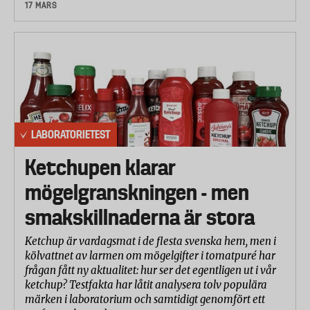
17 MARS
LABORATORIETEST
Ketchupen klarar
mögelgranskningen - men
smakskillnaderna är stora
Ketchup är vardagsmat i de flesta svenska hem, men i
kölvattnet av larmen om mögelgifter i tomatpuré har
frågan fått ny aktualitet: hur ser det egentligen ut i vår
ketchup? Testfakta har låtit analysera tolv populära
märken i laboratorium och samtidigt genomfört ett