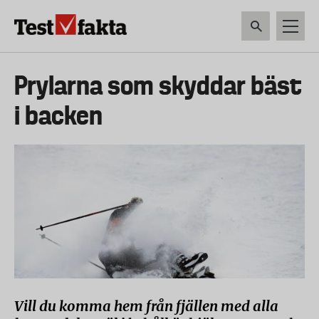
Hoppa
till
huvudinnehåll
HEM & HUSHÅLL
TEKNIK
LIVSMEDEL
VERKTYG & TRÄDGÅRDSREDSK
Huvudmeny
Prylarna som skyddar bäst
ny
i backen
Vill du komma hem från fjällen med alla