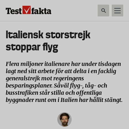
Hoppa
till
huvudinnehåll
HEM & HUSHÅLL
TEKNIK
LIVSMEDEL
VERKTYG & TRÄDGÅRDSREDSK
Huvudmeny
Italiensk storstrejk
ny
stoppar flyg
Flera miljoner italienare har under tisdagen
lagt ned sitt arbete för att delta i en facklig
generalstrejk mot regeringens
besparingsplaner. Såväl flyg-, tåg- och
busstrafiken står stilla och offentliga
byggnader runt om i Italien har hållit stängt.