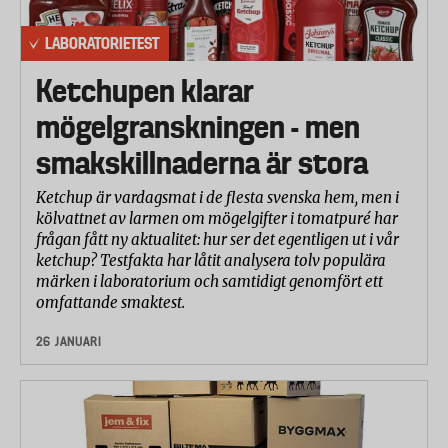
LABORATORIETEST
Ketchupen klarar
mögelgranskningen - men
smakskillnaderna är stora
Ketchup är vardagsmat i de flesta svenska hem, men i
kölvattnet av larmen om mögelgifter i tomatpuré har
frågan fått ny aktualitet: hur ser det egentligen ut i vår
ketchup? Testfakta har låtit analysera tolv populära
märken i laboratorium och samtidigt genomfört ett
omfattande smaktest.
26 JANUARI