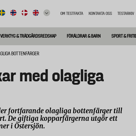
OM TESTFAKTA
KONTAKTA OSS
TESTARKIV
Top
meny
VERKTYG & TRÄDGÅRDSREDSKAP
FÖRÄLDRAR & BARN
SPORT & FRITI
AGLIGA BOTTENFÄRGER
ar med olagliga
 fortfarande olagliga bottenfärger till
t. De giftiga kopparfärgerna utgör ett
er i Östersjön.