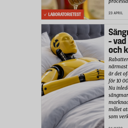
processa
23 APRIL
LABORATORIETEST
Säng
– vad
och k
Rabatter
närmast 
är det of
för 10 0
Nu inled
sängmark
marknade
målet at
som verk