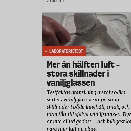
7 AUGUSTI
LABORATORIETEST
Mer än hälften luft –
stora skillnader i
vaniljglassen
Testfaktas granskning av tolv olika
sorters vaniljglass visar på stora
skillnader i både innehåll, smak, och
man fått till själva vaniljsmaken. Dyr
är inte alltid godast – och billigast k
vara mer luft än glass.