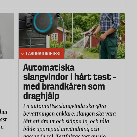
LABORATORIETEST
Automatiska
slangvindor i hårt test –
med brandkåren som
draghjälp
En automatisk slangvinda ska göra
 hur
bevattningen enklare: slangen ska vara
ast
lätt att dra ut och släppa in, och tåla
an
både upprepad användning och
gassande sol. Testfaktas test av nio