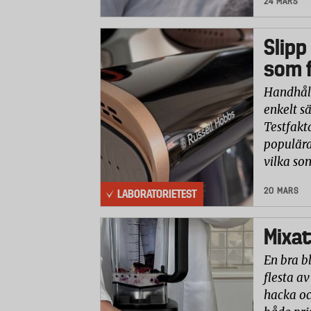
24 MARS
Slipp
som f
Handhåll
enkelt sä
Testfakt
populära
vilka so
20 MARS
LABORATORIETEST
Mixat
En bra b
flesta av
hacka oc