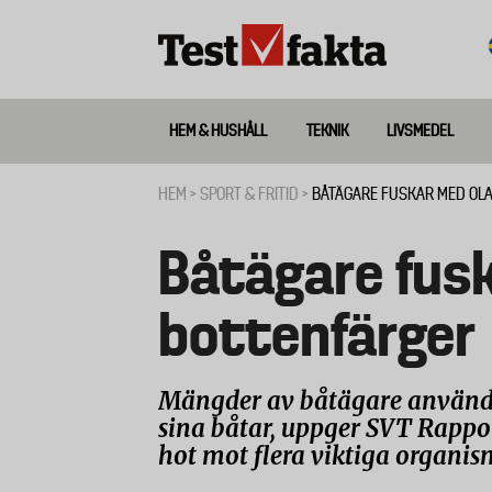
Hoppa
till
huvudinnehåll
HEM & HUSHÅLL
TEKNIK
LIVSMEDEL
Huvudmeny
ny
HEM
SPORT & FRITID
BÅTÄGARE FUSKAR MED OL
Länkstig
Båtägare fusk
bottenfärger
Mängder av båtägare använder
sina båtar, uppger SVT Rappor
hot mot flera viktiga organism