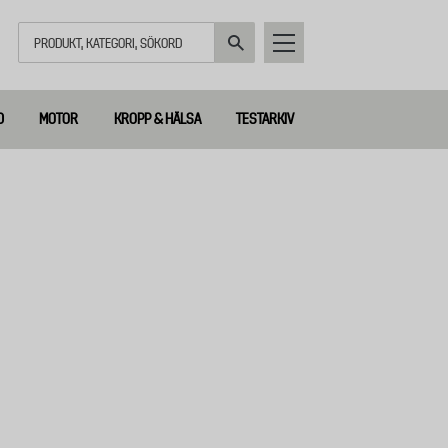
Sök
D
MOTOR
KROPP & HÄLSA
TESTARKIV