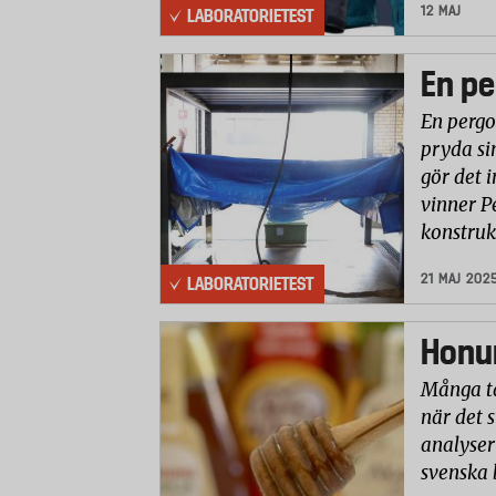
12 MAJ
LABORATORIETEST
En pe
En pergo
pryda si
gör det i
vinner P
konstruk
21 MAJ 202
LABORATORIETEST
Honun
Många ta
när det 
analyser 
svenska 