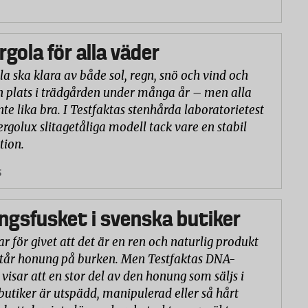
rgola för alla väder
la ska klara av både sol, regn, snö och vind och
n plats i trädgården under många år – men alla
nte lika bra. I Testfaktas stenhårda laboratorietest
ergolux slitagetåliga modell tack vare en stabil
tion.
5
gsfusket i svenska butiker
r för givet att det är en ren och naturlig produkt
står honung på burken. Men Testfaktas DNA-
visar att en stor del av den honung som säljs i
butiker är utspädd, manipulerad eller så hårt