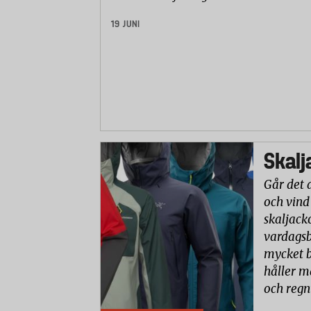
19 JUNI
Skalj
Går det 
och vind
skaljack
vardagsb
mycket b
håller m
och reg