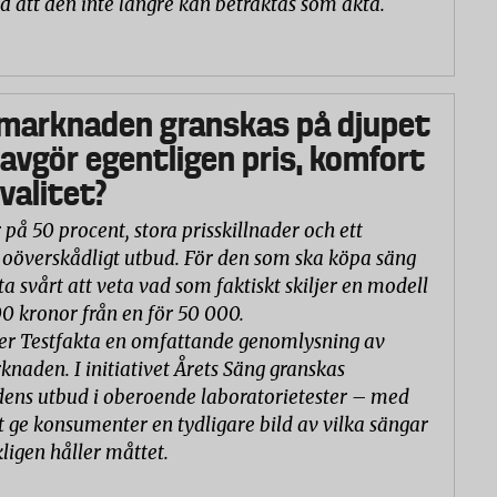
d att den inte längre kan betraktas som äkta.
marknaden granskas på djupet
 avgör egentligen pris, komfort
valitet?
 på 50 procent, stora prisskillnader och ett
oöverskådligt utbud. För den som ska köpa säng
ta svårt att veta vad som faktiskt skiljer en modell
00 kronor från en för 50 000.
er Testfakta en omfattande genomlysning av
naden. I initiativet Årets Säng granskas
ns utbud i oberoende laboratorietester – med
t ge konsumenter en tydligare bild av vilka sängar
ligen håller måttet.