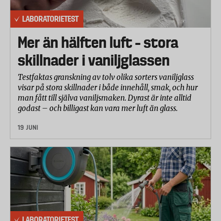
laboratoriet på en skala från 1-10.
LABORATORIETEST
Slitage 30%
I betyget slitage ingår dels grad av korrosion efter
Mer än hälften luft – stora
48 h bedömt utifrån fotografier av sekatörernas
skillnader i vaniljglassen
blad, och dels slitaget i % som sekatörerna uppvisar
efter 4000 klipp, jämfört med när de var helt nya.
Testfaktas granskning av tolv olika sorters vaniljglass
visar på stora skillnader i både innehåll, smak, och hur
man fått till själva vaniljsmaken. Dyrast är inte alltid
godast – och billigast kan vara mer luft än glass.
19 JUNI
LABORATORIETEST