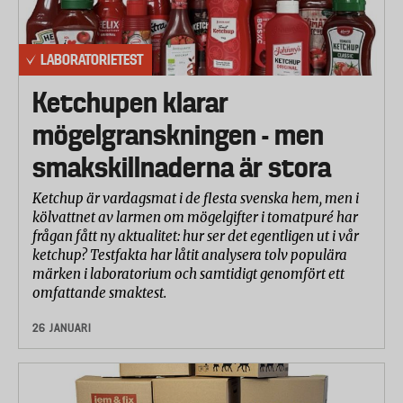
LABORATORIETEST
Ketchupen klarar
mögelgranskningen - men
smakskillnaderna är stora
Ketchup är vardagsmat i de flesta svenska hem, men i
kölvattnet av larmen om mögelgifter i tomatpuré har
frågan fått ny aktualitet: hur ser det egentligen ut i vår
ketchup? Testfakta har låtit analysera tolv populära
märken i laboratorium och samtidigt genomfört ett
omfattande smaktest.
26 JANUARI