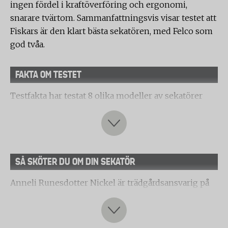
ingen fördel i kraftöverföring och ergonomi,
snarare tvärtom. Sammanfattningsvis visar testet att
Fiskars är den klart bästa sekatören, med Felco som
god tvåa.
FAKTA OM TESTET
Testfakta har testat 8 olika modeller av sekatörer
med sidoskär med en klippkapacitet på mellan 20
och 26 mm. Följande märken ingår i testet:
Fiskars
X-series P961
SÅ SKÖTER DU OM DIN SEKATÖR
Felco Felco 6
Anneli Runesdotter Nickel är trädgårdsansvarig på
WOLF Garten RR 4000 Premium Plus bypass
Norrvikens trädgårdar i Båstad och delar med sig av
Cocraft Bypass med sidoskär
sina bästa sekatörtips:
– Jag använder sekatör i princip varje dag i