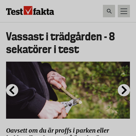
Hoppa
till
huvudinnehåll
HEM & HUSHÅLL
TEKNIK
LIVSMEDEL
VERKTYG & TRÄDGÅRDSREDSK
Huvudmeny
Vassast i trädgården - 8
ny
sekatörer i test
Oavsett om du är proffs i parken eller