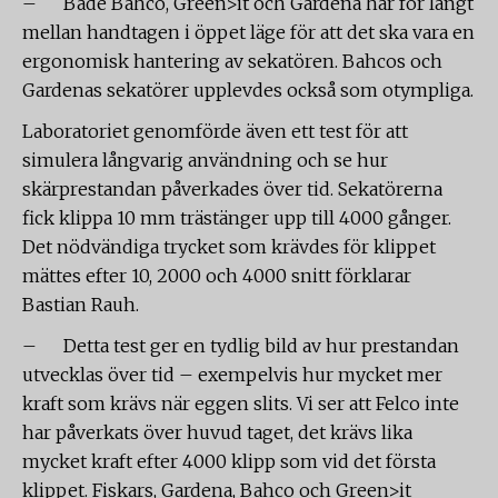
– Både Bahco, Green>it och Gardena har för långt
mellan handtagen i öppet läge för att det ska vara en
ergonomisk hantering av sekatören. Bahcos och
Gardenas sekatörer upplevdes också som otympliga.
Laboratoriet genomförde även ett test för att
simulera långvarig användning och se hur
skärprestandan påverkades över tid. Sekatörerna
fick klippa 10 mm trästänger upp till 4000 gånger.
Det nödvändiga trycket som krävdes för klippet
mättes efter 10, 2000 och 4000 snitt förklarar
Bastian Rauh.
– Detta test ger en tydlig bild av hur prestandan
utvecklas över tid – exempelvis hur mycket mer
kraft som krävs när eggen slits. Vi ser att Felco inte
har påverkats över huvud taget, det krävs lika
mycket kraft efter 4000 klipp som vid det första
klippet. Fiskars, Gardena, Bahco och Green>it