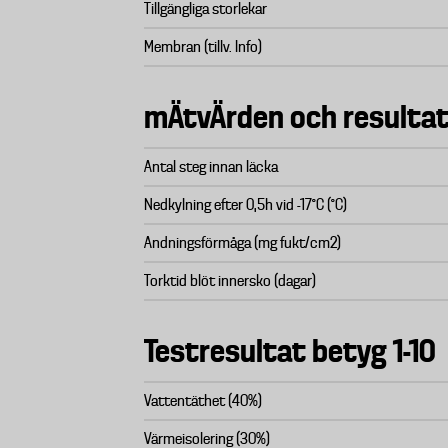
Tillgängliga storlekar
Membran (tillv. Info)
mÄtvÄrden och resulta
Antal steg innan läcka
Nedkylning efter 0,5h vid -17°C (°C)
Andningsförmåga (mg fukt/cm2)
Torktid blöt innersko (dagar)
Testresultat betyg 1-10
Vattentäthet (40%)
Värmeisolering (30%)