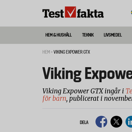
Hoppa
till
huvudinnehåll
HEM & HUSHÅLL
TEKNIK
LIVSMEDEL
Huvudmeny
ny
HEM
VIKING EXPOWER GTX
Länkstig
Viking Expowe
Viking Expower GTX ingår i
Te
för barn
, publicerat i novembe
DELA