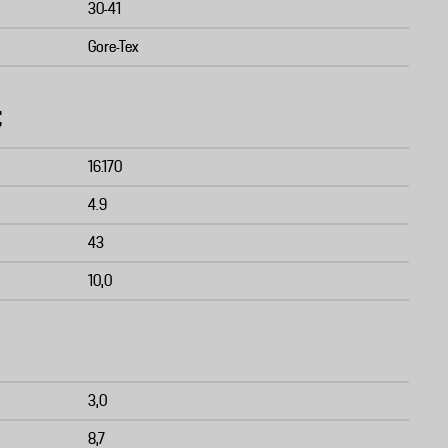
30-41
Gore-Tex
t
16.170
4.9
43
10,0
3,0
8,7