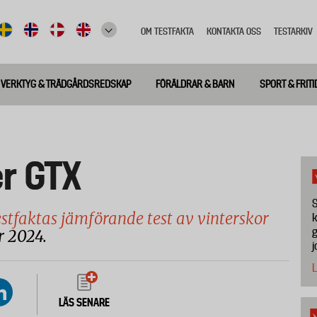
OM TESTFAKTA
KONTAKTA OSS
TESTARKIV
Top
meny
VERKTYG & TRÄDGÅRDSREDSKAP
FÖRÄLDRAR & BARN
SPORT & FRITI
r GTX
S
stfaktas jämförande test av vinterskor
k
g
r 2024.
j
L
LÄS SENARE