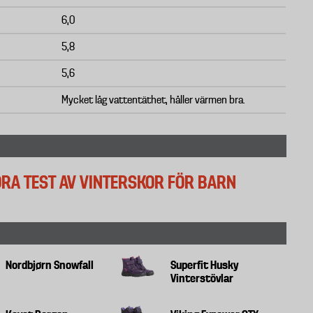
6,0
5,8
5,6
Mycket låg vattentäthet, håller värmen bra.
TORA TEST AV VINTERSKOR FÖR BARN
Nordbjørn Snowfall
Superfit Husky
Vinterstövlar