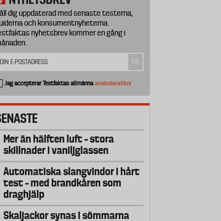
åll dig uppdaterad med senaste testerna,
uiderna och konsumentnyheterna.
estfaktas nyhetsbrev kommer en gång i
ånaden.
Jag accepterar Testfaktas allmänna
användarvillkor
SENASTE
Mer än hälften luft – stora
skillnader i vaniljglassen
Automatiska slangvindor i hårt
test – med brandkåren som
draghjälp
Skaljackor synas i sömmarna