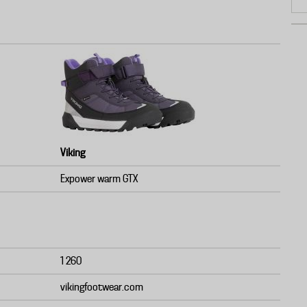
Viking
Expower warm GTX
1 260
vikingfootwear.com