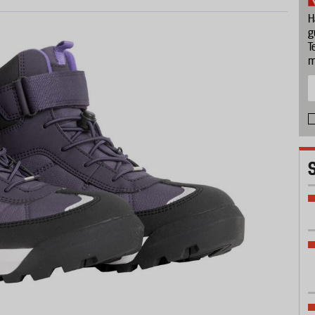
H
g
T
m