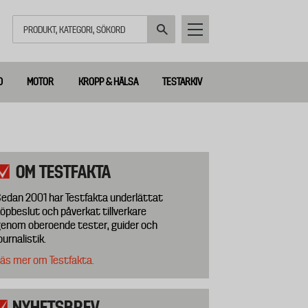
Sök
D
MOTOR
KROPP & HÄLSA
TESTARKIV
OM TESTFAKTA
edan 2001 har Testfakta underlättat
öpbeslut och påverkat tillverkare
enom oberoende tester, guider och
ournalistik.
äs mer om Testfakta.
NYHETSBREV