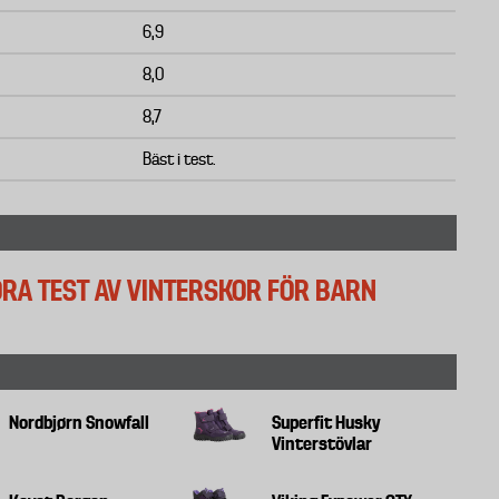
6,9
8,0
8,7
Bäst i test.
TORA TEST AV VINTERSKOR FÖR BARN
Nordbjørn Snowfall
Superfit Husky
Vinterstövlar