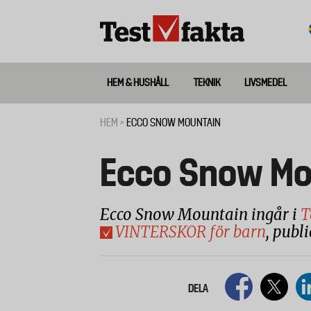
Hoppa
till
huvudinnehåll
HEM & HUSHÅLL
TEKNIK
LIVSMEDEL
Huvudmeny
ny
HEM
ECCO SNOW MOUNTAIN
Länkstig
Ecco Snow Mo
Ecco Snow Mountain ingår i
T
VINTERSKOR
för barn
, publ
DELA