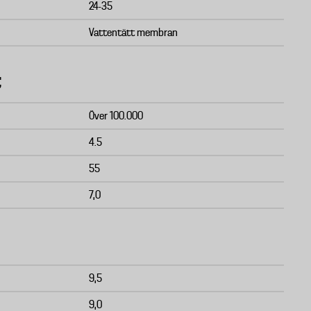
24-35
Vattentätt membran
t
Över 100.000
4.5
55
7,0
9,5
9,0