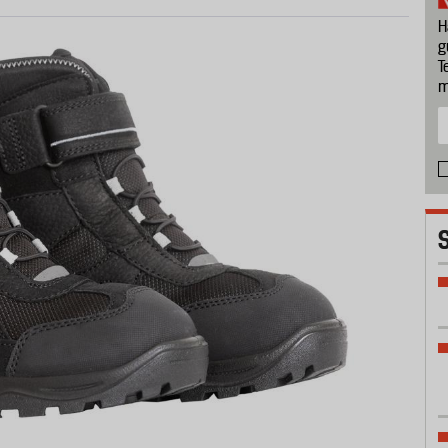
H
g
T
m