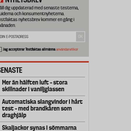
åll dig uppdaterad med senaste testerna,
uiderna och konsumentnyheterna.
estfaktas nyhetsbrev kommer en gång i
ånaden.
Jag accepterar Testfaktas allmänna
användarvillkor
SENASTE
Mer än hälften luft – stora
skillnader i vaniljglassen
Automatiska slangvindor i hårt
test – med brandkåren som
draghjälp
Skaljackor synas i sömmarna