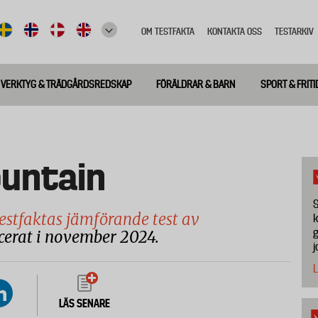
OM TESTFAKTA
KONTAKTA OSS
TESTARKIV
Top
meny
VERKTYG & TRÄDGÅRDSREDSKAP
FÖRÄLDRAR & BARN
SPORT & FRITI
untain
S
estfaktas jämförande test av
k
g
icerat i november 2024.
j
L
LÄS SENARE