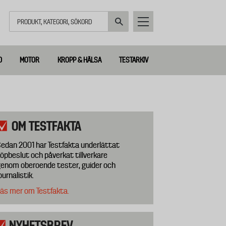
Sök
D
MOTOR
KROPP & HÄLSA
TESTARKIV
OM TESTFAKTA
edan 2001 har Testfakta underlättat
öpbeslut och påverkat tillverkare
enom oberoende tester, guider och
ournalistik.
äs mer om Testfakta.
NYHETSBREV