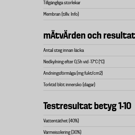
Tillgängliga storlekar
Membran (tillv. Info)
mÄtvÄrden och resulta
Antal steg innan läcka
Nedkylning efter 0,5h vid -17°C (°C)
Andningsförmåga (mg fukt/cm2)
Torktid blöt innersko (dagar)
Testresultat betyg 1-10
Vattentäthet (40%)
Värmeisolering (30%)