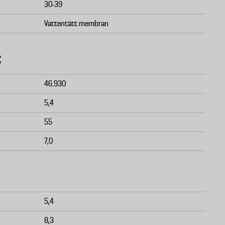
30-39
Vattentätt membran
t
46.930
5,4
55
7,0
5,4
8,3