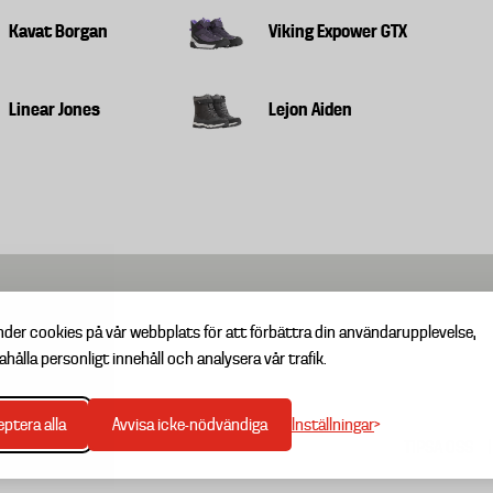
Kavat Borgan
Viking Expower GTX
Linear Jones
Lejon Aiden
nder cookies på vår webbplats för att förbättra din användarupplevelse,
ahålla personligt innehåll och analysera vår trafik.
Inställningar
ptera alla
Avvisa icke-nödvändiga
TIPSA OSS
Footer
menu