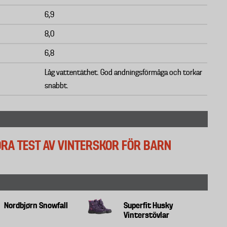
6,9
8,0
6,8
Låg vattentäthet. God andningsförmåga och torkar
snabbt.
TORA TEST AV VINTERSKOR FÖR BARN
Nordbjørn Snowfall
Superfit Husky
Vinterstövlar