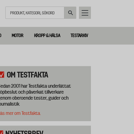
Sök
D
MOTOR
KROPP & HÄLSA
TESTARKIV
OM TESTFAKTA
edan 2001 har Testfakta underlättat
öpbeslut och påverkat tillverkare
enom oberoende tester, guider och
ournalistik.
äs mer om Testfakta.
NYHETSBREV