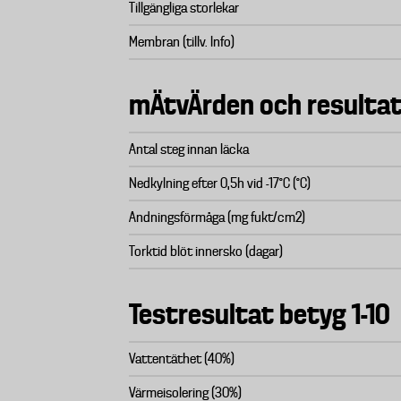
Tillgängliga storlekar
Membran (tillv. Info)
mÄtvÄrden och resulta
Antal steg innan läcka
Nedkylning efter 0,5h vid -17°C (°C)
Andningsförmåga (mg fukt/cm2)
Torktid blöt innersko (dagar)
Testresultat betyg 1-10
Vattentäthet (40%)
Värmeisolering (30%)