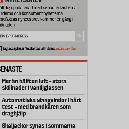
åll dig uppdaterad med senaste testerna,
uiderna och konsumentnyheterna.
estfaktas nyhetsbrev kommer en gång i
ånaden.
Jag accepterar Testfaktas allmänna
användarvillkor
SENASTE
Mer än hälften luft – stora
skillnader i vaniljglassen
Automatiska slangvindor i hårt
test – med brandkåren som
draghjälp
Skaljackor synas i sömmarna