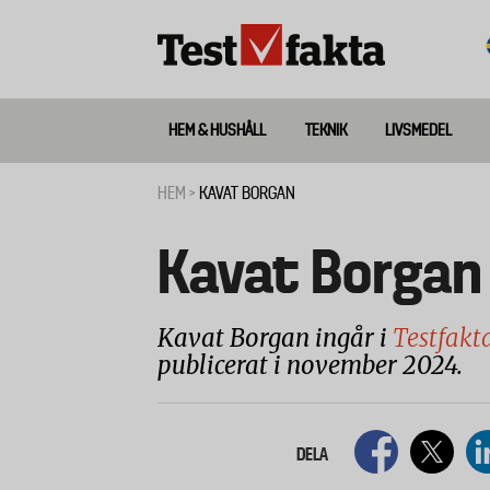
Hoppa
till
huvudinnehåll
HEM & HUSHÅLL
TEKNIK
LIVSMEDEL
Huvudmeny
ny
HEM
KAVAT BORGAN
Länkstig
Kavat Borgan
Kavat Borgan ingår i
Testfakt
publicerat i november 2024.
DELA