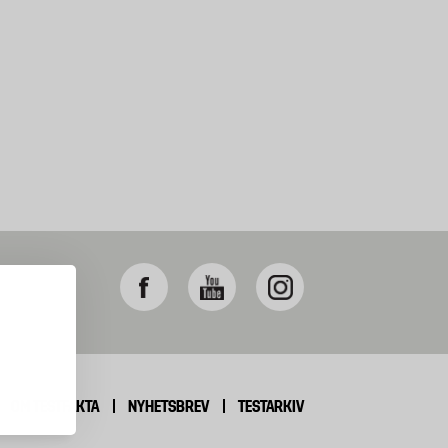
OM TESTFAKTA
NYHETSBREV
TESTARKIV