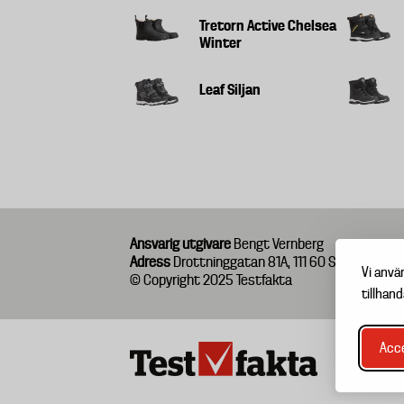
Tretorn Active Chelsea
Winter
Leaf Siljan
Ansvarig utgivare
Bengt Vernberg
Adress
Drottninggatan 81A, 111 60 Stockholm
Vi anvä
© Copyright 2025 Testfakta
tillhand
Acce