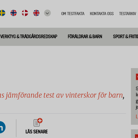
OM TESTFAKTA
KONTAKTA OSS
TESTARKIV
Top
meny
VERKTYG & TRÄDGÅRDSREDSKAP
FÖRÄLDRAR & BARN
SPORT & FRITI
S
as jämförande test av vinterskor för barn
,
k
g
j
L
LÄS SENARE