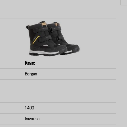
Kavat
Borgan
1 400
kavat.se