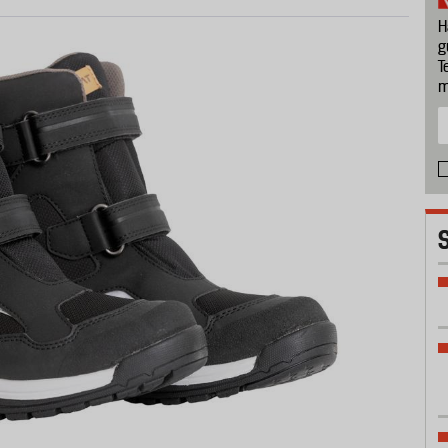
H
g
T
m